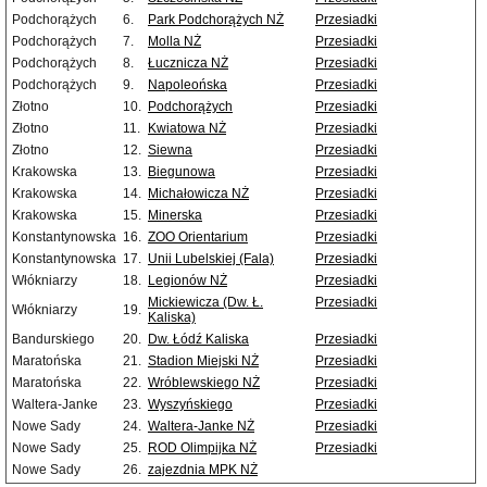
Podchorążych
6.
Park Podchorążych NŻ
Przesiadki
Podchorążych
7.
Molla NŻ
Przesiadki
Podchorążych
8.
Łucznicza NŻ
Przesiadki
Podchorążych
9.
Napoleońska
Przesiadki
Złotno
10.
Podchorążych
Przesiadki
Złotno
11.
Kwiatowa NŻ
Przesiadki
Złotno
12.
Siewna
Przesiadki
Krakowska
13.
Biegunowa
Przesiadki
Krakowska
14.
Michałowicza NŻ
Przesiadki
Krakowska
15.
Minerska
Przesiadki
Konstantynowska
16.
ZOO Orientarium
Przesiadki
Konstantynowska
17.
Unii Lubelskiej (Fala)
Przesiadki
Włókniarzy
18.
Legionów NŻ
Przesiadki
Mickiewicza (Dw. Ł.
Przesiadki
Włókniarzy
19.
Kaliska)
Bandurskiego
20.
Dw. Łódź Kaliska
Przesiadki
Maratońska
21.
Stadion Miejski NŻ
Przesiadki
Maratońska
22.
Wróblewskiego NŻ
Przesiadki
Waltera-Janke
23.
Wyszyńskiego
Przesiadki
Nowe Sady
24.
Waltera-Janke NŻ
Przesiadki
Nowe Sady
25.
ROD Olimpijka NŻ
Przesiadki
Nowe Sady
26.
zajezdnia MPK NŻ