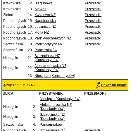
Krakowska
12.
Biegunowa
Przesiadki
Krakowska
13.
Siewna
Przesiadki
Złotno
14.
Kwiatowa NŻ
Przesiadki
Podchorążych
15.
Napoleońska
Przesiadki
Podchorążych
16.
Łucznicza NŻ
Przesiadki
Podchorążych
17.
Molla NŻ
Przesiadki
Podchorążych
18.
Park Podchorążych NŻ
Przesiadki
Szczecińska
19.
Podchorążych NŻ
Przesiadki
Szczecińska
20.
Pancerniaków
Szczecińska NŻ
Niesięcin
21.
(Konstantynów)
Aleksandrowska NŻ
Niesięcin
22.
(Konstantynów)
23.
Niesięcin (Konstantynów)
zajezdnia MPK NŻ
Pokaż na mapie
ULICA
PRZYSTANEK
PRZESIADKI
1.
Niesięcin (Konstantynów)
Aleksandrowska NŻ
Niesięcin
2.
(Konstantynów)
Szczecińska NŻ
Niesięcin
3.
(Konstantynów)
Szczecińska
4.
Pancerniaków
Podchorążych
5.
Szczecińska NŻ
Przesiadki