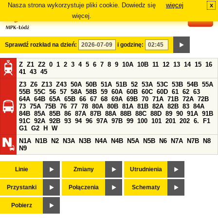
Nasza strona wykorzystuje pliki cookie. Dowiedz się
więcej
x
#
więcej.
Sprawdź rozkład na dzień:
i godzinę:
Z
Z1
Z2
0
1
2
3
4
5
6
7
8
9
10A
10B
11
12
13
14
15
16
41
43
45
Z3
Z6
Z13
Z43
50A
50B
51A
51B
52
53A
53C
53B
54B
55A
55B
55C
56
57
58A
58B
59
60A
60B
60C
60D
61
62
63
64A
64B
65A
65B
66
67
68
69A
69B
70
71A
71B
72A
72B
73
75A
75B
76
77
78
80A
80B
81A
81B
82A
82B
83
84A
84B
85A
85B
86
87A
87B
88A
88B
88C
88D
89
90
91A
91B
91C
92A
92B
93
94
96
97A
97B
99
100
101
201
202
6.
F1
G1
G2
H
W
N1A
N1B
N2
N3A
N3B
N4A
N4B
N5A
N5B
N6
N7A
N7B
N8
N9
Linie
Zmiany
Utrudnienia
Przystanki
Połączenia
Schematy
Pobierz