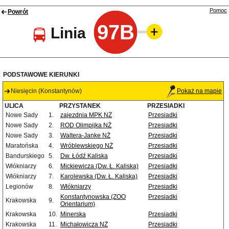
Pomoc
Powrót
97B
Linia
PODSTAWOWE KIERUNKI
Niesięcin (Konstantynów)
Pokaż na mapie
ULICA
PRZYSTANEK
PRZESIADKI
Nowe Sady
1.
zajezdnia MPK NŻ
Przesiadki
Nowe Sady
2.
ROD Olimpijka NŻ
Przesiadki
Nowe Sady
3.
Waltera-Janke NŻ
Przesiadki
Maratońska
4.
Wróblewskiego NŻ
Przesiadki
Bandurskiego
5.
Dw. Łódź Kaliska
Przesiadki
Włókniarzy
6.
Mickiewicza (Dw. Ł. Kaliska)
Przesiadki
Włókniarzy
7.
Karolewska (Dw. Ł. Kaliska)
Przesiadki
Legionów
8.
Włókniarzy
Przesiadki
Konstantynowska (ZOO
Przesiadki
Krakowska
9.
Orientarium)
Krakowska
10.
Minerska
Przesiadki
Krakowska
11.
Michałowicza NŻ
Przesiadki