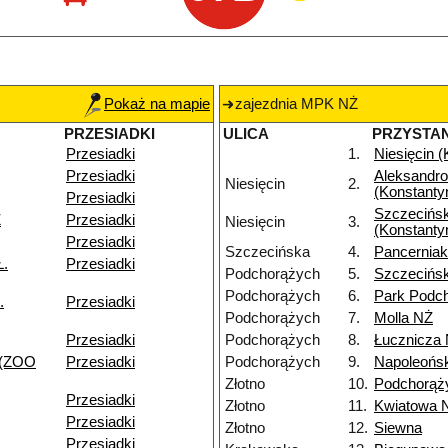
Pokaż na mapie
zajezdnia MPK NŻ
PRZESIADKI
ULICA
PRZYSTA
Przesiadki
1.
Niesięcin 
Przesiadki
Aleksandr
Niesięcin
2.
(Konstanty
Przesiadki
Szczecińs
Ż
Przesiadki
Niesięcin
3.
(Konstanty
Przesiadki
Szczecińska
4.
Pancernia
Ł.
Przesiadki
Podchorążych
5.
Szczecińs
Podchorążych
6.
Park Podc
.
Przesiadki
Podchorążych
7.
Molla NŻ
Przesiadki
Podchorążych
8.
Łucznicza
 (ZOO
Przesiadki
Podchorążych
9.
Napoleońs
Złotno
10.
Podchorąż
Przesiadki
Złotno
11.
Kwiatowa 
Przesiadki
Złotno
12.
Siewna
Przesiadki