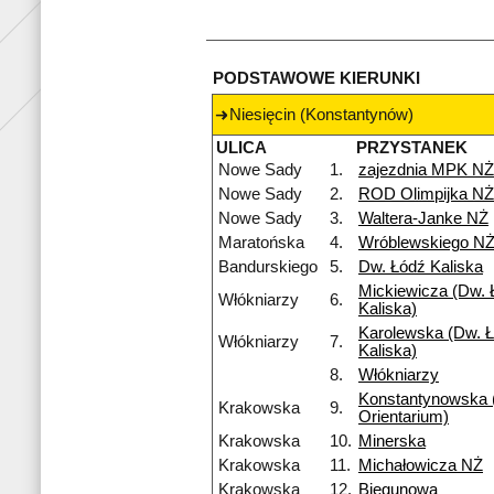
PODSTAWOWE KIERUNKI
Niesięcin (Konstantynów)
ULICA
PRZYSTANEK
Nowe Sady
1.
zajezdnia MPK NŻ
Nowe Sady
2.
ROD Olimpijka NŻ
Nowe Sady
3.
Waltera-Janke NŻ
Maratońska
4.
Wróblewskiego N
Bandurskiego
5.
Dw. Łódź Kaliska
Mickiewicza (Dw. 
Włókniarzy
6.
Kaliska)
Karolewska (Dw. Ł
Włókniarzy
7.
Kaliska)
8.
Włókniarzy
Konstantynowska
Krakowska
9.
Orientarium)
Krakowska
10.
Minerska
Krakowska
11.
Michałowicza NŻ
Krakowska
12.
Biegunowa