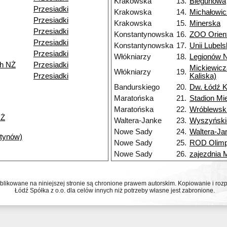
Krakowska
13.
Biegunowa
Przesiadki
Krakowska
14.
Michałowi
Przesiadki
Krakowska
15.
Minerska
Przesiadki
Konstantynowska
16.
ZOO Orien
Przesiadki
Konstantynowska
17.
Unii Lubels
Przesiadki
Włókniarzy
18.
Legionów 
ch NŻ
Przesiadki
Mickiewicz
Włókniarzy
19.
Przesiadki
Kaliska)
Bandurskiego
20.
Dw. Łódź K
Maratońska
21.
Stadion Mi
Maratońska
22.
Wróblewsk
NŻ
Waltera-Janke
23.
Wyszyński
Nowe Sady
24.
Waltera-Ja
ntynów)
Nowe Sady
25.
ROD Olimp
Nowe Sady
26.
zajezdnia
ublikowane na niniejszej stronie są chronione prawem autorskim. Kopiowanie i r
Łódź Spółka z o.o. dla celów innych niż potrzeby własne jest zabronione.