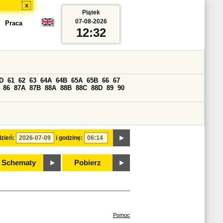
x
Piątek
07-08-2026
Praca
12:32
D
61
62
63
64A
64B
65A
65B
66
67
86
87A
87B
88A
88B
88C
88D
89
90
zień:
i godzinę:
Schematy
Pobierz
Pomoc