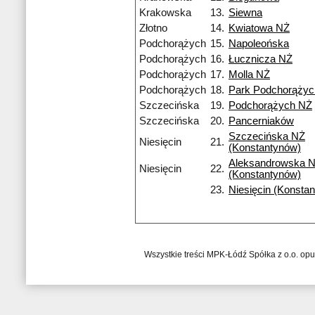
Krakowska
13.
Siewna
Złotno
14.
Kwiatowa NŻ
Podchorążych
15.
Napoleońska
Podchorążych
16.
Łucznicza NŻ
Podchorążych
17.
Molla NŻ
Podchorążych
18.
Park Podchorąży
Szczecińska
19.
Podchorążych NŻ
Szczecińska
20.
Pancerniaków
Szczecińska NŻ
Niesięcin
21.
(Konstantynów)
Aleksandrowska 
Niesięcin
22.
(Konstantynów)
23.
Niesięcin (Konsta
Wszystkie treści MPK-Łódź Spółka z o.o. op