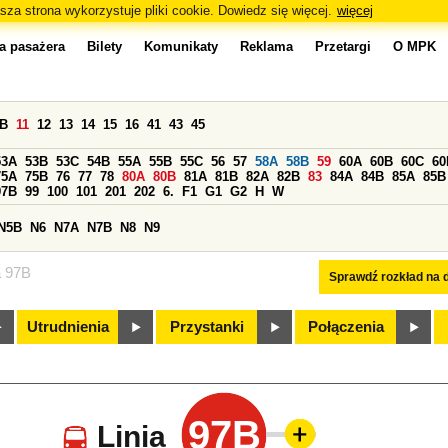
sza strona wykorzystuje pliki cookie. Dowiedz się więcej.
więcej
a pasażera
Bilety
Komunikaty
Reklama
Przetargi
O MPK
0B
11
12
13
14
15
16
41
43
45
53A
53B
53C
54B
55A
55B
55C
56
57
58A
58B
59
60A
60B
60C
60
75A
75B
76
77
78
80A
80B
81A
81B
82A
82B
83
84A
84B
85A
85B
97B
99
100
101
201
202
6.
F1
G1
G2
H
W
N5B
N6
N7A
N7B
N8
N9
a 97B
Sprawdź rozkład na d
Utrudnienia
Przystanki
Połączenia
97B
Linia