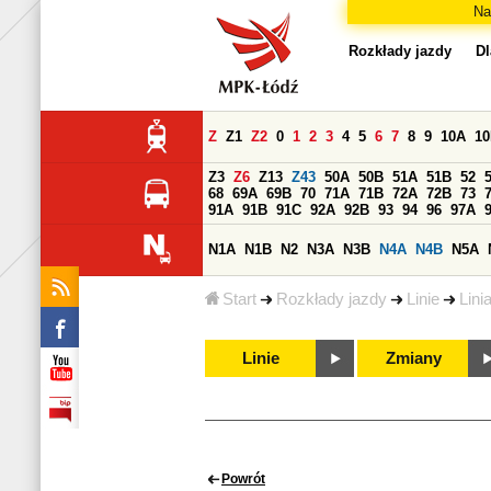
Na
Rozkłady jazdy
Dl
Z
Z1
Z2
0
1
2
3
4
5
6
7
8
9
10A
1
Z3
Z6
Z13
Z43
50A
50B
51A
51B
52
68
69A
69B
70
71A
71B
72A
72B
73
91A
91B
91C
92A
92B
93
94
96
97A
N1A
N1B
N2
N3A
N3B
N4A
N4B
N5A
Start
Rozkłady jazdy
Linie
Lini
Linie
Zmiany
Powrót