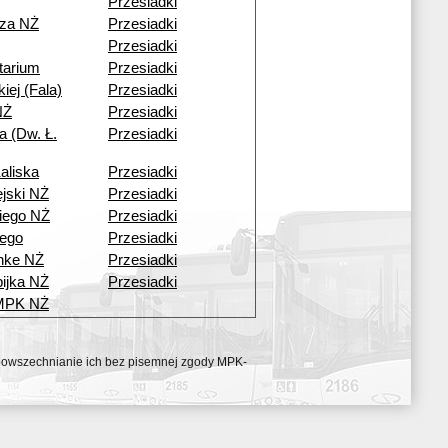
Przesiadki
cza NŻ
Przesiadki
Przesiadki
tarium
Przesiadki
kiej (Fala)
Przesiadki
NŻ
Przesiadki
a (Dw. Ł.
Przesiadki
aliska
Przesiadki
ejski NŻ
Przesiadki
iego NŻ
Przesiadki
ego
Przesiadki
nke NŻ
Przesiadki
ijka NŻ
Przesiadki
 MPK NŻ
ozpowszechnianie ich bez pisemnej zgody MPK-