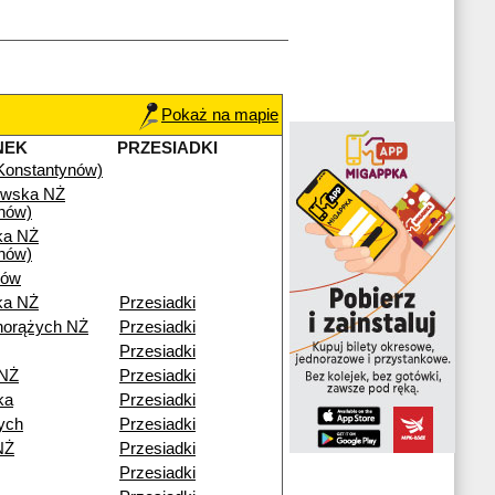
Pokaż na mapie
NEK
PRZESIADKI
(Konstantynów)
owska NŻ
nów)
ka NŻ
nów)
ków
ka NŻ
Przesiadki
horążych NŻ
Przesiadki
Przesiadki
 NŻ
Przesiadki
ka
Przesiadki
ych
Przesiadki
NŻ
Przesiadki
Przesiadki