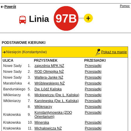
Pomoc
Powrót
97B
Linia
PODSTAWOWE KIERUNKI
Niesięcin (Konstantynów)
Pokaż na mapie
ULICA
PRZYSTANEK
PRZESIADKI
Nowe Sady
1.
zajezdnia MPK NŻ
Przesiadki
Nowe Sady
2.
ROD Olimpijka NŻ
Przesiadki
Nowe Sady
3.
Waltera-Janke NŻ
Przesiadki
Maratońska
4.
Wróblewskiego NŻ
Przesiadki
Bandurskiego
5.
Dw. Łódź Kaliska
Przesiadki
Włókniarzy
6.
Mickiewicza (Dw. Ł. Kaliska)
Przesiadki
Włókniarzy
7.
Karolewska (Dw. Ł. Kaliska)
Przesiadki
8.
Włókniarzy
Przesiadki
Konstantynowska (ZOO
Przesiadki
Krakowska
9.
Orientarium)
Krakowska
10.
Minerska
Przesiadki
Krakowska
11.
Michałowicza NŻ
Przesiadki