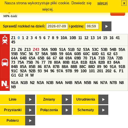
Nasza strona wykorzystuje pliki cookie. Dowiedz się
więcej
x
#
więcej.
Sprawdź rozkład na dzień:
i godzinę:
Z1
0
1
2
3
4
5
6
7
8
9
10A
10B
11
12
13
14
15
16
41
45
Z3
Z6
Z13
Z43
50A
50B
51A
51B
52
53A
53C
53B
54B
55A
55B
55C
56
57
58A
58B
59
60A
60B
60C
60D
61
62
63
64A
64B
65A
65B
66
67
68
69A
69B
70
71A
71B
72A
72B
73
75A
75B
76
77
78
80A
80B
81A
81B
82A
82B
83
84A
84B
85A
85B
86
87A
87B
88A
88B
88C
88D
89
90
91A
91B
91C
92A
92B
93
94
96
97A
97B
99
100
101
201
202
6.
F1
G1
G2
H
W
N1A
N1B
N2
N3A
N3B
N4A
N4B
N5A
N5B
N6
N7A
N7B
N8
N9
Linie
Zmiany
Utrudnienia
Przystanki
Połączenia
Schematy
Pobierz