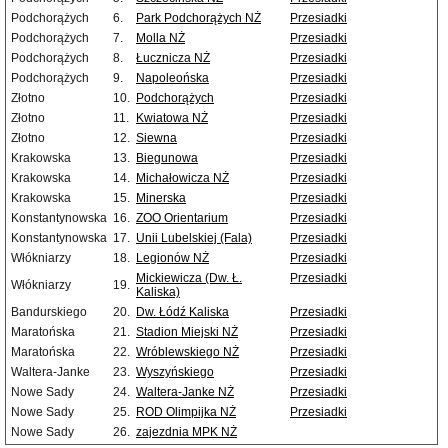
Podchorążych
6.
Park Podchorążych NŻ
Przesiadki
Podchorążych
7.
Molla NŻ
Przesiadki
Podchorążych
8.
Łucznicza NŻ
Przesiadki
Podchorążych
9.
Napoleońska
Przesiadki
Złotno
10.
Podchorążych
Przesiadki
Złotno
11.
Kwiatowa NŻ
Przesiadki
Złotno
12.
Siewna
Przesiadki
Krakowska
13.
Biegunowa
Przesiadki
Krakowska
14.
Michałowicza NŻ
Przesiadki
Krakowska
15.
Minerska
Przesiadki
Konstantynowska
16.
ZOO Orientarium
Przesiadki
Konstantynowska
17.
Unii Lubelskiej (Fala)
Przesiadki
Włókniarzy
18.
Legionów NŻ
Przesiadki
Mickiewicza (Dw. Ł.
Przesiadki
Włókniarzy
19.
Kaliska)
Bandurskiego
20.
Dw. Łódź Kaliska
Przesiadki
Maratońska
21.
Stadion Miejski NŻ
Przesiadki
Maratońska
22.
Wróblewskiego NŻ
Przesiadki
Waltera-Janke
23.
Wyszyńskiego
Przesiadki
Nowe Sady
24.
Waltera-Janke NŻ
Przesiadki
Nowe Sady
25.
ROD Olimpijka NŻ
Przesiadki
Nowe Sady
26.
zajezdnia MPK NŻ