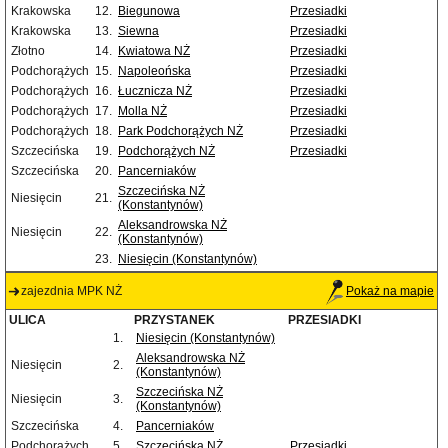
Krakowska
12.
Biegunowa
Przesiadki
Krakowska
13.
Siewna
Przesiadki
Złotno
14.
Kwiatowa NŻ
Przesiadki
Podchorążych
15.
Napoleońska
Przesiadki
Podchorążych
16.
Łucznicza NŻ
Przesiadki
Podchorążych
17.
Molla NŻ
Przesiadki
Podchorążych
18.
Park Podchorążych NŻ
Przesiadki
Szczecińska
19.
Podchorążych NŻ
Przesiadki
Szczecińska
20.
Pancerniaków
Szczecińska NŻ
Niesięcin
21.
(Konstantynów)
Aleksandrowska NŻ
Niesięcin
22.
(Konstantynów)
23.
Niesięcin (Konstantynów)
zajezdnia MPK NŻ
Pokaż na mapie
ULICA
PRZYSTANEK
PRZESIADKI
1.
Niesięcin (Konstantynów)
Aleksandrowska NŻ
Niesięcin
2.
(Konstantynów)
Szczecińska NŻ
Niesięcin
3.
(Konstantynów)
Szczecińska
4.
Pancerniaków
Podchorążych
5.
Szczecińska NŻ
Przesiadki