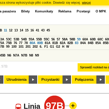
sza strona wykorzystuje pliki cookie. Dowiedz się więcej.
więcej
a pasażera
Bilety
Komunikaty
Reklama
Przetargi
O MPK
0B
11
12
13
14
15
16
41
43
45
53A
53C
53B
54B
55A
55B
55C
56
57
58A
58B
59
60A
60B
60C
60
75A
75B
76
77
78
80A
80B
81A
81B
82A
82B
83
84A
84B
85A
85B
97B
99
100
101
201
202
6.
F1
G1
G2
H
W
N5B
N6
N7A
N7B
N8
N9
a 97B
Sprawdź rozkład na d
Utrudnienia
Przystanki
Połączenia
97B
Linia