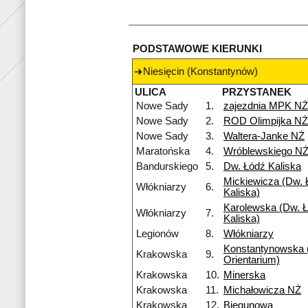
PODSTAWOWE KIERUNKI
Niesięcin (Konstantynów)
ULICA
PRZYSTANEK
Nowe Sady
1.
zajezdnia MPK NŻ
Nowe Sady
2.
ROD Olimpijka NŻ
Nowe Sady
3.
Waltera-Janke NŻ
Maratońska
4.
Wróblewskiego N
Bandurskiego
5.
Dw. Łódź Kaliska
Mickiewicza (Dw. 
Włókniarzy
6.
Kaliska)
Karolewska (Dw. Ł
Włókniarzy
7.
Kaliska)
Legionów
8.
Włókniarzy
Konstantynowska
Krakowska
9.
Orientarium)
Krakowska
10.
Minerska
Krakowska
11.
Michałowicza NŻ
Krakowska
12.
Biegunowa