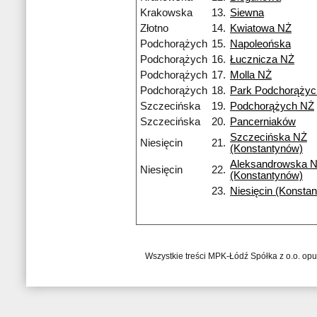
Krakowska
13.
Siewna
Złotno
14.
Kwiatowa NŻ
Podchorążych
15.
Napoleońska
Podchorążych
16.
Łucznicza NŻ
Podchorążych
17.
Molla NŻ
Podchorążych
18.
Park Podchorąży
Szczecińska
19.
Podchorążych NŻ
Szczecińska
20.
Pancerniaków
Szczecińska NŻ
Niesięcin
21.
(Konstantynów)
Aleksandrowska 
Niesięcin
22.
(Konstantynów)
23.
Niesięcin (Konsta
Wszystkie treści MPK-Łódź Spółka z o.o. op