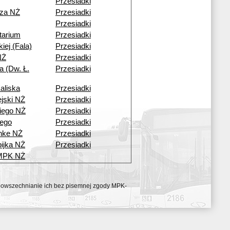
Przesiadki
cza NŻ
Przesiadki
Przesiadki
tarium
Przesiadki
kiej (Fala)
Przesiadki
NŻ
Przesiadki
a (Dw. Ł.
Przesiadki
aliska
Przesiadki
ejski NŻ
Przesiadki
iego NŻ
Przesiadki
ego
Przesiadki
nke NŻ
Przesiadki
ijka NŻ
Przesiadki
 MPK NŻ
ozpowszechnianie ich bez pisemnej zgody MPK-