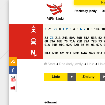
Na
Rozkłady jazdy
Dl
Z
Z1
Z2
0
1
2
3
4
5
6
7
8
9
10A
1
Z3
Z6
Z13
Z43
50A
50B
51A
51B
52
68
69A
69B
70
71A
71B
72A
72B
73
91A
91B
91C
92A
92B
93
94
96
97A
N1A
N1B
N2
N3A
N3B
N4A
N4B
N5A
Start
Rozkłady jazdy
Linie
Lini
Linie
Zmiany
Powrót