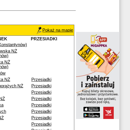
Pokaż na mapie
NEK
PRZESIADKI
(Konstantynów)
owska NŻ
nów)
ka NŻ
nów)
ków
ka NŻ
Przesiadki
horążych NŻ
Przesiadki
Przesiadki
 NŻ
Przesiadki
ka
Przesiadki
ych
Przesiadki
NŻ
Przesiadki
Przesiadki