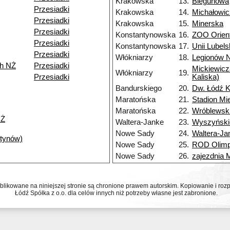
Krakowska
13.
Biegunowa
Przesiadki
Krakowska
14.
Michałowi
Przesiadki
Krakowska
15.
Minerska
Przesiadki
Konstantynowska
16.
ZOO Orien
Przesiadki
Konstantynowska
17.
Unii Lubels
Przesiadki
Włókniarzy
18.
Legionów 
ch NŻ
Przesiadki
Mickiewicz
Włókniarzy
19.
Przesiadki
Kaliska)
Bandurskiego
20.
Dw. Łódź K
Maratońska
21.
Stadion Mi
Maratońska
22.
Wróblewsk
NŻ
Waltera-Janke
23.
Wyszyński
Nowe Sady
24.
Waltera-Ja
ntynów)
Nowe Sady
25.
ROD Olimp
Nowe Sady
26.
zajezdnia
ublikowane na niniejszej stronie są chronione prawem autorskim. Kopiowanie i r
Łódź Spółka z o.o. dla celów innych niż potrzeby własne jest zabronione.