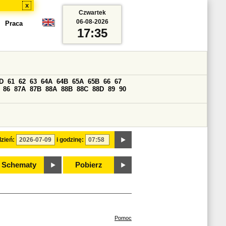
x
Czwartek
06-08-2026
Praca
17:35
D
61
62
63
64A
64B
65A
65B
66
67
86
87A
87B
88A
88B
88C
88D
89
90
zień:
i godzinę:
Schematy
Pobierz
Pomoc