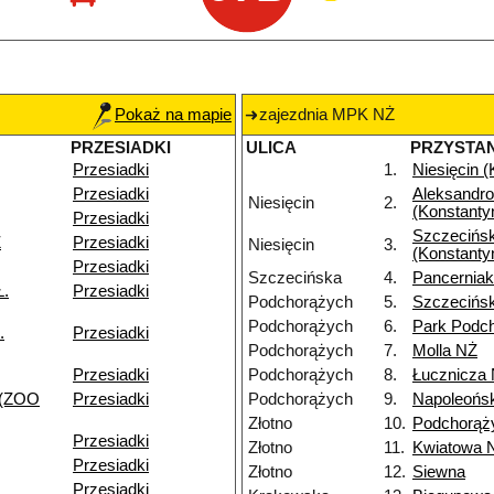
Pokaż na mapie
zajezdnia MPK NŻ
PRZESIADKI
ULICA
PRZYSTA
Przesiadki
1.
Niesięcin 
Przesiadki
Aleksandr
Niesięcin
2.
(Konstanty
Przesiadki
Szczecińs
Ż
Przesiadki
Niesięcin
3.
(Konstanty
Przesiadki
Szczecińska
4.
Pancernia
Ł.
Przesiadki
Podchorążych
5.
Szczecińs
Podchorążych
6.
Park Podc
.
Przesiadki
Podchorążych
7.
Molla NŻ
Przesiadki
Podchorążych
8.
Łucznicza
 (ZOO
Przesiadki
Podchorążych
9.
Napoleońs
Złotno
10.
Podchorąż
Przesiadki
Złotno
11.
Kwiatowa 
Przesiadki
Złotno
12.
Siewna
Przesiadki