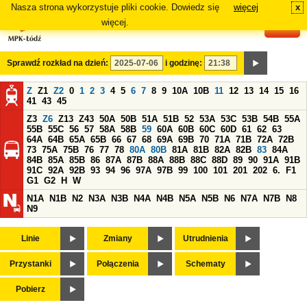
Nasza strona wykorzystuje pliki cookie. Dowiedz się
więcej
x
#
więcej.
Sprawdź rozkład na dzień:
i godzinę:
Z
Z1
Z2
0
1
2
3
4
5
6
7
8
9
10A
10B
11
12
13
14
15
16
41
43
45
Z3
Z6
Z13
Z43
50A
50B
51A
51B
52
53A
53C
53B
54B
55A
55B
55C
56
57
58A
58B
59
60A
60B
60C
60D
61
62
63
64A
64B
65A
65B
66
67
68
69A
69B
70
71A
71B
72A
72B
73
75A
75B
76
77
78
80A
80B
81A
81B
82A
82B
83
84A
84B
85A
85B
86
87A
87B
88A
88B
88C
88D
89
90
91A
91B
91C
92A
92B
93
94
96
97A
97B
99
100
101
201
202
6.
F1
G1
G2
H
W
N1A
N1B
N2
N3A
N3B
N4A
N4B
N5A
N5B
N6
N7A
N7B
N8
N9
Linie
Zmiany
Utrudnienia
Przystanki
Połączenia
Schematy
Pobierz