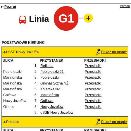
Pomoc
Powrót
G1
Linia
PODSTAWOWE KIERUNKI
ŁSSE Nowy Józefów
Pokaż na mapie
ULICA
PRZYSTANEK
PRZESIADKI
1.
Retkinia
Przesiadki
Popiełuszki
2.
Popiełuszki 21
Przesiadki
Maratońska
3.
Popiełuszki
Przesiadki
Maratońska
4.
Gimnastyczna NŻ
Przesiadki
Maratońska
5.
Kolarska NŻ
Przesiadki
Golfowa
6.
Maratońska
Przesiadki
Nowy Józefów
7.
Golfowa
Przesiadki
Gillette
8.
Nowy Józefów
Przesiadki
9.
ŁSSE Nowy Józefów
Retkinia
Pokaż na mapie
ULICA
PRZYSTANEK
PRZESIADKI