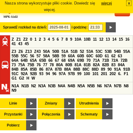
Nasza strona wykorzystuje pliki cookie. Dowiedz się
więcej
x
#
więcej.
Sprawdź rozkład na dzień:
i godzinę:
Z
Z1
Z2
0
1
2
3
4
5
6
7
8
9
10A
10B
11
12
13
14
15
16
41
43
45
Z3
Z6
Z13
Z43
50A
50B
51A
51B
52
53A
53C
53B
54B
55A
55B
55C
56
57
58A
58B
59
60A
60B
60C
60D
61
62
63
64A
64B
65A
65B
66
67
68
69A
69B
70
71A
71B
72A
72B
73
75A
75B
76
77
78
80A
80B
81A
81B
82A
82B
83
84A
84B
85A
85B
86
87A
87B
88A
88B
88C
88D
89
90
91A
91B
91C
92A
92B
93
94
96
97A
97B
99
100
101
201
202
6.
F1
G1
G2
H
W
N1A
N1B
N2
N3A
N3B
N4A
N4B
N5A
N5B
N6
N7A
N7B
N8
N9
Linie
Zmiany
Utrudnienia
Przystanki
Połączenia
Schematy
Pobierz