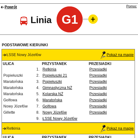
Pomoc
Powrót
G1
Linia
PODSTAWOWE KIERUNKI
ŁSSE Nowy Józefów
Pokaż na mapie
ULICA
PRZYSTANEK
PRZESIADKI
1.
Retkinia
Przesiadki
Popiełuszki
2.
Popiełuszki 21
Przesiadki
Maratońska
3.
Popiełuszki
Przesiadki
Maratońska
4.
Gimnastyczna NŻ
Przesiadki
Maratońska
5.
Kolarska NŻ
Przesiadki
Golfowa
6.
Maratońska
Przesiadki
Nowy Józefów
7.
Golfowa
Przesiadki
Gillette
8.
Nowy Józefów
Przesiadki
9.
ŁSSE Nowy Józefów
Retkinia
Pokaż na mapie
ULICA
PRZYSTANEK
PRZESIADKI