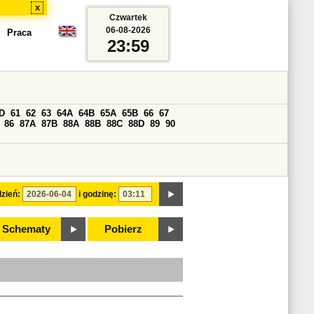
x
Czwartek
06-08-2026
Praca
23:59
D
61
62
63
64A
64B
65A
65B
66
67
86
87A
87B
88A
88B
88C
88D
89
90
zień:
i godzinę:
Schematy
Pobierz