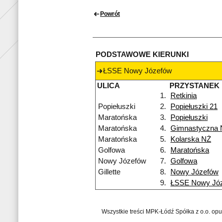
Powrót
PODSTAWOWE KIERUNKI
ŁSSE Nowy Józefów
ULICA
PRZYSTANEK
1.
Retkinia
Popiełuszki
2.
Popiełuszki 21
Maratońska
3.
Popiełuszki
Maratońska
4.
Gimnastyczna 
Maratońska
5.
Kolarska NŻ
Golfowa
6.
Maratońska
Nowy Józefów
7.
Golfowa
Gillette
8.
Nowy Józefów
9.
ŁSSE Nowy Jó
Wszystkie treści MPK-Łódź Spółka z o.o. op