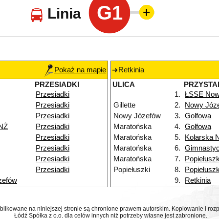
G1
Linia
Pokaż na mapie
Retkinia
PRZESIADKI
ULICA
PRZYSTA
Przesiadki
1.
ŁSSE Now
Przesiadki
Gillette
2.
Nowy Józ
Przesiadki
Nowy Józefów
3.
Golfowa
NŻ
Przesiadki
Maratońska
4.
Golfowa
Przesiadki
Maratońska
5.
Kolarska 
Przesiadki
Maratońska
6.
Gimnasty
Przesiadki
Maratońska
7.
Popiełuszk
Przesiadki
Popiełuszki
8.
Popiełuszk
zefów
9.
Retkinia
ublikowane na niniejszej stronie są chronione prawem autorskim. Kopiowanie i r
Łódź Spółka z o.o. dla celów innych niż potrzeby własne jest zabronione.