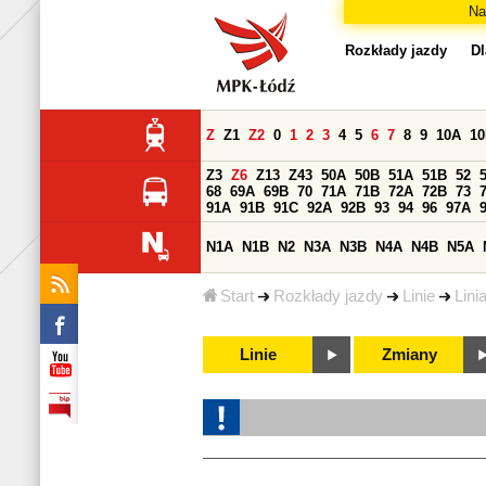
Na
Rozkłady jazdy
Dl
Z
Z1
Z2
0
1
2
3
4
5
6
7
8
9
10A
1
Z3
Z6
Z13
Z43
50A
50B
51A
51B
52
68
69A
69B
70
71A
71B
72A
72B
73
91A
91B
91C
92A
92B
93
94
96
97A
N1A
N1B
N2
N3A
N3B
N4A
N4B
N5A
Start
Rozkłady jazdy
Linie
Lini
Linie
Zmiany