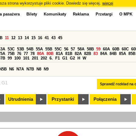
sza strona wykorzystuje pliki cookie. Dowiedz się więcej.
więcej
a pasażera
Bilety
Komunikaty
Reklama
Przetargi
O MPK
0B
11
12
13
14
15
16
41
43
45
53A
53C
53B
54B
55A
55B
55C
56
57
58A
58B
59
60A
60B
60C
60
75A
75B
76
77
78
80A
80B
81A
81B
82A
82B
83
84A
84B
85A
85B
97B
99
100
101
201
202
6.
F1
G1
G2
H
W
N5B
N6
N7A
N7B
N8
N9
a G1
Sprawdź rozkład na d
Utrudnienia
Przystanki
Połączenia