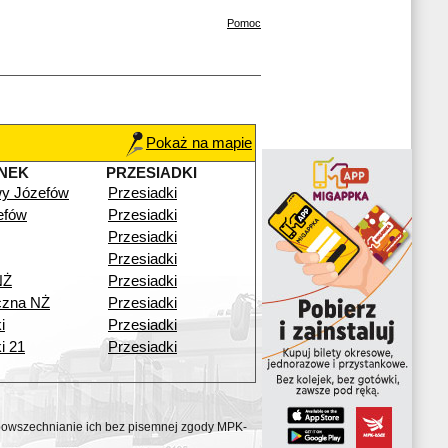
Pomoc
Pokaż na mapie
NEK
PRZESIADKI
y Józefów
Przesiadki
efów
Przesiadki
Przesiadki
Przesiadki
NŻ
Przesiadki
czna NŻ
Przesiadki
i
Przesiadki
i 21
Przesiadki
ozpowszechnianie ich bez pisemnej zgody MPK-