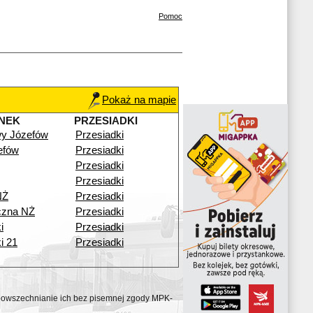
Pomoc
Pokaż na mapie
NEK
PRZESIADKI
y Józefów
Przesiadki
efów
Przesiadki
Przesiadki
Przesiadki
NŻ
Przesiadki
czna NŻ
Przesiadki
i
Przesiadki
i 21
Przesiadki
ozpowszechnianie ich bez pisemnej zgody MPK-