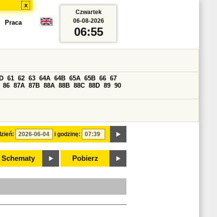
x
Czwartek
06-08-2026
Praca
06:55
D
61
62
63
64A
64B
65A
65B
66
67
86
87A
87B
88A
88B
88C
88D
89
90
zień:
i godzinę:
Schematy
Pobierz