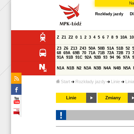
Na
Rozkłady jazdy
Dl
Z
Z1
Z2
0
1
2
3
4
5
6
7
8
9
10A
1
Z3
Z6
Z13
Z43
50A
50B
51A
51B
52
68
69A
69B
70
71A
71B
72A
72B
73
91A
91B
91C
92A
92B
93
94
96
97A
N1A
N1B
N2
N3A
N3B
N4A
N4B
N5A
Start
Rozkłady jazdy
Linie
Lini
Linie
Zmiany