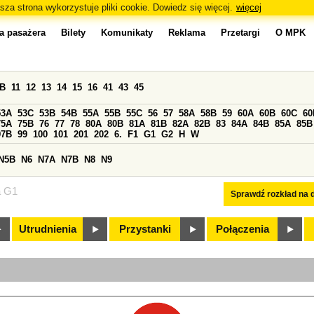
sza strona wykorzystuje pliki cookie. Dowiedz się więcej.
więcej
a pasażera
Bilety
Komunikaty
Reklama
Przetargi
O MPK
0B
11
12
13
14
15
16
41
43
45
53A
53C
53B
54B
55A
55B
55C
56
57
58A
58B
59
60A
60B
60C
60
75A
75B
76
77
78
80A
80B
81A
81B
82A
82B
83
84A
84B
85A
85B
97B
99
100
101
201
202
6.
F1
G1
G2
H
W
N5B
N6
N7A
N7B
N8
N9
a G1
Sprawdź rozkład na d
Utrudnienia
Przystanki
Połączenia