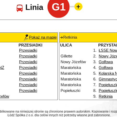
G1
Linia
Pokaż na mapie
Retkinia
PRZESIADKI
ULICA
PRZYSTA
Przesiadki
1.
ŁSSE Now
Przesiadki
Gillette
2.
Nowy Józ
Przesiadki
Nowy Józefów
3.
Golfowa
NŻ
Przesiadki
Maratońska
4.
Golfowa
Przesiadki
Maratońska
5.
Kolarska 
Przesiadki
Maratońska
6.
Gimnasty
Przesiadki
Maratońska
7.
Popiełuszk
Przesiadki
Popiełuszki
8.
Popiełuszk
zefów
9.
Retkinia
ublikowane na niniejszej stronie są chronione prawem autorskim. Kopiowanie i r
Łódź Spółka z o.o. dla celów innych niż potrzeby własne jest zabronione.