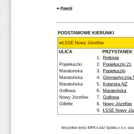
Powrót
PODSTAWOWE KIERUNKI
ŁSSE Nowy Józefów
ULICA
PRZYSTANEK
1.
Retkinia
Popiełuszki
2.
Popiełuszki 21
Maratońska
3.
Popiełuszki
Maratońska
4.
Gimnastyczna 
Maratońska
5.
Kolarska NŻ
Golfowa
6.
Maratońska
Nowy Józefów
7.
Golfowa
Gillette
8.
Nowy Józefów
9.
ŁSSE Nowy Jó
Wszystkie treści MPK-Łódź Spółka z o.o. op