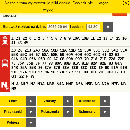
Nasza strona wykorzystuje pliki cookie. Dowiedz się
więcej
x
#
więcej.
Sprawdź rozkład na dzień:
i godzinę:
Z
Z1
Z2
0
1
2
3
4
5
6
7
8
9
10A
10B
11
12
13
14
15
16
41
43
45
Z3
Z6
Z13
Z43
50A
50B
51A
51B
52
53A
53C
53B
54B
55A
55B
55C
56
57
58A
58B
59
60A
60B
60C
60D
61
62
63
64A
64B
65A
65B
66
67
68
69A
69B
70
71A
71B
72A
72B
73
75A
75B
76
77
78
80A
80B
81A
81B
82A
82B
83
84A
84B
85A
85B
86
87A
87B
88A
88B
88C
88D
89
90
91A
91B
91C
92A
92B
93
94
96
97A
97B
99
100
101
201
202
6.
F1
G1
G2
H
W
N1A
N1B
N2
N3A
N3B
N4A
N4B
N5A
N5B
N6
N7A
N7B
N8
N9
Linie
Zmiany
Utrudnienia
Przystanki
Połączenia
Schematy
Pobierz