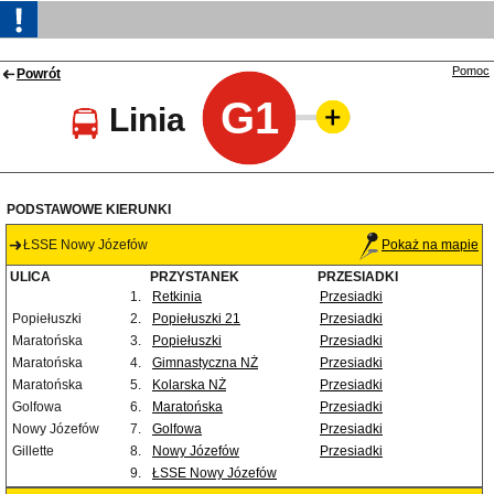
Pomoc
Powrót
G1
Linia
PODSTAWOWE KIERUNKI
ŁSSE Nowy Józefów
Pokaż na mapie
ULICA
PRZYSTANEK
PRZESIADKI
1.
Retkinia
Przesiadki
Popiełuszki
2.
Popiełuszki 21
Przesiadki
Maratońska
3.
Popiełuszki
Przesiadki
Maratońska
4.
Gimnastyczna NŻ
Przesiadki
Maratońska
5.
Kolarska NŻ
Przesiadki
Golfowa
6.
Maratońska
Przesiadki
Nowy Józefów
7.
Golfowa
Przesiadki
Gillette
8.
Nowy Józefów
Przesiadki
9.
ŁSSE Nowy Józefów