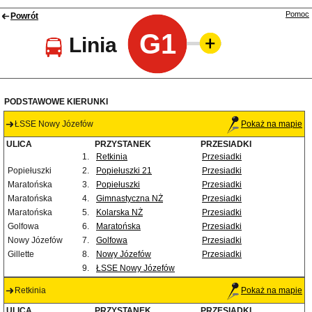
Pomoc
Powrót
G1
Linia
PODSTAWOWE KIERUNKI
ŁSSE Nowy Józefów
Pokaż na mapie
ULICA
PRZYSTANEK
PRZESIADKI
1.
Retkinia
Przesiadki
Popiełuszki
2.
Popiełuszki 21
Przesiadki
Maratońska
3.
Popiełuszki
Przesiadki
Maratońska
4.
Gimnastyczna NŻ
Przesiadki
Maratońska
5.
Kolarska NŻ
Przesiadki
Golfowa
6.
Maratońska
Przesiadki
Nowy Józefów
7.
Golfowa
Przesiadki
Gillette
8.
Nowy Józefów
Przesiadki
9.
ŁSSE Nowy Józefów
Retkinia
Pokaż na mapie
ULICA
PRZYSTANEK
PRZESIADKI