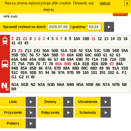
Nasza strona wykorzystuje pliki cookie. Dowiedz się
więcej
x
#
więcej.
Sprawdź rozkład na dzień:
i godzinę:
Z
Z1
Z2
0
1
2
3
4
5
6
7
8
9
10A
10B
11
12
13
14
15
16
41
43
45
Z3
Z6
Z13
Z43
50A
50B
51A
51B
52
53A
53C
53B
54B
55A
55B
55C
56
57
58A
58B
59
60A
60B
60C
60D
61
62
63
64A
64B
65A
65B
66
67
68
69A
69B
70
71A
71B
72A
72B
73
75A
75B
76
77
78
80A
80B
81A
81B
82A
82B
83
84A
84B
85A
85B
86
87A
87B
88A
88B
88C
88D
89
90
91A
91B
91C
92A
92B
93
94
96
97A
97B
99
100
101
201
202
6.
F1
G1
G2
H
W
N1A
N1B
N2
N3A
N3B
N4A
N4B
N5A
N5B
N6
N7A
N7B
N8
N9
Linie
Zmiany
Utrudnienia
Przystanki
Połączenia
Schematy
Pobierz