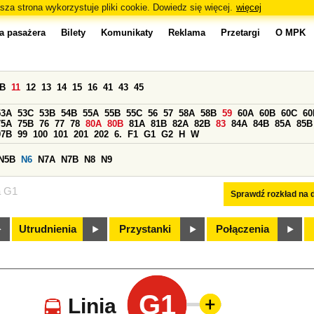
sza strona wykorzystuje pliki cookie. Dowiedz się więcej.
więcej
a pasażera
Bilety
Komunikaty
Reklama
Przetargi
O MPK
0B
11
12
13
14
15
16
41
43
45
53A
53C
53B
54B
55A
55B
55C
56
57
58A
58B
59
60A
60B
60C
60
75A
75B
76
77
78
80A
80B
81A
81B
82A
82B
83
84A
84B
85A
85B
97B
99
100
101
201
202
6.
F1
G1
G2
H
W
N5B
N6
N7A
N7B
N8
N9
a G1
Sprawdź rozkład na d
Utrudnienia
Przystanki
Połączenia
G1
Linia