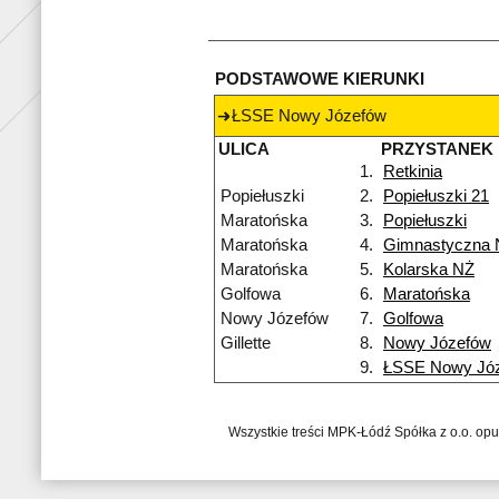
PODSTAWOWE KIERUNKI
ŁSSE Nowy Józefów
ULICA
PRZYSTANEK
1.
Retkinia
Popiełuszki
2.
Popiełuszki 21
Maratońska
3.
Popiełuszki
Maratońska
4.
Gimnastyczna 
Maratońska
5.
Kolarska NŻ
Golfowa
6.
Maratońska
Nowy Józefów
7.
Golfowa
Gillette
8.
Nowy Józefów
9.
ŁSSE Nowy Jó
Wszystkie treści MPK-Łódź Spółka z o.o. op