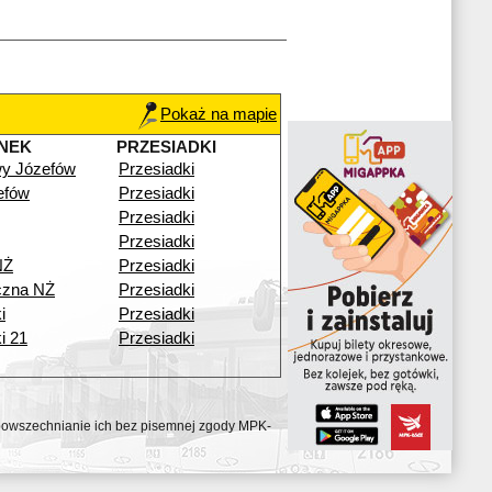
Pokaż na mapie
NEK
PRZESIADKI
y Józefów
Przesiadki
efów
Przesiadki
Przesiadki
Przesiadki
NŻ
Przesiadki
czna NŻ
Przesiadki
i
Przesiadki
i 21
Przesiadki
ozpowszechnianie ich bez pisemnej zgody MPK-