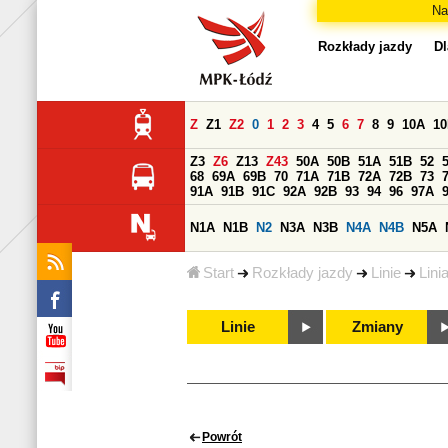
Na
Rozkłady jazdy
Dl
Z
Z1
Z2
0
1
2
3
4
5
6
7
8
9
10A
1
Z3
Z6
Z13
Z43
50A
50B
51A
51B
52
68
69A
69B
70
71A
71B
72A
72B
73
91A
91B
91C
92A
92B
93
94
96
97A
N1A
N1B
N2
N3A
N3B
N4A
N4B
N5A
Start
Rozkłady jazdy
Linie
Lini
Linie
Zmiany
Powrót