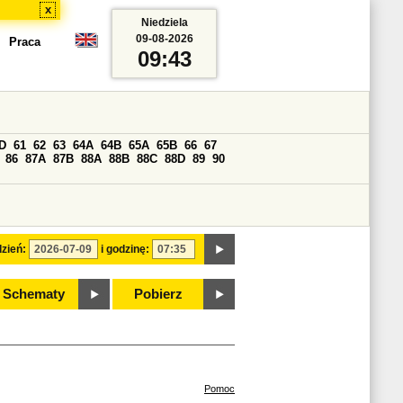
x
Niedziela
09-08-2026
Praca
09:43
D
61
62
63
64A
64B
65A
65B
66
67
86
87A
87B
88A
88B
88C
88D
89
90
zień:
i godzinę:
Schematy
Pobierz
Pomoc