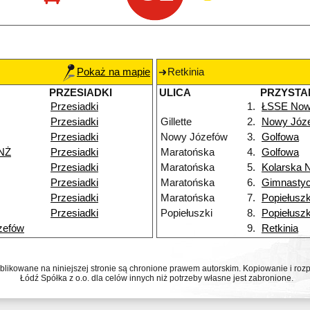
Pokaż na mapie
Retkinia
PRZESIADKI
ULICA
PRZYSTA
Przesiadki
1.
ŁSSE Now
Przesiadki
Gillette
2.
Nowy Józ
Przesiadki
Nowy Józefów
3.
Golfowa
NŻ
Przesiadki
Maratońska
4.
Golfowa
Przesiadki
Maratońska
5.
Kolarska 
Przesiadki
Maratońska
6.
Gimnasty
Przesiadki
Maratońska
7.
Popiełuszk
Przesiadki
Popiełuszki
8.
Popiełuszk
zefów
9.
Retkinia
ublikowane na niniejszej stronie są chronione prawem autorskim. Kopiowanie i r
Łódź Spółka z o.o. dla celów innych niż potrzeby własne jest zabronione.