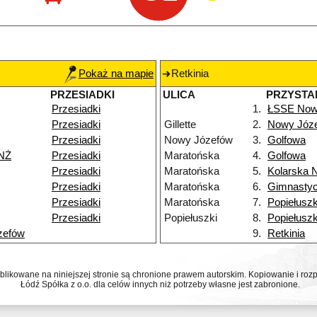
Pokaż na mapie
Retkinia
PRZESIADKI
ULICA
PRZYSTA
Przesiadki
1.
ŁSSE Now
Przesiadki
Gillette
2.
Nowy Józ
Przesiadki
Nowy Józefów
3.
Golfowa
NŻ
Przesiadki
Maratońska
4.
Golfowa
Przesiadki
Maratońska
5.
Kolarska 
Przesiadki
Maratońska
6.
Gimnasty
Przesiadki
Maratońska
7.
Popiełuszk
Przesiadki
Popiełuszki
8.
Popiełuszk
zefów
9.
Retkinia
ublikowane na niniejszej stronie są chronione prawem autorskim. Kopiowanie i r
Łódź Spółka z o.o. dla celów innych niż potrzeby własne jest zabronione.