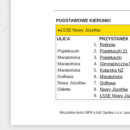
PODSTAWOWE KIERUNKI
ŁSSE Nowy Józefów
ULICA
PRZYSTANEK
1.
Retkinia
Popiełuszki
2.
Popiełuszki 21
Maratońska
3.
Popiełuszki
Maratońska
4.
Gimnastyczna 
Maratońska
5.
Kolarska NŻ
Golfowa
6.
Maratońska
Nowy Józefów
7.
Golfowa
Gillette
8.
Nowy Józefów
9.
ŁSSE Nowy Jó
Wszystkie treści MPK-Łódź Spółka z o.o. op