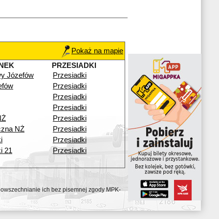
Pokaż na mapie
NEK
PRZESIADKI
y Józefów
Przesiadki
efów
Przesiadki
Przesiadki
Przesiadki
NŻ
Przesiadki
czna NŻ
Przesiadki
i
Przesiadki
i 21
Przesiadki
ozpowszechnianie ich bez pisemnej zgody MPK-