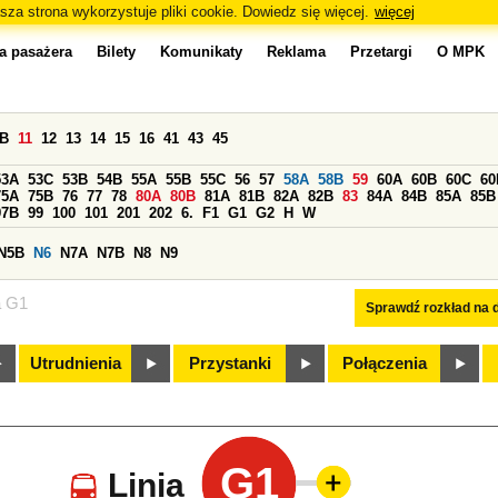
sza strona wykorzystuje pliki cookie. Dowiedz się więcej.
więcej
a pasażera
Bilety
Komunikaty
Reklama
Przetargi
O MPK
0B
11
12
13
14
15
16
41
43
45
53A
53C
53B
54B
55A
55B
55C
56
57
58A
58B
59
60A
60B
60C
60
75A
75B
76
77
78
80A
80B
81A
81B
82A
82B
83
84A
84B
85A
85B
97B
99
100
101
201
202
6.
F1
G1
G2
H
W
N5B
N6
N7A
N7B
N8
N9
a G1
Sprawdź rozkład na d
Utrudnienia
Przystanki
Połączenia
G1
Linia