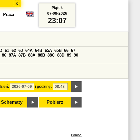
x
Piątek
07-08-2026
Praca
23:07
D
61
62
63
64A
64B
65A
65B
66
67
86
87A
87B
88A
88B
88C
88D
89
90
zień:
i godzinę:
Schematy
Pobierz
Pomoc