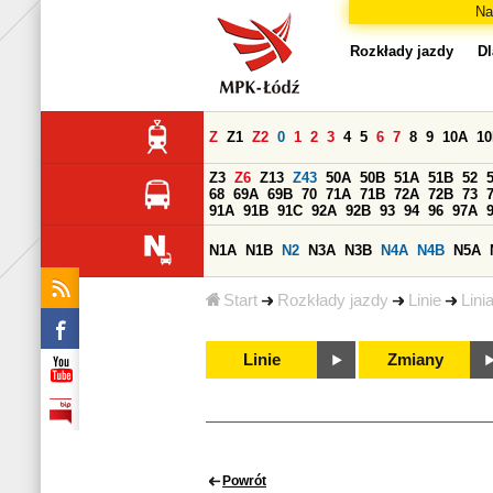
Na
Rozkłady jazdy
Dl
Z
Z1
Z2
0
1
2
3
4
5
6
7
8
9
10A
1
Z3
Z6
Z13
Z43
50A
50B
51A
51B
52
68
69A
69B
70
71A
71B
72A
72B
73
91A
91B
91C
92A
92B
93
94
96
97A
N1A
N1B
N2
N3A
N3B
N4A
N4B
N5A
Start
Rozkłady jazdy
Linie
Lini
Linie
Zmiany
Powrót