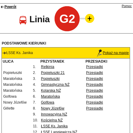
Pomoc
Powrót
G2
Linia
PODSTAWOWE KIERUNKI
ŁSSE Ks. Janika
Pokaż na mapie
ULICA
PRZYSTANEK
PRZESIADKI
1.
Retkinia
Przesiadki
Popiełuszki
2.
Popiełuszki 21
Przesiadki
Maratońska
3.
Popiełuszki
Przesiadki
Maratońska
4.
Gimnastyczna NŻ
Przesiadki
Maratońska
5.
Kolarska NŻ
Przesiadki
Golfowa
6.
Maratońska
Przesiadki
Nowy Józefów
7.
Golfowa
Przesiadki
Gillette
8.
Nowy Józefów
Przesiadki
9.
Innowacyjna NŻ
10.
Kościelna NŻ
11.
ŁSSE Ks. Janika
12.
ŁSSE Langiewicza NŻ