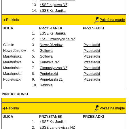
13.
ŁSSE Łąkowa NŻ
14.
ŁSSE Ks. Janika
Retkinia
Pokaż na mapie
ULICA
PRZYSTANEK
PRZESIADKI
1.
ŁSSE Ks. Janika
2.
ŁSSE Inwestycyjna NŻ
Gillette
3.
Nowy Józefów
Przesiadki
Nowy Józefów
4.
Golfowa
Przesiadki
Maratońska
5.
Golfowa
Przesiadki
Maratońska
6.
Kolarska NŻ
Przesiadki
Maratońska
7.
Gimnastyczna NŻ
Przesiadki
Maratońska
8.
Popiełuszki
Przesiadki
Popiełuszki
9.
Popiełuszki 21
Przesiadki
10.
Retkinia
INNE KIERUNKI
Retkinia
Pokaż na mapie
ULICA
PRZYSTANEK
PRZESIADKI
1.
ŁSSE Ks. Janika
2.
ŁSSE Langiewicza NŻ