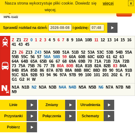
Nasza strona wykorzystuje pliki cookie. Dowiedz się
więcej
x
#
więcej.
Sprawdź rozkład na dzień:
i godzinę:
Z
Z1
Z2
0
1
2
3
4
5
6
7
8
9
10A
10B
11
12
13
14
15
16
41
43
45
Z3
Z6
Z13
Z43
50A
50B
51A
51B
52
53A
53C
53B
54B
55A
55B
55C
56
57
58A
58B
59
60A
60B
60C
60D
61
62
63
64A
64B
65A
65B
66
67
68
69A
69B
70
71A
71B
72A
72B
73
75A
75B
76
77
78
80A
80B
81A
81B
82A
82B
83
84A
84B
85A
85B
86
87A
87B
88A
88B
88C
88D
89
90
91A
91B
91C
92A
92B
93
94
96
97A
97B
99
100
101
201
202
6.
F1
G1
G2
H
W
N1A
N1B
N2
N3A
N3B
N4A
N4B
N5A
N5B
N6
N7A
N7B
N8
N9
Linie
Zmiany
Utrudnienia
Przystanki
Połączenia
Schematy
Pobierz