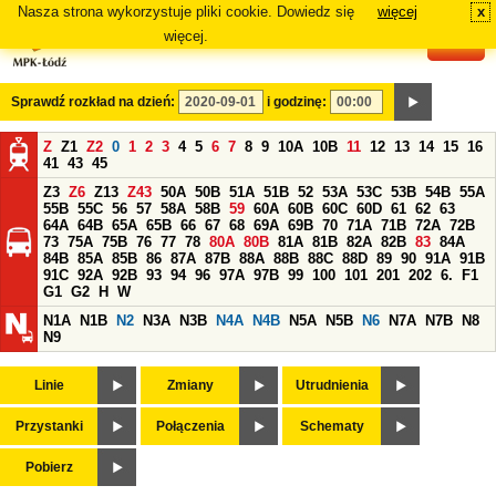
Nasza strona wykorzystuje pliki cookie. Dowiedz się
więcej
x
#
więcej.
Sprawdź rozkład na dzień:
i godzinę:
Z
Z1
Z2
0
1
2
3
4
5
6
7
8
9
10A
10B
11
12
13
14
15
16
41
43
45
Z3
Z6
Z13
Z43
50A
50B
51A
51B
52
53A
53C
53B
54B
55A
55B
55C
56
57
58A
58B
59
60A
60B
60C
60D
61
62
63
64A
64B
65A
65B
66
67
68
69A
69B
70
71A
71B
72A
72B
73
75A
75B
76
77
78
80A
80B
81A
81B
82A
82B
83
84A
84B
85A
85B
86
87A
87B
88A
88B
88C
88D
89
90
91A
91B
91C
92A
92B
93
94
96
97A
97B
99
100
101
201
202
6.
F1
G1
G2
H
W
N1A
N1B
N2
N3A
N3B
N4A
N4B
N5A
N5B
N6
N7A
N7B
N8
N9
Linie
Zmiany
Utrudnienia
Przystanki
Połączenia
Schematy
Pobierz