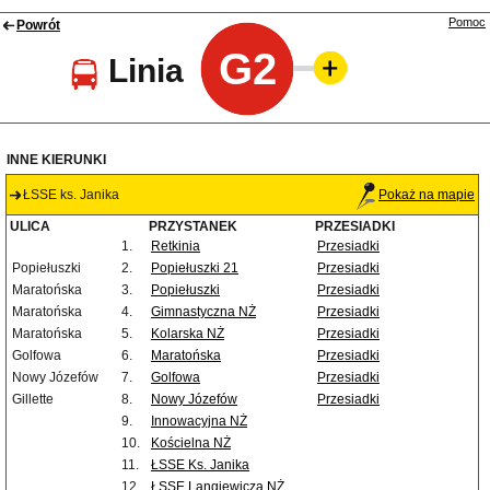
Pomoc
Powrót
G2
Linia
INNE KIERUNKI
ŁSSE ks. Janika
Pokaż na mapie
ULICA
PRZYSTANEK
PRZESIADKI
1.
Retkinia
Przesiadki
Popiełuszki
2.
Popiełuszki 21
Przesiadki
Maratońska
3.
Popiełuszki
Przesiadki
Maratońska
4.
Gimnastyczna NŻ
Przesiadki
Maratońska
5.
Kolarska NŻ
Przesiadki
Golfowa
6.
Maratońska
Przesiadki
Nowy Józefów
7.
Golfowa
Przesiadki
Gillette
8.
Nowy Józefów
Przesiadki
9.
Innowacyjna NŻ
10.
Kościelna NŻ
11.
ŁSSE Ks. Janika
12.
ŁSSE Langiewicza NŻ