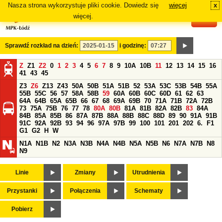
Nasza strona wykorzystuje pliki cookie. Dowiedz się
więcej
x
#
więcej.
Sprawdź rozkład na dzień:
i godzinę:
Z
Z1
Z2
0
1
2
3
4
5
6
7
8
9
10A
10B
11
12
13
14
15
16
41
43
45
Z3
Z6
Z13
Z43
50A
50B
51A
51B
52
53A
53C
53B
54B
55A
55B
55C
56
57
58A
58B
59
60A
60B
60C
60D
61
62
63
64A
64B
65A
65B
66
67
68
69A
69B
70
71A
71B
72A
72B
73
75A
75B
76
77
78
80A
80B
81A
81B
82A
82B
83
84A
84B
85A
85B
86
87A
87B
88A
88B
88C
88D
89
90
91A
91B
91C
92A
92B
93
94
96
97A
97B
99
100
101
201
202
6.
F1
G1
G2
H
W
N1A
N1B
N2
N3A
N3B
N4A
N4B
N5A
N5B
N6
N7A
N7B
N8
N9
Linie
Zmiany
Utrudnienia
Przystanki
Połączenia
Schematy
Pobierz