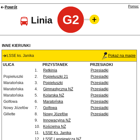
Pomoc
Powrót
G2
Linia
INNE KIERUNKI
ŁSSE ks. Janika
Pokaż na mapie
ULICA
PRZYSTANEK
PRZESIADKI
1.
Retkinia
Przesiadki
Popiełuszki
2.
Popiełuszki 21
Przesiadki
Maratońska
3.
Popiełuszki
Przesiadki
Maratońska
4.
Gimnastyczna NŻ
Przesiadki
Maratońska
5.
Kolarska NŻ
Przesiadki
Golfowa
6.
Maratońska
Przesiadki
Nowy Józefów
7.
Golfowa
Przesiadki
Gillette
8.
Nowy Józefów
Przesiadki
9.
Innowacyjna NŻ
10.
Kościelna NŻ
11.
ŁSSE Ks. Janika
12.
ŁSSE Langiewicza NŻ