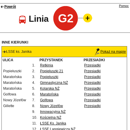
Pomoc
Powrót
G2
Linia
INNE KIERUNKI
ŁSSE ks. Janika
Pokaż na mapie
ULICA
PRZYSTANEK
PRZESIADKI
1.
Retkinia
Przesiadki
Popiełuszki
2.
Popiełuszki 21
Przesiadki
Maratońska
3.
Popiełuszki
Przesiadki
Maratońska
4.
Gimnastyczna NŻ
Przesiadki
Maratońska
5.
Kolarska NŻ
Przesiadki
Golfowa
6.
Maratońska
Przesiadki
Nowy Józefów
7.
Golfowa
Przesiadki
Gillette
8.
Nowy Józefów
Przesiadki
9.
Innowacyjna NŻ
10.
Kościelna NŻ
11.
ŁSSE Ks. Janika
12.
ŁSSE Langiewicza NŻ