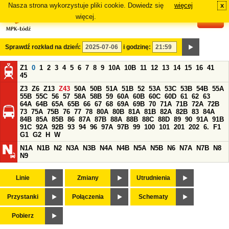
Nasza strona wykorzystuje pliki cookie. Dowiedz się
więcej
x
#
więcej.
Sprawdź rozkład na dzień:
i godzinę:
Z1
0
1
2
3
4
5
6
7
8
9
10A
10B
11
12
13
14
15
16
41
45
Z3
Z6
Z13
Z43
50A
50B
51A
51B
52
53A
53C
53B
54B
55A
55B
55C
56
57
58A
58B
59
60A
60B
60C
60D
61
62
63
64A
64B
65A
65B
66
67
68
69A
69B
70
71A
71B
72A
72B
73
75A
75B
76
77
78
80A
80B
81A
81B
82A
82B
83
84A
84B
85A
85B
86
87A
87B
88A
88B
88C
88D
89
90
91A
91B
91C
92A
92B
93
94
96
97A
97B
99
100
101
201
202
6.
F1
G1
G2
H
W
N1A
N1B
N2
N3A
N3B
N4A
N4B
N5A
N5B
N6
N7A
N7B
N8
N9
Linie
Zmiany
Utrudnienia
Przystanki
Połączenia
Schematy
Pobierz