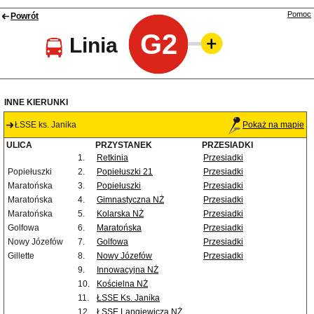
Pomoc
Powrót
G2
Linia
INNE KIERUNKI
ŁSSE ks. Janika
Pokaż na mapie
ULICA
PRZYSTANEK
PRZESIADKI
1.
Retkinia
Przesiadki
Popiełuszki
2.
Popiełuszki 21
Przesiadki
Maratońska
3.
Popiełuszki
Przesiadki
Maratońska
4.
Gimnastyczna NŻ
Przesiadki
Maratońska
5.
Kolarska NŻ
Przesiadki
Golfowa
6.
Maratońska
Przesiadki
Nowy Józefów
7.
Golfowa
Przesiadki
Gillette
8.
Nowy Józefów
Przesiadki
9.
Innowacyjna NŻ
10.
Kościelna NŻ
11.
ŁSSE Ks. Janika
12.
ŁSSE Langiewicza NŻ