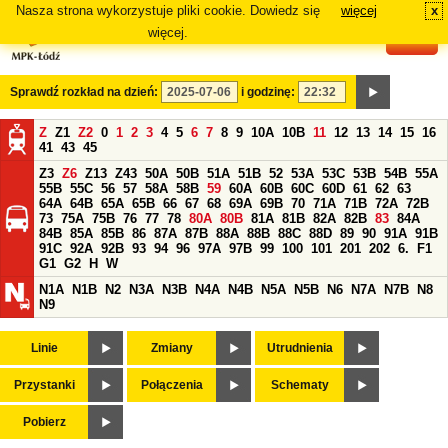
Nasza strona wykorzystuje pliki cookie. Dowiedz się
więcej
x
#
więcej.
Sprawdź rozkład na dzień:
i godzinę:
Z
Z1
Z2
0
1
2
3
4
5
6
7
8
9
10A
10B
11
12
13
14
15
16
41
43
45
Z3
Z6
Z13
Z43
50A
50B
51A
51B
52
53A
53C
53B
54B
55A
55B
55C
56
57
58A
58B
59
60A
60B
60C
60D
61
62
63
64A
64B
65A
65B
66
67
68
69A
69B
70
71A
71B
72A
72B
73
75A
75B
76
77
78
80A
80B
81A
81B
82A
82B
83
84A
84B
85A
85B
86
87A
87B
88A
88B
88C
88D
89
90
91A
91B
91C
92A
92B
93
94
96
97A
97B
99
100
101
201
202
6.
F1
G1
G2
H
W
N1A
N1B
N2
N3A
N3B
N4A
N4B
N5A
N5B
N6
N7A
N7B
N8
N9
Linie
Zmiany
Utrudnienia
Przystanki
Połączenia
Schematy
Pobierz