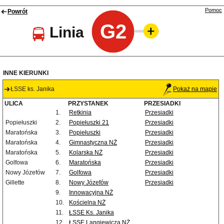
Pomoc
Powrót
G2
Linia
INNE KIERUNKI
ŁSSE ks. Janika
Pokaż na mapie
ULICA
PRZYSTANEK
PRZESIADKI
1.
Retkinia
Przesiadki
Popiełuszki
2.
Popiełuszki 21
Przesiadki
Maratońska
3.
Popiełuszki
Przesiadki
Maratońska
4.
Gimnastyczna NŻ
Przesiadki
Maratońska
5.
Kolarska NŻ
Przesiadki
Golfowa
6.
Maratońska
Przesiadki
Nowy Józefów
7.
Golfowa
Przesiadki
Gillette
8.
Nowy Józefów
Przesiadki
9.
Innowacyjna NŻ
10.
Kościelna NŻ
11.
ŁSSE Ks. Janika
12.
ŁSSE Langiewicza NŻ