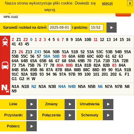
Nasza strona wykorzystuje pliki cookie. Dowiedz się
więcej
x
#
więcej.
Sprawdź rozkład na dzień:
i godzinę:
Z
Z1
Z2
0
1
2
3
4
5
6
7
8
9
10A
10B
11
12
13
14
15
16
41
43
45
Z3
Z6
Z13
Z43
50A
50B
51A
51B
52
53A
53C
53B
54B
55A
55B
55C
56
57
58A
58B
59
60A
60B
60C
60D
61
62
63
64A
64B
65A
65B
66
67
68
69A
69B
70
71A
71B
72A
72B
73
75A
75B
76
77
78
80A
80B
81A
81B
82A
82B
83
84A
84B
85A
85B
86
87A
87B
88A
88B
88C
88D
89
90
91A
91B
91C
92A
92B
93
94
96
97A
97B
99
100
101
201
202
6.
F1
G1
G2
H
W
N1A
N1B
N2
N3A
N3B
N4A
N4B
N5A
N5B
N6
N7A
N7B
N8
N9
Linie
Zmiany
Utrudnienia
Przystanki
Połączenia
Schematy
Pobierz