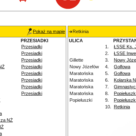
Pokaż na mapie
Retkinia
PRZESIADKI
ULICA
PRZYSTA
Przesiadki
1.
ŁSSE Ks. 
Przesiadki
2.
ŁSSE Inwe
Przesiadki
Gillette
3.
Nowy Józe
NŻ
Przesiadki
Nowy Józefów
4.
Golfowa
Przesiadki
Maratońska
5.
Golfowa
Przesiadki
Maratońska
6.
Kolarska 
Przesiadki
Maratońska
7.
Gimnastyc
Przesiadki
Maratońska
8.
Popiełuszk
Ż
Popiełuszki
9.
Popiełuszk
10.
Retkinia
a
cza NŻ
NŻ
a