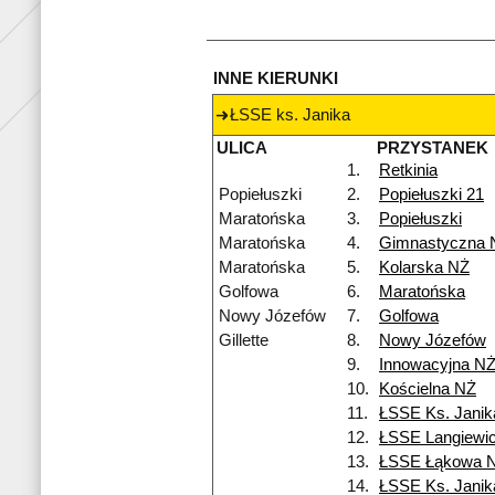
INNE KIERUNKI
ŁSSE ks. Janika
ULICA
PRZYSTANEK
1.
Retkinia
Popiełuszki
2.
Popiełuszki 21
Maratońska
3.
Popiełuszki
Maratońska
4.
Gimnastyczna 
Maratońska
5.
Kolarska NŻ
Golfowa
6.
Maratońska
Nowy Józefów
7.
Golfowa
Gillette
8.
Nowy Józefów
9.
Innowacyjna N
10.
Kościelna NŻ
11.
ŁSSE Ks. Janik
12.
ŁSSE Langiewi
13.
ŁSSE Łąkowa 
14.
ŁSSE Ks. Janik