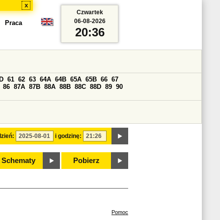
x
Czwartek
06-08-2026
Praca
20:36
D
61
62
63
64A
64B
65A
65B
66
67
86
87A
87B
88A
88B
88C
88D
89
90
zień:
i godzinę:
Schematy
Pobierz
Pomoc