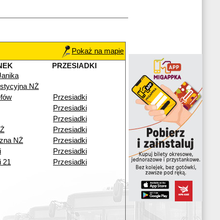
Pokaż na mapie
NEK
PRZESIADKI
Janika
stycyjna NŻ
fów
Przesiadki
Przesiadki
Przesiadki
NŻ
Przesiadki
zna NŻ
Przesiadki
i
Przesiadki
i 21
Przesiadki