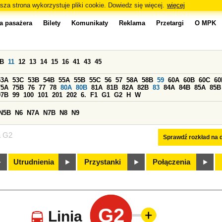
sza strona wykorzystuje pliki cookie. Dowiedz się więcej.
więcej
a pasażera
Bilety
Komunikaty
Reklama
Przetargi
O MPK
0B
11
12
13
14
15
16
41
43
45
53A
53C
53B
54B
55A
55B
55C
56
57
58A
58B
59
60A
60B
60C
60
75A
75B
76
77
78
80A
80B
81A
81B
82A
82B
83
84A
84B
85A
85B
97B
99
100
101
201
202
6.
F1
G1
G2
H
W
N5B
N6
N7A
N7B
N8
N9
a G2
Sprawdź rozkład na d
Utrudnienia
Przystanki
Połączenia
G2
Linia