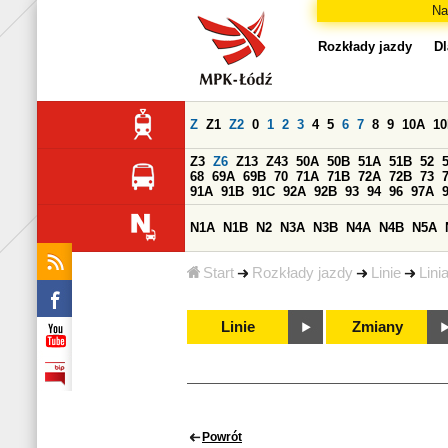
Na
Rozkłady jazdy
Dl
Z
Z1
Z2
0
1
2
3
4
5
6
7
8
9
10A
1
Z3
Z6
Z13
Z43
50A
50B
51A
51B
52
68
69A
69B
70
71A
71B
72A
72B
73
91A
91B
91C
92A
92B
93
94
96
97A
N1A
N1B
N2
N3A
N3B
N4A
N4B
N5A
Start
Rozkłady jazdy
Linie
Lini
Linie
Zmiany
Powrót