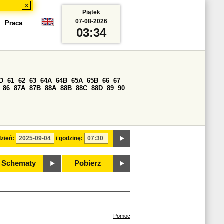
x
Piątek
07-08-2026
Praca
03:34
D
61
62
63
64A
64B
65A
65B
66
67
86
87A
87B
88A
88B
88C
88D
89
90
zień:
i godzinę:
Schematy
Pobierz
Pomoc