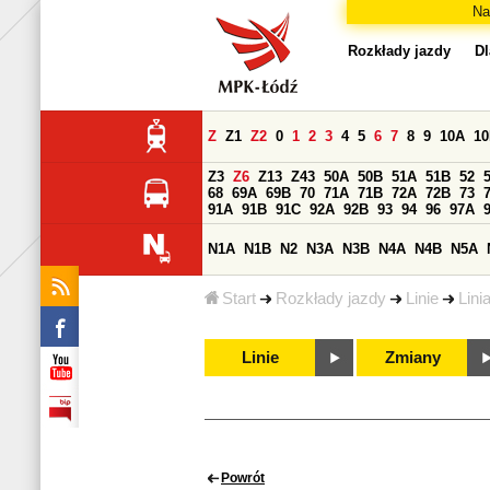
Na
Rozkłady jazdy
Dl
Z
Z1
Z2
0
1
2
3
4
5
6
7
8
9
10A
1
Z3
Z6
Z13
Z43
50A
50B
51A
51B
52
68
69A
69B
70
71A
71B
72A
72B
73
91A
91B
91C
92A
92B
93
94
96
97A
N1A
N1B
N2
N3A
N3B
N4A
N4B
N5A
Start
Rozkłady jazdy
Linie
Lini
Linie
Zmiany
Powrót