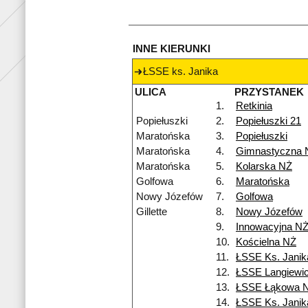
INNE KIERUNKI
ŁSSE ks. Janika
ULICA
PRZYSTANEK
1.
Retkinia
Popiełuszki
2.
Popiełuszki 21
Maratońska
3.
Popiełuszki
Maratońska
4.
Gimnastyczna 
Maratońska
5.
Kolarska NŻ
Golfowa
6.
Maratońska
Nowy Józefów
7.
Golfowa
Gillette
8.
Nowy Józefów
9.
Innowacyjna N
10.
Kościelna NŻ
11.
ŁSSE Ks. Janik
12.
ŁSSE Langiewi
13.
ŁSSE Łąkowa 
14.
ŁSSE Ks. Janik