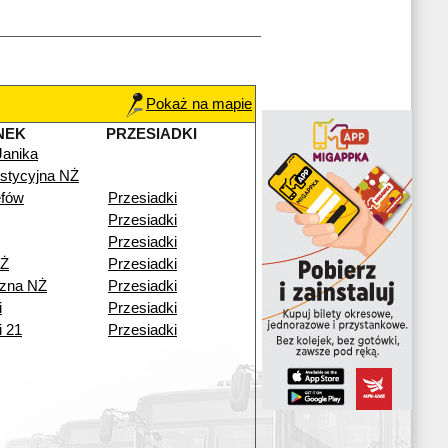
Pokaż na mapie
NEK
PRZESIADKI
Janika
stycyjna NŻ
fów
Przesiadki
Przesiadki
Przesiadki
NŻ
Przesiadki
zna NŻ
Przesiadki
i
Przesiadki
i 21
Przesiadki