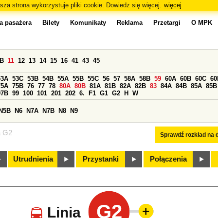
sza strona wykorzystuje pliki cookie. Dowiedz się więcej.
więcej
a pasażera
Bilety
Komunikaty
Reklama
Przetargi
O MPK
0B
11
12
13
14
15
16
41
43
45
53A
53C
53B
54B
55A
55B
55C
56
57
58A
58B
59
60A
60B
60C
60
75A
75B
76
77
78
80A
80B
81A
81B
82A
82B
83
84A
84B
85A
85B
97B
99
100
101
201
202
6.
F1
G1
G2
H
W
N5B
N6
N7A
N7B
N8
N9
a G2
Sprawdź rozkład na d
Utrudnienia
Przystanki
Połączenia
G2
Linia