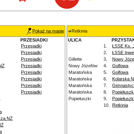
Pokaż na mapie
Retkinia
PRZESIADKI
ULICA
PRZYSTA
Przesiadki
1.
ŁSSE Ks. 
Przesiadki
2.
ŁSSE Inwe
Przesiadki
Gillette
3.
Nowy Józe
NŻ
Przesiadki
Nowy Józefów
4.
Golfowa
Przesiadki
Maratońska
5.
Golfowa
Przesiadki
Maratońska
6.
Kolarska 
Przesiadki
Maratońska
7.
Gimnastyc
Przesiadki
Maratońska
8.
Popiełuszk
Ż
Popiełuszki
9.
Popiełuszk
10.
Retkinia
a
cza NŻ
NŻ
a