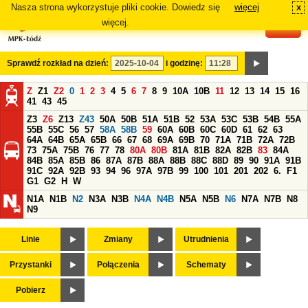
Nasza strona wykorzystuje pliki cookie. Dowiedz się
więcej
x
#
więcej.
Sprawdź rozkład na dzień:
i godzinę:
Z
Z1
Z2
0
1
2
3
4
5
6
7
8
9
10A
10B
11
12
13
14
15
16
41
43
45
Z3
Z6
Z13
Z43
50A
50B
51A
51B
52
53A
53C
53B
54B
55A
55B
55C
56
57
58A
58B
59
60A
60B
60C
60D
61
62
63
64A
64B
65A
65B
66
67
68
69A
69B
70
71A
71B
72A
72B
73
75A
75B
76
77
78
80A
80B
81A
81B
82A
82B
83
84A
84B
85A
85B
86
87A
87B
88A
88B
88C
88D
89
90
91A
91B
91C
92A
92B
93
94
96
97A
97B
99
100
101
201
202
6.
F1
G1
G2
H
W
N1A
N1B
N2
N3A
N3B
N4A
N4B
N5A
N5B
N6
N7A
N7B
N8
N9
Linie
Zmiany
Utrudnienia
Przystanki
Połączenia
Schematy
Pobierz