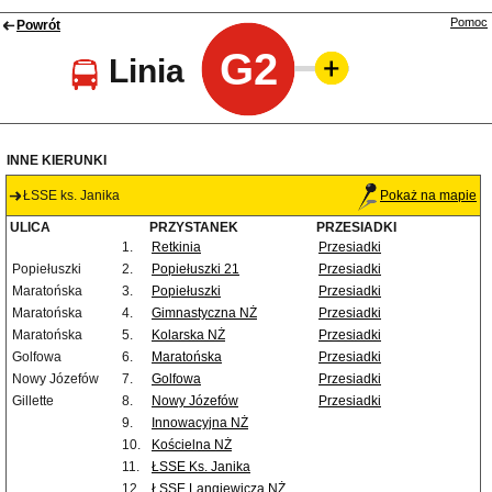
Pomoc
Powrót
G2
Linia
INNE KIERUNKI
ŁSSE ks. Janika
Pokaż na mapie
ULICA
PRZYSTANEK
PRZESIADKI
1.
Retkinia
Przesiadki
Popiełuszki
2.
Popiełuszki 21
Przesiadki
Maratońska
3.
Popiełuszki
Przesiadki
Maratońska
4.
Gimnastyczna NŻ
Przesiadki
Maratońska
5.
Kolarska NŻ
Przesiadki
Golfowa
6.
Maratońska
Przesiadki
Nowy Józefów
7.
Golfowa
Przesiadki
Gillette
8.
Nowy Józefów
Przesiadki
9.
Innowacyjna NŻ
10.
Kościelna NŻ
11.
ŁSSE Ks. Janika
12.
ŁSSE Langiewicza NŻ