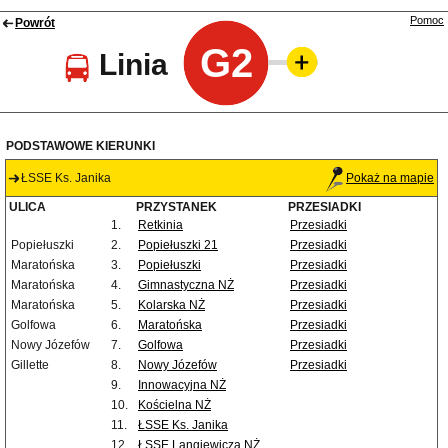
Pomoc
Powrót
G2
Linia
PODSTAWOWE KIERUNKI
ŁSSE Ks. Janika
Pokaż na mapie
ULICA
PRZYSTANEK
PRZESIADKI
1.
Retkinia
Przesiadki
Popiełuszki
2.
Popiełuszki 21
Przesiadki
Maratońska
3.
Popiełuszki
Przesiadki
Maratońska
4.
Gimnastyczna NŻ
Przesiadki
Maratońska
5.
Kolarska NŻ
Przesiadki
Golfowa
6.
Maratońska
Przesiadki
Nowy Józefów
7.
Golfowa
Przesiadki
Gillette
8.
Nowy Józefów
Przesiadki
9.
Innowacyjna NŻ
10.
Kościelna NŻ
11.
ŁSSE Ks. Janika
12.
ŁSSE Langiewicza NŻ