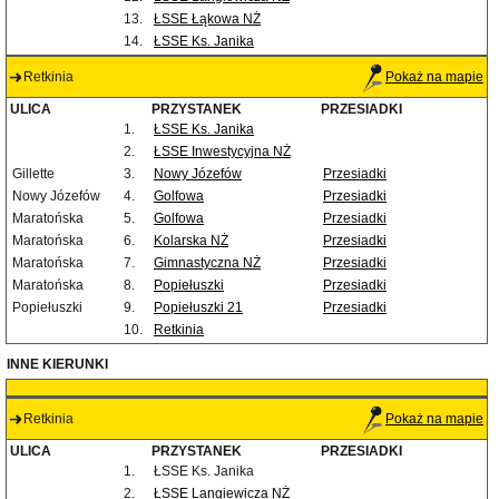
13.
ŁSSE Łąkowa NŻ
14.
ŁSSE Ks. Janika
Retkinia
Pokaż na mapie
ULICA
PRZYSTANEK
PRZESIADKI
1.
ŁSSE Ks. Janika
2.
ŁSSE Inwestycyjna NŻ
Gillette
3.
Nowy Józefów
Przesiadki
Nowy Józefów
4.
Golfowa
Przesiadki
Maratońska
5.
Golfowa
Przesiadki
Maratońska
6.
Kolarska NŻ
Przesiadki
Maratońska
7.
Gimnastyczna NŻ
Przesiadki
Maratońska
8.
Popiełuszki
Przesiadki
Popiełuszki
9.
Popiełuszki 21
Przesiadki
10.
Retkinia
INNE KIERUNKI
Retkinia
Pokaż na mapie
ULICA
PRZYSTANEK
PRZESIADKI
1.
ŁSSE Ks. Janika
2.
ŁSSE Langiewicza NŻ