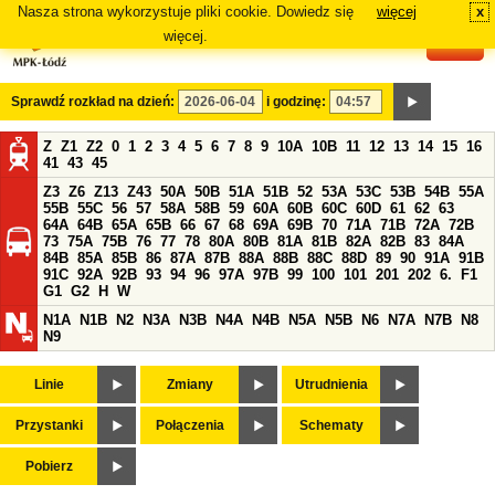
Nasza strona wykorzystuje pliki cookie. Dowiedz się
więcej
x
#
więcej.
Sprawdź rozkład na dzień:
i godzinę:
Z
Z1
Z2
0
1
2
3
4
5
6
7
8
9
10A
10B
11
12
13
14
15
16
41
43
45
Z3
Z6
Z13
Z43
50A
50B
51A
51B
52
53A
53C
53B
54B
55A
55B
55C
56
57
58A
58B
59
60A
60B
60C
60D
61
62
63
64A
64B
65A
65B
66
67
68
69A
69B
70
71A
71B
72A
72B
73
75A
75B
76
77
78
80A
80B
81A
81B
82A
82B
83
84A
84B
85A
85B
86
87A
87B
88A
88B
88C
88D
89
90
91A
91B
91C
92A
92B
93
94
96
97A
97B
99
100
101
201
202
6.
F1
G1
G2
H
W
N1A
N1B
N2
N3A
N3B
N4A
N4B
N5A
N5B
N6
N7A
N7B
N8
N9
Linie
Zmiany
Utrudnienia
Przystanki
Połączenia
Schematy
Pobierz