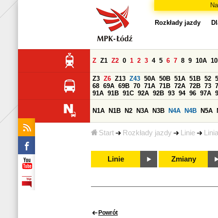
Na
Rozkłady jazdy
Dl
Z
Z1
Z2
0
1
2
3
4
5
6
7
8
9
10A
1
Z3
Z6
Z13
Z43
50A
50B
51A
51B
52
68
69A
69B
70
71A
71B
72A
72B
73
91A
91B
91C
92A
92B
93
94
96
97A
N1A
N1B
N2
N3A
N3B
N4A
N4B
N5A
Start
Rozkłady jazdy
Linie
Lini
Linie
Zmiany
Powrót