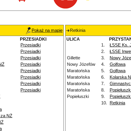
Pokaż na mapie
Retkinia
PRZESIADKI
ULICA
PRZYSTA
Przesiadki
1.
ŁSSE Ks. 
Przesiadki
2.
ŁSSE Inwe
Przesiadki
Gillette
3.
Nowy Józe
NŻ
Przesiadki
Nowy Józefów
4.
Golfowa
Przesiadki
Maratońska
5.
Golfowa
Przesiadki
Maratońska
6.
Kolarska 
Przesiadki
Maratońska
7.
Gimnastyc
Przesiadki
Maratońska
8.
Popiełuszk
Ż
Popiełuszki
9.
Popiełuszk
10.
Retkinia
a
cza NŻ
NŻ
a