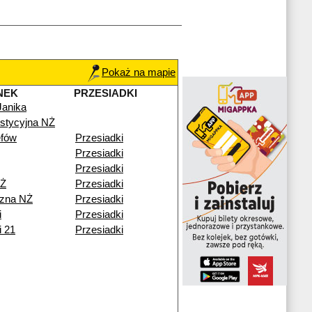
Pokaż na mapie
NEK
PRZESIADKI
Janika
stycyjna NŻ
fów
Przesiadki
Przesiadki
Przesiadki
NŻ
Przesiadki
zna NŻ
Przesiadki
i
Przesiadki
i 21
Przesiadki