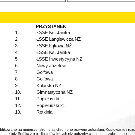
PRZYSTANEK
1.
ŁSSE Ks. Janika
2.
ŁSSE Langiewicza NŻ
3.
ŁSSE Łąkowa NŻ
4.
ŁSSE Ks. Janika
5.
ŁSSE Inwestycyjna NŻ
6.
Nowy Józefów
7.
Golfowa
8.
Golfowa
9.
Kolarska NŻ
10.
Gimnastyczna NŻ
11.
Popiełuszki
12.
Popiełuszki 21
13.
Retkinia
ublikowane na niniejszej stronie są chronione prawem autorskim. Kopiowanie i r
Łódź Spółka z o.o. dla celów innych niż potrzeby własne jest zabronione.