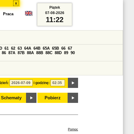
x
Piątek
07-08-2026
Praca
11:22
D
61
62
63
64A
64B
65A
65B
66
67
86
87A
87B
88A
88B
88C
88D
89
90
zień:
i godzinę:
Schematy
Pobierz
Pomoc