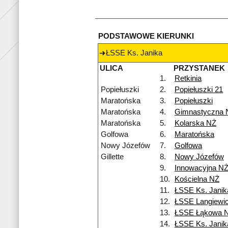
PODSTAWOWE KIERUNKI
ŁSSE Ks. Janika
ULICA
PRZYSTANEK
1.
Retkinia
Popiełuszki
2.
Popiełuszki 21
Maratońska
3.
Popiełuszki
Maratońska
4.
Gimnastyczna 
Maratońska
5.
Kolarska NŻ
Golfowa
6.
Maratońska
Nowy Józefów
7.
Golfowa
Gillette
8.
Nowy Józefów
9.
Innowacyjna N
10.
Kościelna NŻ
11.
ŁSSE Ks. Janik
12.
ŁSSE Langiewi
13.
ŁSSE Łąkowa 
14.
ŁSSE Ks. Janik