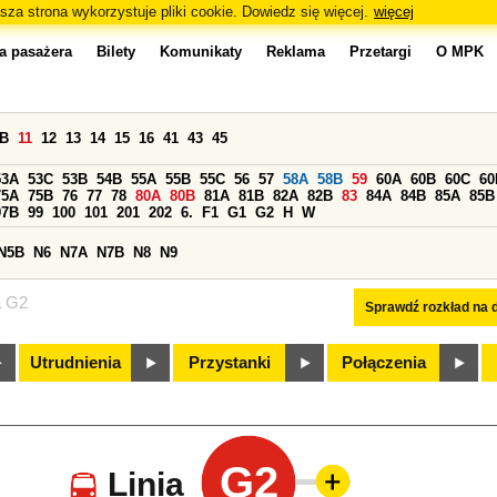
sza strona wykorzystuje pliki cookie. Dowiedz się więcej.
więcej
a pasażera
Bilety
Komunikaty
Reklama
Przetargi
O MPK
0B
11
12
13
14
15
16
41
43
45
53A
53C
53B
54B
55A
55B
55C
56
57
58A
58B
59
60A
60B
60C
60
75A
75B
76
77
78
80A
80B
81A
81B
82A
82B
83
84A
84B
85A
85B
97B
99
100
101
201
202
6.
F1
G1
G2
H
W
N5B
N6
N7A
N7B
N8
N9
a G2
Sprawdź rozkład na d
Utrudnienia
Przystanki
Połączenia
G2
Linia