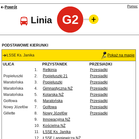
Pomoc
Powrót
G2
Linia
PODSTAWOWE KIERUNKI
ŁSSE Ks. Janika
Pokaż na mapie
ULICA
PRZYSTANEK
PRZESIADKI
1.
Retkinia
Przesiadki
Popiełuszki
2.
Popiełuszki 21
Przesiadki
Maratońska
3.
Popiełuszki
Przesiadki
Maratońska
4.
Gimnastyczna NŻ
Przesiadki
Maratońska
5.
Kolarska NŻ
Przesiadki
Golfowa
6.
Maratońska
Przesiadki
Nowy Józefów
7.
Golfowa
Przesiadki
Gillette
8.
Nowy Józefów
Przesiadki
9.
Innowacyjna NŻ
10.
Kościelna NŻ
11.
ŁSSE Ks. Janika
12.
ŁSSE Langiewicza NŻ