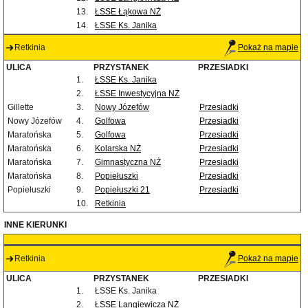
13.
ŁSSE Łąkowa NŻ
14.
ŁSSE Ks. Janika
Retkinia
Pokaż na mapie
ULICA
PRZYSTANEK
PRZESIADKI
1.
ŁSSE Ks. Janika
2.
ŁSSE Inwestycyjna NŻ
Gillette
3.
Nowy Józefów
Przesiadki
Nowy Józefów
4.
Golfowa
Przesiadki
Maratońska
5.
Golfowa
Przesiadki
Maratońska
6.
Kolarska NŻ
Przesiadki
Maratońska
7.
Gimnastyczna NŻ
Przesiadki
Maratońska
8.
Popiełuszki
Przesiadki
Popiełuszki
9.
Popiełuszki 21
Przesiadki
10.
Retkinia
INNE KIERUNKI
Retkinia
Pokaż na mapie
ULICA
PRZYSTANEK
PRZESIADKI
1.
ŁSSE Ks. Janika
2.
ŁSSE Langiewicza NŻ