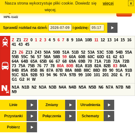
Nasza strona wykorzystuje pliki cookie. Dowiedz się
więcej
x
#
więcej.
Sprawdź rozkład na dzień:
i godzinę:
Z
Z1
Z2
0
1
2
3
4
5
6
7
8
9
10A
10B
11
12
13
14
15
16
41
43
45
Z3
Z6
Z13
Z43
50A
50B
51A
51B
52
53A
53C
53B
54B
55A
55B
55C
56
57
58A
58B
59
60A
60B
60C
60D
61
62
63
64A
64B
65A
65B
66
67
68
69A
69B
70
71A
71B
72A
72B
73
75A
75B
76
77
78
80A
80B
81A
81B
82A
82B
83
84A
84B
85A
85B
86
87A
87B
88A
88B
88C
88D
89
90
91A
91B
91C
92A
92B
93
94
96
97A
97B
99
100
101
201
202
6.
F1
G1
G2
H
W
N1A
N1B
N2
N3A
N3B
N4A
N4B
N5A
N5B
N6
N7A
N7B
N8
N9
Linie
Zmiany
Utrudnienia
Przystanki
Połączenia
Schematy
Pobierz