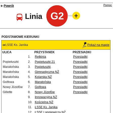
Pomoc
Powrót
G2
Linia
PODSTAWOWE KIERUNKI
ŁSSE Ks. Janika
Pokaż na mapie
ULICA
PRZYSTANEK
PRZESIADKI
1.
Retkinia
Przesiadki
Popiełuszki
2.
Popiełuszki 21
Przesiadki
Maratońska
3.
Popiełuszki
Przesiadki
Maratońska
4.
Gimnastyczna NŻ
Przesiadki
Maratońska
5.
Kolarska NŻ
Przesiadki
Golfowa
6.
Maratońska
Przesiadki
Nowy Józefów
7.
Golfowa
Przesiadki
Gillette
8.
Nowy Józefów
Przesiadki
9.
Innowacyjna NŻ
10.
Kościelna NŻ
11.
ŁSSE Ks. Janika
12.
ŁSSE Langiewicza NŻ