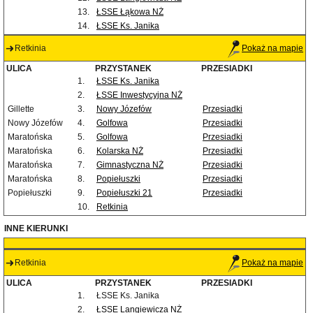
13.
ŁSSE Łąkowa NŻ
14.
ŁSSE Ks. Janika
Retkinia
Pokaż na mapie
ULICA
PRZYSTANEK
PRZESIADKI
1.
ŁSSE Ks. Janika
2.
ŁSSE Inwestycyjna NŻ
Gillette
3.
Nowy Józefów
Przesiadki
Nowy Józefów
4.
Golfowa
Przesiadki
Maratońska
5.
Golfowa
Przesiadki
Maratońska
6.
Kolarska NŻ
Przesiadki
Maratońska
7.
Gimnastyczna NŻ
Przesiadki
Maratońska
8.
Popiełuszki
Przesiadki
Popiełuszki
9.
Popiełuszki 21
Przesiadki
10.
Retkinia
INNE KIERUNKI
Retkinia
Pokaż na mapie
ULICA
PRZYSTANEK
PRZESIADKI
1.
ŁSSE Ks. Janika
2.
ŁSSE Langiewicza NŻ