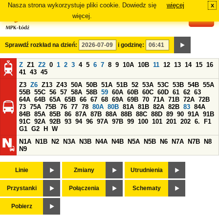
Nasza strona wykorzystuje pliki cookie. Dowiedz się
więcej
x
#
więcej.
Sprawdź rozkład na dzień:
i godzinę:
Z
Z1
Z2
0
1
2
3
4
5
6
7
8
9
10A
10B
11
12
13
14
15
16
41
43
45
Z3
Z6
Z13
Z43
50A
50B
51A
51B
52
53A
53C
53B
54B
55A
55B
55C
56
57
58A
58B
59
60A
60B
60C
60D
61
62
63
64A
64B
65A
65B
66
67
68
69A
69B
70
71A
71B
72A
72B
73
75A
75B
76
77
78
80A
80B
81A
81B
82A
82B
83
84A
84B
85A
85B
86
87A
87B
88A
88B
88C
88D
89
90
91A
91B
91C
92A
92B
93
94
96
97A
97B
99
100
101
201
202
6.
F1
G1
G2
H
W
N1A
N1B
N2
N3A
N3B
N4A
N4B
N5A
N5B
N6
N7A
N7B
N8
N9
Linie
Zmiany
Utrudnienia
Przystanki
Połączenia
Schematy
Pobierz