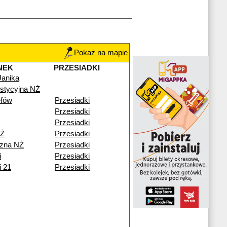
Pokaż na mapie
NEK
PRZESIADKI
Janika
stycyjna NŻ
fów
Przesiadki
Przesiadki
Przesiadki
NŻ
Przesiadki
zna NŻ
Przesiadki
i
Przesiadki
i 21
Przesiadki