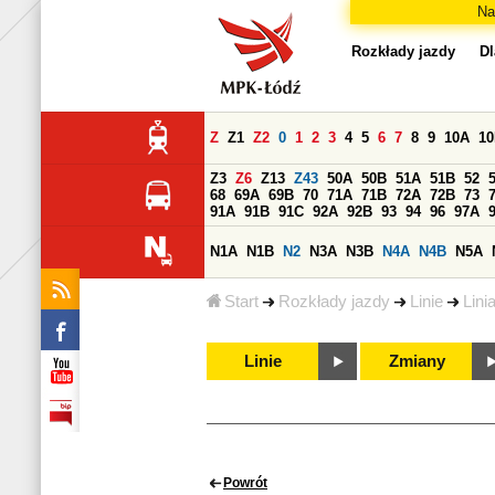
Na
Rozkłady jazdy
Dl
Z
Z1
Z2
0
1
2
3
4
5
6
7
8
9
10A
1
Z3
Z6
Z13
Z43
50A
50B
51A
51B
52
68
69A
69B
70
71A
71B
72A
72B
73
91A
91B
91C
92A
92B
93
94
96
97A
N1A
N1B
N2
N3A
N3B
N4A
N4B
N5A
Start
Rozkłady jazdy
Linie
Lini
Linie
Zmiany
Powrót