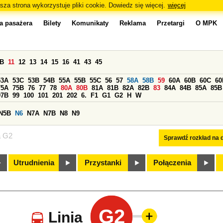
sza strona wykorzystuje pliki cookie. Dowiedz się więcej.
więcej
a pasażera
Bilety
Komunikaty
Reklama
Przetargi
O MPK
0B
11
12
13
14
15
16
41
43
45
53A
53C
53B
54B
55A
55B
55C
56
57
58A
58B
59
60A
60B
60C
60
75A
75B
76
77
78
80A
80B
81A
81B
82A
82B
83
84A
84B
85A
85B
97B
99
100
101
201
202
6.
F1
G1
G2
H
W
N5B
N6
N7A
N7B
N8
N9
a G2
Sprawdź rozkład na d
Utrudnienia
Przystanki
Połączenia
G2
Linia