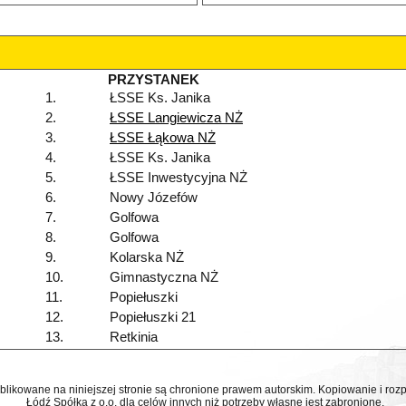
PRZYSTANEK
1.
ŁSSE Ks. Janika
2.
ŁSSE Langiewicza NŻ
3.
ŁSSE Łąkowa NŻ
4.
ŁSSE Ks. Janika
5.
ŁSSE Inwestycyjna NŻ
6.
Nowy Józefów
7.
Golfowa
8.
Golfowa
9.
Kolarska NŻ
10.
Gimnastyczna NŻ
11.
Popiełuszki
12.
Popiełuszki 21
13.
Retkinia
ublikowane na niniejszej stronie są chronione prawem autorskim. Kopiowanie i r
Łódź Spółka z o.o. dla celów innych niż potrzeby własne jest zabronione.