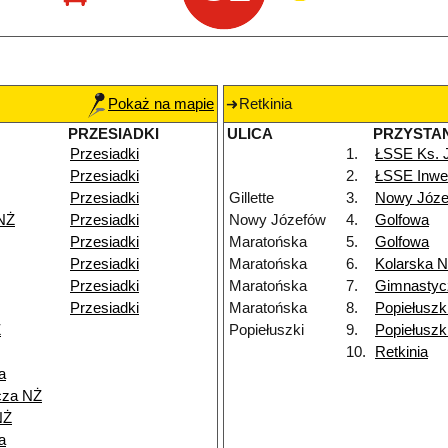
Pokaż na mapie
Retkinia
PRZESIADKI
ULICA
PRZYSTA
Przesiadki
1.
ŁSSE Ks. 
Przesiadki
2.
ŁSSE Inwe
Przesiadki
Gillette
3.
Nowy Józe
NŻ
Przesiadki
Nowy Józefów
4.
Golfowa
Przesiadki
Maratońska
5.
Golfowa
Przesiadki
Maratońska
6.
Kolarska 
Przesiadki
Maratońska
7.
Gimnastyc
Przesiadki
Maratońska
8.
Popiełuszk
Ż
Popiełuszki
9.
Popiełuszk
10.
Retkinia
a
cza NŻ
NŻ
a