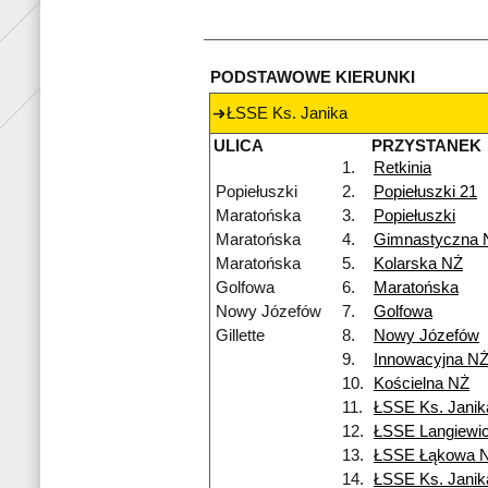
PODSTAWOWE KIERUNKI
ŁSSE Ks. Janika
ULICA
PRZYSTANEK
1.
Retkinia
Popiełuszki
2.
Popiełuszki 21
Maratońska
3.
Popiełuszki
Maratońska
4.
Gimnastyczna 
Maratońska
5.
Kolarska NŻ
Golfowa
6.
Maratońska
Nowy Józefów
7.
Golfowa
Gillette
8.
Nowy Józefów
9.
Innowacyjna N
10.
Kościelna NŻ
11.
ŁSSE Ks. Janik
12.
ŁSSE Langiewi
13.
ŁSSE Łąkowa 
14.
ŁSSE Ks. Janik