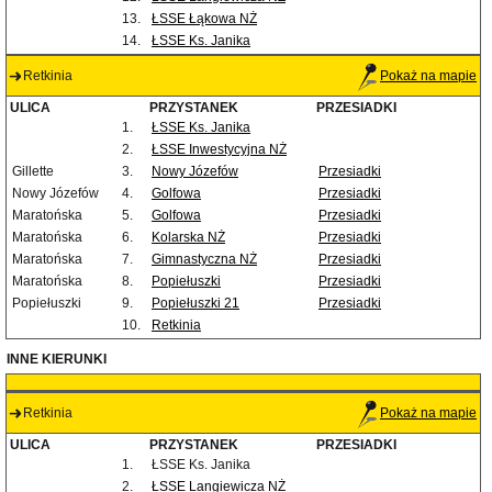
13.
ŁSSE Łąkowa NŻ
14.
ŁSSE Ks. Janika
Retkinia
Pokaż na mapie
ULICA
PRZYSTANEK
PRZESIADKI
1.
ŁSSE Ks. Janika
2.
ŁSSE Inwestycyjna NŻ
Gillette
3.
Nowy Józefów
Przesiadki
Nowy Józefów
4.
Golfowa
Przesiadki
Maratońska
5.
Golfowa
Przesiadki
Maratońska
6.
Kolarska NŻ
Przesiadki
Maratońska
7.
Gimnastyczna NŻ
Przesiadki
Maratońska
8.
Popiełuszki
Przesiadki
Popiełuszki
9.
Popiełuszki 21
Przesiadki
10.
Retkinia
INNE KIERUNKI
Retkinia
Pokaż na mapie
ULICA
PRZYSTANEK
PRZESIADKI
1.
ŁSSE Ks. Janika
2.
ŁSSE Langiewicza NŻ