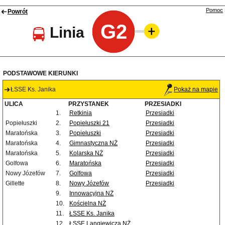
Pomoc
Powrót
G2
Linia
PODSTAWOWE KIERUNKI
ŁSSE Ks. Janika
Pokaż na mapie
ULICA
PRZYSTANEK
PRZESIADKI
1.
Retkinia
Przesiadki
Popiełuszki
2.
Popiełuszki 21
Przesiadki
Maratońska
3.
Popiełuszki
Przesiadki
Maratońska
4.
Gimnastyczna NŻ
Przesiadki
Maratońska
5.
Kolarska NŻ
Przesiadki
Golfowa
6.
Maratońska
Przesiadki
Nowy Józefów
7.
Golfowa
Przesiadki
Gillette
8.
Nowy Józefów
Przesiadki
9.
Innowacyjna NŻ
10.
Kościelna NŻ
11.
ŁSSE Ks. Janika
12.
ŁSSE Langiewicza NŻ