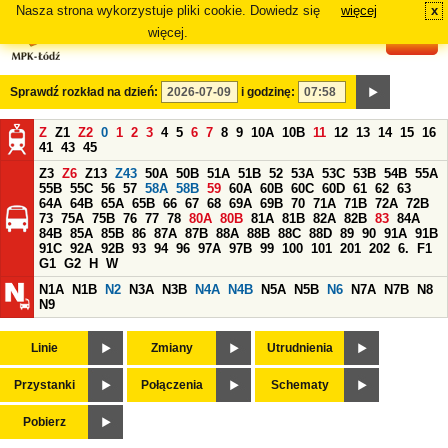
Nasza strona wykorzystuje pliki cookie. Dowiedz się
więcej
x
#
więcej.
Sprawdź rozkład na dzień:
i godzinę:
Z
Z1
Z2
0
1
2
3
4
5
6
7
8
9
10A
10B
11
12
13
14
15
16
41
43
45
Z3
Z6
Z13
Z43
50A
50B
51A
51B
52
53A
53C
53B
54B
55A
55B
55C
56
57
58A
58B
59
60A
60B
60C
60D
61
62
63
64A
64B
65A
65B
66
67
68
69A
69B
70
71A
71B
72A
72B
73
75A
75B
76
77
78
80A
80B
81A
81B
82A
82B
83
84A
84B
85A
85B
86
87A
87B
88A
88B
88C
88D
89
90
91A
91B
91C
92A
92B
93
94
96
97A
97B
99
100
101
201
202
6.
F1
G1
G2
H
W
N1A
N1B
N2
N3A
N3B
N4A
N4B
N5A
N5B
N6
N7A
N7B
N8
N9
Linie
Zmiany
Utrudnienia
Przystanki
Połączenia
Schematy
Pobierz