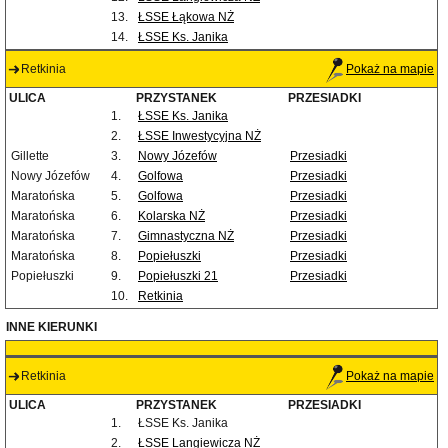
13.
ŁSSE Łąkowa NŻ
14.
ŁSSE Ks. Janika
Retkinia
Pokaż na mapie
ULICA
PRZYSTANEK
PRZESIADKI
1.
ŁSSE Ks. Janika
2.
ŁSSE Inwestycyjna NŻ
Gillette
3.
Nowy Józefów
Przesiadki
Nowy Józefów
4.
Golfowa
Przesiadki
Maratońska
5.
Golfowa
Przesiadki
Maratońska
6.
Kolarska NŻ
Przesiadki
Maratońska
7.
Gimnastyczna NŻ
Przesiadki
Maratońska
8.
Popiełuszki
Przesiadki
Popiełuszki
9.
Popiełuszki 21
Przesiadki
10.
Retkinia
INNE KIERUNKI
Retkinia
Pokaż na mapie
ULICA
PRZYSTANEK
PRZESIADKI
1.
ŁSSE Ks. Janika
2.
ŁSSE Langiewicza NŻ