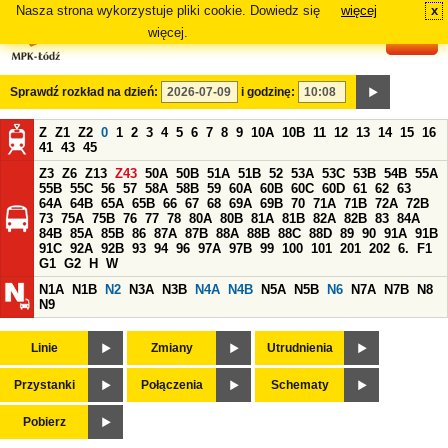
Nasza strona wykorzystuje pliki cookie. Dowiedz się
więcej
x
#
więcej.
Sprawdź rozkład na dzień:
i godzinę:
Z
Z1
Z2
0
1
2
3
4
5
6
7
8
9
10A
10B
11
12
13
14
15
16
41
43
45
Z3
Z6
Z13
Z43
50A
50B
51A
51B
52
53A
53C
53B
54B
55A
55B
55C
56
57
58A
58B
59
60A
60B
60C
60D
61
62
63
64A
64B
65A
65B
66
67
68
69A
69B
70
71A
71B
72A
72B
73
75A
75B
76
77
78
80A
80B
81A
81B
82A
82B
83
84A
84B
85A
85B
86
87A
87B
88A
88B
88C
88D
89
90
91A
91B
91C
92A
92B
93
94
96
97A
97B
99
100
101
201
202
6.
F1
G1
G2
H
W
N1A
N1B
N2
N3A
N3B
N4A
N4B
N5A
N5B
N6
N7A
N7B
N8
N9
Linie
Zmiany
Utrudnienia
Przystanki
Połączenia
Schematy
Pobierz