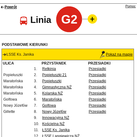
Pomoc
Powrót
G2
Linia
PODSTAWOWE KIERUNKI
ŁSSE Ks. Janika
Pokaż na mapie
ULICA
PRZYSTANEK
PRZESIADKI
1.
Retkinia
Przesiadki
Popiełuszki
2.
Popiełuszki 21
Przesiadki
Maratońska
3.
Popiełuszki
Przesiadki
Maratońska
4.
Gimnastyczna NŻ
Przesiadki
Maratońska
5.
Kolarska NŻ
Przesiadki
Golfowa
6.
Maratońska
Przesiadki
Nowy Józefów
7.
Golfowa
Przesiadki
Gillette
8.
Nowy Józefów
Przesiadki
9.
Innowacyjna NŻ
10.
Kościelna NŻ
11.
ŁSSE Ks. Janika
12.
ŁSSE Langiewicza NŻ