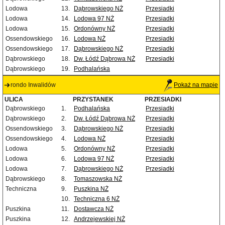
Lodowa
13.
Dąbrowskiego NŻ
Przesiadki
Lodowa
14.
Lodowa 97 NŻ
Przesiadki
Lodowa
15.
Ordonówny NŻ
Przesiadki
Ossendowskiego
16.
Lodowa NŻ
Przesiadki
Ossendowskiego
17.
Dąbrowskiego NŻ
Przesiadki
Dąbrowskiego
18.
Dw. Łódź Dąbrowa NŻ
Przesiadki
Dąbrowskiego
19.
Podhalańska
rondo Inwalidów
Pokaż na mapie
ULICA
PRZYSTANEK
PRZESIADKI
Dąbrowskiego
1.
Podhalańska
Przesiadki
Dąbrowskiego
2.
Dw. Łódź Dąbrowa NŻ
Przesiadki
Ossendowskiego
3.
Dąbrowskiego NŻ
Przesiadki
Ossendowskiego
4.
Lodowa NŻ
Przesiadki
Lodowa
5.
Ordonówny NŻ
Przesiadki
Lodowa
6.
Lodowa 97 NŻ
Przesiadki
Lodowa
7.
Dąbrowskiego NŻ
Przesiadki
Dąbrowskiego
8.
Tomaszowska NŻ
Techniczna
9.
Puszkina NŻ
10.
Techniczna 6 NŻ
Puszkina
11.
Dostawcza NŻ
Puszkina
12.
Andrzejewskiej NŻ