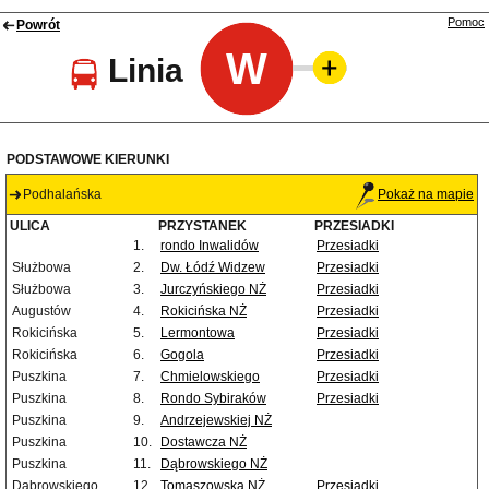
Pomoc
Powrót
W
Linia
PODSTAWOWE KIERUNKI
Podhalańska
Pokaż na mapie
ULICA
PRZYSTANEK
PRZESIADKI
1.
rondo Inwalidów
Przesiadki
Służbowa
2.
Dw. Łódź Widzew
Przesiadki
Służbowa
3.
Jurczyńskiego NŻ
Przesiadki
Augustów
4.
Rokicińska NŻ
Przesiadki
Rokicińska
5.
Lermontowa
Przesiadki
Rokicińska
6.
Gogola
Przesiadki
Puszkina
7.
Chmielowskiego
Przesiadki
Puszkina
8.
Rondo Sybiraków
Przesiadki
Puszkina
9.
Andrzejewskiej NŻ
Puszkina
10.
Dostawcza NŻ
Puszkina
11.
Dąbrowskiego NŻ
Dąbrowskiego
12.
Tomaszowska NŻ
Przesiadki