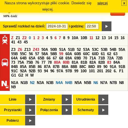
Nasza strona wykorzystuje pliki cookie. Dowiedz się
więcej
x
#
więcej.
Sprawdź rozkład na dzień:
i godzinę:
Z
Z1
Z2
0
1
2
3
4
5
6
7
8
9
10A
10B
11
12
13
14
15
16
41
43
45
Z3
Z6
Z13
Z43
50A
50B
51A
51B
52
53A
53C
53B
54B
55A
55B
55C
56
57
58A
58B
59
60A
60B
60C
60D
61
62
63
64A
64B
65A
65B
66
67
68
69A
69B
70
71A
71B
72A
72B
73
75A
75B
76
77
78
80A
80B
81A
81B
82A
82B
83
84A
84B
85A
85B
86
87A
87B
88A
88B
88C
88D
89
90
91A
91B
91C
92A
92B
93
94
96
97A
97B
99
100
101
201
202
6.
F1
G1
G2
H
W
N1A
N1B
N2
N3A
N3B
N4A
N4B
N5A
N5B
N6
N7A
N7B
N8
N9
Linie
Zmiany
Utrudnienia
Przystanki
Połączenia
Schematy
Pobierz