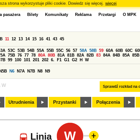
sza strona wykorzystuje pliki cookie. Dowiedz się więcej.
więcej
a pasażera
Bilety
Komunikaty
Reklama
Przetargi
O MPK
0B
11
12
13
14
15
16
41
43
45
53A
53C
53B
54B
55A
55B
55C
56
57
58A
58B
59
60A
60B
60C
60
75A
75B
76
77
78
80A
80B
81A
81B
82A
82B
83
84A
84B
85A
85B
97B
99
100
101
201
202
6.
F1
G1
G2
H
W
N5B
N6
N7A
N7B
N8
N9
a W
Sprawdź rozkład na d
Utrudnienia
Przystanki
Połączenia
W
Linia