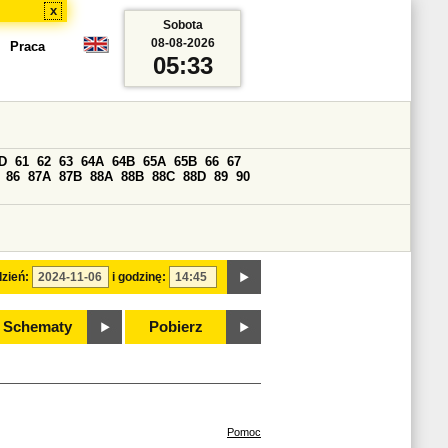
x
Sobota
08-08-2026
Praca
05:33
D
61
62
63
64A
64B
65A
65B
66
67
86
87A
87B
88A
88B
88C
88D
89
90
zień:
i godzinę:
Schematy
Pobierz
Pomoc