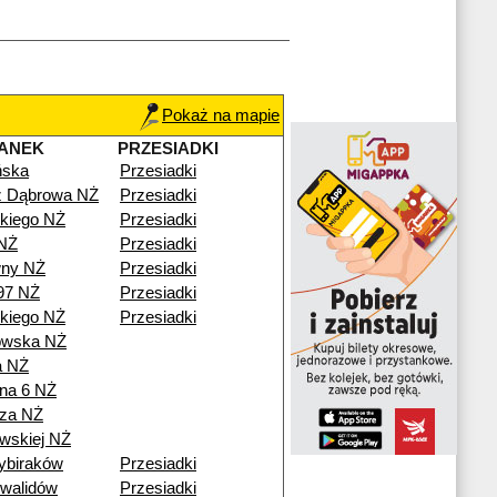
Pokaż na mapie
ANEK
PRZESIADKI
ńska
Przesiadki
ź Dąbrowa NŻ
Przesiadki
kiego NŻ
Przesiadki
NŻ
Przesiadki
ny NŻ
Przesiadki
97 NŻ
Przesiadki
kiego NŻ
Przesiadki
owska NŻ
a NŻ
na 6 NŻ
za NŻ
wskiej NŻ
ybiraków
Przesiadki
nwalidów
Przesiadki