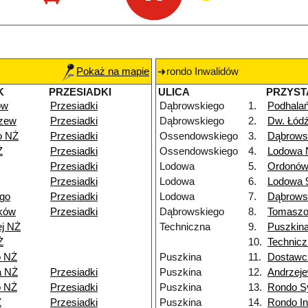
Pokaż na mapie
rondo Inwalidów
K
PRZESIADKI
ULICA
PRZYST
ów
Przesiadki
Dąbrowskiego
1.
Podhala
dzew
Przesiadki
Dąbrowskiego
2.
Dw. Łód
o NŻ
Przesiadki
Ossendowskiego
3.
Dąbrows
Ż
Przesiadki
Ossendowskiego
4.
Lodowa 
Przesiadki
Lodowa
5.
Ordonów
Przesiadki
Lodowa
6.
Lodowa 
go
Przesiadki
Lodowa
7.
Dąbrows
ków
Przesiadki
Dąbrowskiego
8.
Tomasz
ej NŻ
Techniczna
9.
Puszkin
Ż
10.
Technicz
o NŻ
Puszkina
11.
Dostawc
a NŻ
Przesiadki
Puszkina
12.
Andrzeje
o NŻ
Przesiadki
Puszkina
13.
Rondo S
Ż
Przesiadki
Puszkina
14.
Rondo I