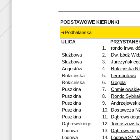
PODSTAWOWE KIERUNKI
Podhalańska
ULICA
PRZYSTANE
1.
rondo Inwalid
Służbowa
2.
Dw. Łódź Wi
Służbowa
3.
Jurczyńskieg
Augustów
4.
Rokicińska N
Rokicińska
5.
Lermontowa
Rokicińska
6.
Gogola
Puszkina
7.
Chmielowskie
Puszkina
8.
Rondo Sybira
Puszkina
9.
Andrzejewski
Puszkina
10.
Dostawcza N
Puszkina
11.
Dąbrowskieg
Dąbrowskiego
12.
Tomaszowsk
Lodowa
13.
Dąbrowskieg
Lodowa
14.
Lodowa 97 N