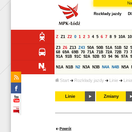
Na
Rozkłady jazdy
Dl
Z
Z1
Z2
0
1
2
3
4
5
6
7
8
9
10A
1
Z3
Z6
Z13
Z43
50A
50B
51A
51B
52
68
69A
69B
70
71A
71B
72A
72B
73
91A
91B
91C
92A
92B
93
94
96
97A
N1A
N1B
N2
N3A
N3B
N4A
N4B
N5A
Start
Rozkłady jazdy
Linie
Lini
Linie
Zmiany
Powrót