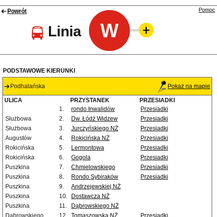
Pomoc
Powrót
W
Linia
PODSTAWOWE KIERUNKI
Podhalańska
Pokaż na mapie
ULICA
PRZYSTANEK
PRZESIADKI
1.
rondo Inwalidów
Przesiadki
Służbowa
2.
Dw. Łódź Widzew
Przesiadki
Służbowa
3.
Jurczyńskiego NŻ
Przesiadki
Augustów
4.
Rokicińska NŻ
Przesiadki
Rokicińska
5.
Lermontowa
Przesiadki
Rokicińska
6.
Gogola
Przesiadki
Puszkina
7.
Chmielowskiego
Przesiadki
Puszkina
8.
Rondo Sybiraków
Przesiadki
Puszkina
9.
Andrzejewskiej NŻ
Puszkina
10.
Dostawcza NŻ
Puszkina
11.
Dąbrowskiego NŻ
Dąbrowskiego
12.
Tomaszowska NŻ
Przesiadki