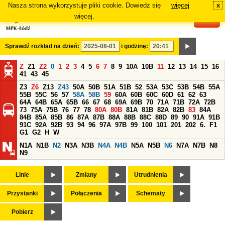
Nasza strona wykorzystuje pliki cookie. Dowiedz się
więcej
x
#
więcej.
Sprawdź rozkład na dzień:
i godzinę:
Z
Z1
Z2
0
1
2
3
4
5
6
7
8
9
10A
10B
11
12
13
14
15
16
41
43
45
Z3
Z6
Z13
Z43
50A
50B
51A
51B
52
53A
53C
53B
54B
55A
55B
55C
56
57
58A
58B
59
60A
60B
60C
60D
61
62
63
64A
64B
65A
65B
66
67
68
69A
69B
70
71A
71B
72A
72B
73
75A
75B
76
77
78
80A
80B
81A
81B
82A
82B
83
84A
84B
85A
85B
86
87A
87B
88A
88B
88C
88D
89
90
91A
91B
91C
92A
92B
93
94
96
97A
97B
99
100
101
201
202
6.
F1
G1
G2
H
W
N1A
N1B
N2
N3A
N3B
N4A
N4B
N5A
N5B
N6
N7A
N7B
N8
N9
Linie
Zmiany
Utrudnienia
Przystanki
Połączenia
Schematy
Pobierz