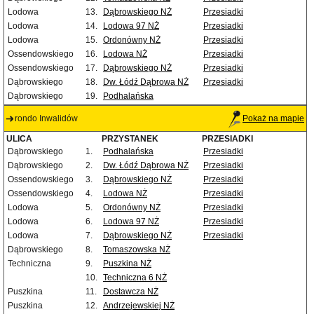
Lodowa
13.
Dąbrowskiego NŻ
Przesiadki
Lodowa
14.
Lodowa 97 NŻ
Przesiadki
Lodowa
15.
Ordonówny NŻ
Przesiadki
Ossendowskiego
16.
Lodowa NŻ
Przesiadki
Ossendowskiego
17.
Dąbrowskiego NŻ
Przesiadki
Dąbrowskiego
18.
Dw. Łódź Dąbrowa NŻ
Przesiadki
Dąbrowskiego
19.
Podhalańska
rondo Inwalidów
Pokaż na mapie
ULICA
PRZYSTANEK
PRZESIADKI
Dąbrowskiego
1.
Podhalańska
Przesiadki
Dąbrowskiego
2.
Dw. Łódź Dąbrowa NŻ
Przesiadki
Ossendowskiego
3.
Dąbrowskiego NŻ
Przesiadki
Ossendowskiego
4.
Lodowa NŻ
Przesiadki
Lodowa
5.
Ordonówny NŻ
Przesiadki
Lodowa
6.
Lodowa 97 NŻ
Przesiadki
Lodowa
7.
Dąbrowskiego NŻ
Przesiadki
Dąbrowskiego
8.
Tomaszowska NŻ
Techniczna
9.
Puszkina NŻ
10.
Techniczna 6 NŻ
Puszkina
11.
Dostawcza NŻ
Puszkina
12.
Andrzejewskiej NŻ