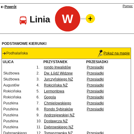
Pomoc
Powrót
W
Linia
PODSTAWOWE KIERUNKI
Podhalańska
Pokaż na mapie
ULICA
PRZYSTANEK
PRZESIADKI
1.
rondo Inwalidów
Przesiadki
Służbowa
2.
Dw. Łódź Widzew
Przesiadki
Służbowa
3.
Jurczyńskiego NŻ
Przesiadki
Augustów
4.
Rokicińska NŻ
Przesiadki
Rokicińska
5.
Lermontowa
Przesiadki
Rokicińska
6.
Gogola
Przesiadki
Puszkina
7.
Chmielowskiego
Przesiadki
Puszkina
8.
Rondo Sybiraków
Przesiadki
Puszkina
9.
Andrzejewskiej NŻ
Puszkina
10.
Dostawcza NŻ
Puszkina
11.
Dąbrowskiego NŻ
Dąbrowskiego
12.
Tomaszowska NŻ
Przesiadki