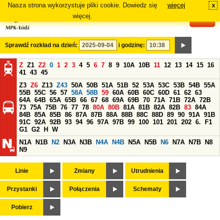
Nasza strona wykorzystuje pliki cookie. Dowiedz się
więcej
x
#
więcej.
Sprawdź rozkład na dzień:
i godzinę:
Z
Z1
Z2
0
1
2
3
4
5
6
7
8
9
10A
10B
11
12
13
14
15
16
41
43
45
Z3
Z6
Z13
Z43
50A
50B
51A
51B
52
53A
53C
53B
54B
55A
55B
55C
56
57
58A
58B
59
60A
60B
60C
60D
61
62
63
64A
64B
65A
65B
66
67
68
69A
69B
70
71A
71B
72A
72B
73
75A
75B
76
77
78
80A
80B
81A
81B
82A
82B
83
84A
84B
85A
85B
86
87A
87B
88A
88B
88C
88D
89
90
91A
91B
91C
92A
92B
93
94
96
97A
97B
99
100
101
201
202
6.
F1
G1
G2
H
W
N1A
N1B
N2
N3A
N3B
N4A
N4B
N5A
N5B
N6
N7A
N7B
N8
N9
Linie
Zmiany
Utrudnienia
Przystanki
Połączenia
Schematy
Pobierz