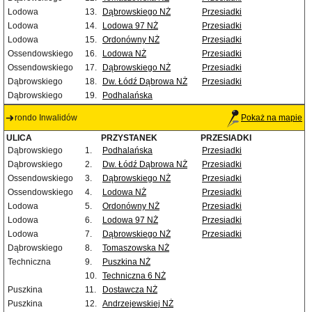
Lodowa
13.
Dąbrowskiego NŻ
Przesiadki
Lodowa
14.
Lodowa 97 NŻ
Przesiadki
Lodowa
15.
Ordonówny NŻ
Przesiadki
Ossendowskiego
16.
Lodowa NŻ
Przesiadki
Ossendowskiego
17.
Dąbrowskiego NŻ
Przesiadki
Dąbrowskiego
18.
Dw. Łódź Dąbrowa NŻ
Przesiadki
Dąbrowskiego
19.
Podhalańska
rondo Inwalidów
Pokaż na mapie
ULICA
PRZYSTANEK
PRZESIADKI
Dąbrowskiego
1.
Podhalańska
Przesiadki
Dąbrowskiego
2.
Dw. Łódź Dąbrowa NŻ
Przesiadki
Ossendowskiego
3.
Dąbrowskiego NŻ
Przesiadki
Ossendowskiego
4.
Lodowa NŻ
Przesiadki
Lodowa
5.
Ordonówny NŻ
Przesiadki
Lodowa
6.
Lodowa 97 NŻ
Przesiadki
Lodowa
7.
Dąbrowskiego NŻ
Przesiadki
Dąbrowskiego
8.
Tomaszowska NŻ
Techniczna
9.
Puszkina NŻ
10.
Techniczna 6 NŻ
Puszkina
11.
Dostawcza NŻ
Puszkina
12.
Andrzejewskiej NŻ