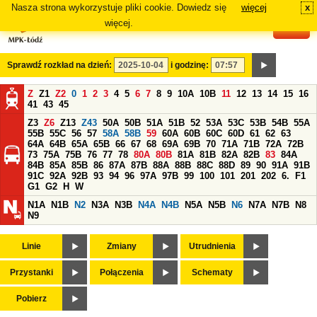
Nasza strona wykorzystuje pliki cookie. Dowiedz się
więcej
x
#
więcej.
Sprawdź rozkład na dzień:
i godzinę:
Z
Z1
Z2
0
1
2
3
4
5
6
7
8
9
10A
10B
11
12
13
14
15
16
41
43
45
Z3
Z6
Z13
Z43
50A
50B
51A
51B
52
53A
53C
53B
54B
55A
55B
55C
56
57
58A
58B
59
60A
60B
60C
60D
61
62
63
64A
64B
65A
65B
66
67
68
69A
69B
70
71A
71B
72A
72B
73
75A
75B
76
77
78
80A
80B
81A
81B
82A
82B
83
84A
84B
85A
85B
86
87A
87B
88A
88B
88C
88D
89
90
91A
91B
91C
92A
92B
93
94
96
97A
97B
99
100
101
201
202
6.
F1
G1
G2
H
W
N1A
N1B
N2
N3A
N3B
N4A
N4B
N5A
N5B
N6
N7A
N7B
N8
N9
Linie
Zmiany
Utrudnienia
Przystanki
Połączenia
Schematy
Pobierz