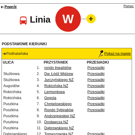
Pomoc
Powrót
W
Linia
PODSTAWOWE KIERUNKI
Podhalańska
Pokaż na mapie
ULICA
PRZYSTANEK
PRZESIADKI
1.
rondo Inwalidów
Przesiadki
Służbowa
2.
Dw. Łódź Widzew
Przesiadki
Służbowa
3.
Jurczyńskiego NŻ
Przesiadki
Augustów
4.
Rokicińska NŻ
Przesiadki
Rokicińska
5.
Lermontowa
Przesiadki
Rokicińska
6.
Gogola
Przesiadki
Puszkina
7.
Chmielowskiego
Przesiadki
Puszkina
8.
Rondo Sybiraków
Przesiadki
Puszkina
9.
Andrzejewskiej NŻ
Puszkina
10.
Dostawcza NŻ
Puszkina
11.
Dąbrowskiego NŻ
Dąbrowskiego
12.
Tomaszowska NŻ
Przesiadki