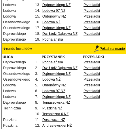
Lodowa
13.
Dąbrowskiego NŻ
Przesiadki
Lodowa
14.
Lodowa 97 NŻ
Przesiadki
Lodowa
15.
Ordonówny NŻ
Przesiadki
Ossendowskiego
16.
Lodowa NŻ
Przesiadki
Ossendowskiego
17.
Dąbrowskiego NŻ
Przesiadki
Dąbrowskiego
18.
Dw. Łódź Dąbrowa NŻ
Przesiadki
Dąbrowskiego
19.
Podhalańska
rondo Inwalidów
Pokaż na mapie
ULICA
PRZYSTANEK
PRZESIADKI
Dąbrowskiego
1.
Podhalańska
Przesiadki
Dąbrowskiego
2.
Dw. Łódź Dąbrowa NŻ
Przesiadki
Ossendowskiego
3.
Dąbrowskiego NŻ
Przesiadki
Ossendowskiego
4.
Lodowa NŻ
Przesiadki
Lodowa
5.
Ordonówny NŻ
Przesiadki
Lodowa
6.
Lodowa 97 NŻ
Przesiadki
Lodowa
7.
Dąbrowskiego NŻ
Przesiadki
Dąbrowskiego
8.
Tomaszowska NŻ
Techniczna
9.
Puszkina NŻ
10.
Techniczna 6 NŻ
Puszkina
11.
Dostawcza NŻ
Puszkina
12.
Andrzejewskiej NŻ