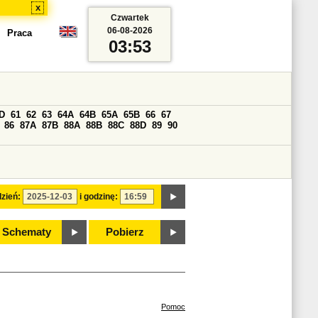
x
Czwartek
06-08-2026
Praca
03:53
D
61
62
63
64A
64B
65A
65B
66
67
86
87A
87B
88A
88B
88C
88D
89
90
zień:
i godzinę:
Schematy
Pobierz
Pomoc