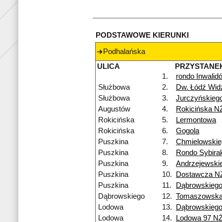
PODSTAWOWE KIERUNKI
Podhalańska
ULICA
PRZYSTANE
1.
rondo Inwalid
Służbowa
2.
Dw. Łódź Wi
Służbowa
3.
Jurczyńskieg
Augustów
4.
Rokicińska N
Rokicińska
5.
Lermontowa
Rokicińska
6.
Gogola
Puszkina
7.
Chmielowskie
Puszkina
8.
Rondo Sybira
Puszkina
9.
Andrzejewski
Puszkina
10.
Dostawcza N
Puszkina
11.
Dąbrowskieg
Dąbrowskiego
12.
Tomaszowsk
Lodowa
13.
Dąbrowskieg
Lodowa
14.
Lodowa 97 N