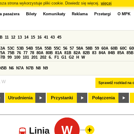
sza strona wykorzystuje pliki cookie. Dowiedz się więcej.
więcej
a pasażera
Bilety
Komunikaty
Reklama
Przetargi
O MPK
0B
11
12
13
14
15
16
41
43
45
53A
53C
53B
54B
55A
55B
55C
56
57
58A
58B
59
60A
60B
60C
60
75A
75B
76
77
78
80A
80B
81A
81B
82A
82B
83
84A
84B
85A
85B
97B
99
100
101
201
202
6.
F1
G1
G2
H
W
N5B
N6
N7A
N7B
N8
N9
a W
Sprawdź rozkład na d
Utrudnienia
Przystanki
Połączenia
W
Linia