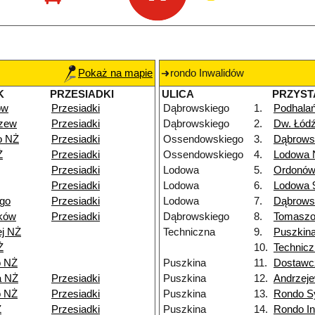
Pokaż na mapie
rondo Inwalidów
K
PRZESIADKI
ULICA
PRZYST
ów
Przesiadki
Dąbrowskiego
1.
Podhala
dzew
Przesiadki
Dąbrowskiego
2.
Dw. Łód
o NŻ
Przesiadki
Ossendowskiego
3.
Dąbrows
Ż
Przesiadki
Ossendowskiego
4.
Lodowa 
Przesiadki
Lodowa
5.
Ordonów
Przesiadki
Lodowa
6.
Lodowa 
go
Przesiadki
Lodowa
7.
Dąbrows
ków
Przesiadki
Dąbrowskiego
8.
Tomasz
ej NŻ
Techniczna
9.
Puszkin
Ż
10.
Technicz
o NŻ
Puszkina
11.
Dostawc
a NŻ
Przesiadki
Puszkina
12.
Andrzeje
o NŻ
Przesiadki
Puszkina
13.
Rondo S
Ż
Przesiadki
Puszkina
14.
Rondo I