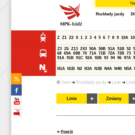
Na
Rozkłady jazdy
Dl
Z
Z1
Z2
0
1
2
3
4
5
6
7
8
9
10A
1
Z3
Z6
Z13
Z43
50A
50B
51A
51B
52
68
69A
69B
70
71A
71B
72A
72B
73
91A
91B
91C
92A
92B
93
94
96
97A
N1A
N1B
N2
N3A
N3B
N4A
N4B
N5A
Start
Rozkłady jazdy
Linie
Lini
Linie
Zmiany
Powrót