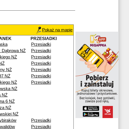
Pokaż na mapie
ANEK
PRZESIADKI
ńska
Przesiadki
ź Dąbrowa NŻ
Przesiadki
kiego NŻ
Przesiadki
NŻ
Przesiadki
ny NŻ
Przesiadki
97 NŻ
Przesiadki
kiego NŻ
Przesiadki
owska NŻ
a NŻ
na 6 NŻ
za NŻ
wskiej NŻ
ybiraków
Przesiadki
nwalidów
Przesiadki