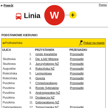
Pomoc
Powrót
W
Linia
PODSTAWOWE KIERUNKI
Podhalańska
Pokaż na mapie
ULICA
PRZYSTANEK
PRZESIADKI
1.
rondo Inwalidów
Przesiadki
Służbowa
2.
Dw. Łódź Widzew
Przesiadki
Służbowa
3.
Jurczyńskiego NŻ
Przesiadki
Augustów
4.
Rokicińska NŻ
Przesiadki
Rokicińska
5.
Lermontowa
Przesiadki
Rokicińska
6.
Gogola
Przesiadki
Puszkina
7.
Chmielowskiego
Przesiadki
Puszkina
8.
Rondo Sybiraków
Przesiadki
Puszkina
9.
Andrzejewskiej NŻ
Puszkina
10.
Dostawcza NŻ
Puszkina
11.
Dąbrowskiego NŻ
Dąbrowskiego
12.
Tomaszowska NŻ
Przesiadki