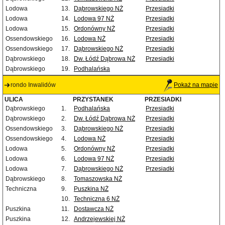
Lodowa
13.
Dąbrowskiego NŻ
Przesiadki
Lodowa
14.
Lodowa 97 NŻ
Przesiadki
Lodowa
15.
Ordonówny NŻ
Przesiadki
Ossendowskiego
16.
Lodowa NŻ
Przesiadki
Ossendowskiego
17.
Dąbrowskiego NŻ
Przesiadki
Dąbrowskiego
18.
Dw. Łódź Dąbrowa NŻ
Przesiadki
Dąbrowskiego
19.
Podhalańska
rondo Inwalidów
Pokaż na mapie
ULICA
PRZYSTANEK
PRZESIADKI
Dąbrowskiego
1.
Podhalańska
Przesiadki
Dąbrowskiego
2.
Dw. Łódź Dąbrowa NŻ
Przesiadki
Ossendowskiego
3.
Dąbrowskiego NŻ
Przesiadki
Ossendowskiego
4.
Lodowa NŻ
Przesiadki
Lodowa
5.
Ordonówny NŻ
Przesiadki
Lodowa
6.
Lodowa 97 NŻ
Przesiadki
Lodowa
7.
Dąbrowskiego NŻ
Przesiadki
Dąbrowskiego
8.
Tomaszowska NŻ
Techniczna
9.
Puszkina NŻ
10.
Techniczna 6 NŻ
Puszkina
11.
Dostawcza NŻ
Puszkina
12.
Andrzejewskiej NŻ