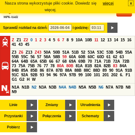
Nasza strona wykorzystuje pliki cookie. Dowiedz się
więcej
x
#
więcej.
Sprawdź rozkład na dzień:
i godzinę:
Z
Z1
Z2
0
1
2
3
4
5
6
7
8
9
10A
10B
11
12
13
14
15
16
41
43
45
Z3
Z6
Z13
Z43
50A
50B
51A
51B
52
53A
53C
53B
54B
55A
55B
55C
56
57
58A
58B
59
60A
60B
60C
60D
61
62
63
64A
64B
65A
65B
66
67
68
69A
69B
70
71A
71B
72A
72B
73
75A
75B
76
77
78
80A
80B
81A
81B
82A
82B
83
84A
84B
85A
85B
86
87A
87B
88A
88B
88C
88D
89
90
91A
91B
91C
92A
92B
93
94
96
97A
97B
99
100
101
201
202
6.
F1
G1
G2
H
W
N1A
N1B
N2
N3A
N3B
N4A
N4B
N5A
N5B
N6
N7A
N7B
N8
N9
Linie
Zmiany
Utrudnienia
Przystanki
Połączenia
Schematy
Pobierz