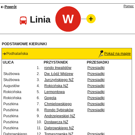
Pomoc
Powrót
W
Linia
PODSTAWOWE KIERUNKI
Podhalańska
Pokaż na mapie
ULICA
PRZYSTANEK
PRZESIADKI
1.
rondo Inwalidów
Przesiadki
Służbowa
2.
Dw. Łódź Widzew
Przesiadki
Służbowa
3.
Jurczyńskiego NŻ
Przesiadki
Augustów
4.
Rokicińska NŻ
Przesiadki
Rokicińska
5.
Lermontowa
Przesiadki
Rokicińska
6.
Gogola
Przesiadki
Puszkina
7.
Chmielowskiego
Przesiadki
Puszkina
8.
Rondo Sybiraków
Przesiadki
Puszkina
9.
Andrzejewskiej NŻ
Puszkina
10.
Dostawcza NŻ
Puszkina
11.
Dąbrowskiego NŻ
Dąbrowskiego
12.
Tomaszowska NŻ
Przesiadki