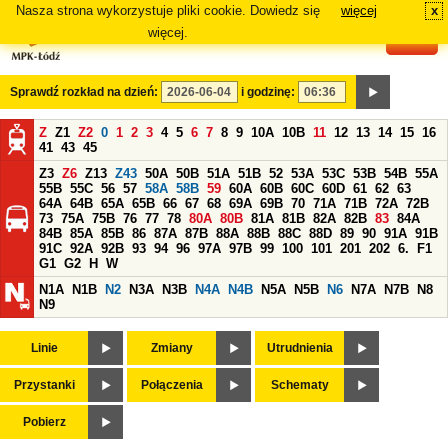
Nasza strona wykorzystuje pliki cookie. Dowiedz się
więcej
x
#
więcej.
Sprawdź rozkład na dzień:
i godzinę:
Z
Z1
Z2
0
1
2
3
4
5
6
7
8
9
10A
10B
11
12
13
14
15
16
41
43
45
Z3
Z6
Z13
Z43
50A
50B
51A
51B
52
53A
53C
53B
54B
55A
55B
55C
56
57
58A
58B
59
60A
60B
60C
60D
61
62
63
64A
64B
65A
65B
66
67
68
69A
69B
70
71A
71B
72A
72B
73
75A
75B
76
77
78
80A
80B
81A
81B
82A
82B
83
84A
84B
85A
85B
86
87A
87B
88A
88B
88C
88D
89
90
91A
91B
91C
92A
92B
93
94
96
97A
97B
99
100
101
201
202
6.
F1
G1
G2
H
W
N1A
N1B
N2
N3A
N3B
N4A
N4B
N5A
N5B
N6
N7A
N7B
N8
N9
Linie
Zmiany
Utrudnienia
Przystanki
Połączenia
Schematy
Pobierz