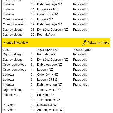
Lodowa
13.
Dąbrowskiego NŻ
Przesiadki
Lodowa
14.
Lodowa 97 NŻ
Przesiadki
Lodowa
15.
Ordonówny NŻ
Przesiadki
Ossendowskiego
16.
Lodowa NŻ
Przesiadki
Ossendowskiego
17.
Dąbrowskiego NŻ
Przesiadki
Dąbrowskiego
18.
Dw. Łódź Dąbrowa NŻ
Przesiadki
Dąbrowskiego
19.
Podhalańska
rondo Inwalidów
Pokaż na mapie
ULICA
PRZYSTANEK
PRZESIADKI
Dąbrowskiego
1.
Podhalańska
Przesiadki
Dąbrowskiego
2.
Dw. Łódź Dąbrowa NŻ
Przesiadki
Ossendowskiego
3.
Dąbrowskiego NŻ
Przesiadki
Ossendowskiego
4.
Lodowa NŻ
Przesiadki
Lodowa
5.
Ordonówny NŻ
Przesiadki
Lodowa
6.
Lodowa 97 NŻ
Przesiadki
Lodowa
7.
Dąbrowskiego NŻ
Przesiadki
Dąbrowskiego
8.
Tomaszowska NŻ
Techniczna
9.
Puszkina NŻ
10.
Techniczna 6 NŻ
Puszkina
11.
Dostawcza NŻ
Puszkina
12.
Andrzejewskiej NŻ