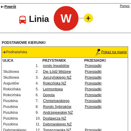
Pomoc
Powrót
W
Linia
PODSTAWOWE KIERUNKI
Podhalańska
Pokaż na mapie
ULICA
PRZYSTANEK
PRZESIADKI
1.
rondo Inwalidów
Przesiadki
Służbowa
2.
Dw. Łódź Widzew
Przesiadki
Służbowa
3.
Jurczyńskiego NŻ
Przesiadki
Augustów
4.
Rokicińska NŻ
Przesiadki
Rokicińska
5.
Lermontowa
Przesiadki
Rokicińska
6.
Gogola
Przesiadki
Puszkina
7.
Chmielowskiego
Przesiadki
Puszkina
8.
Rondo Sybiraków
Przesiadki
Puszkina
9.
Andrzejewskiej NŻ
Puszkina
10.
Dostawcza NŻ
Puszkina
11.
Dąbrowskiego NŻ
Dąbrowskiego
12.
Tomaszowska NŻ
Przesiadki