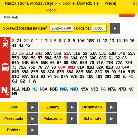
Nasza strona wykorzystuje pliki cookie. Dowiedz się
więcej
x
#
więcej.
Sprawdź rozkład na dzień:
i godzinę:
Z
Z1
Z2
0
1
2
3
4
5
6
7
8
9
10A
10B
11
12
13
14
15
16
41
43
45
Z3
Z6
Z13
Z43
50A
50B
51A
51B
52
53A
53C
53B
54B
55A
55B
55C
56
57
58A
58B
59
60A
60B
60C
60D
61
62
63
64A
64B
65A
65B
66
67
68
69A
69B
70
71A
71B
72A
72B
73
75A
75B
76
77
78
80A
80B
81A
81B
82A
82B
83
84A
84B
85A
85B
86
87A
87B
88A
88B
88C
88D
89
90
91A
91B
91C
92A
92B
93
94
96
97A
97B
99
100
101
201
202
6.
F1
G1
G2
H
W
N1A
N1B
N2
N3A
N3B
N4A
N4B
N5A
N5B
N6
N7A
N7B
N8
N9
Linie
Zmiany
Utrudnienia
Przystanki
Połączenia
Schematy
Pobierz