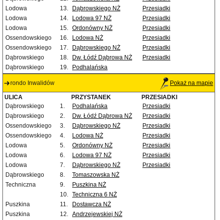
Lodowa
13.
Dąbrowskiego NŻ
Przesiadki
Lodowa
14.
Lodowa 97 NŻ
Przesiadki
Lodowa
15.
Ordonówny NŻ
Przesiadki
Ossendowskiego
16.
Lodowa NŻ
Przesiadki
Ossendowskiego
17.
Dąbrowskiego NŻ
Przesiadki
Dąbrowskiego
18.
Dw. Łódź Dąbrowa NŻ
Przesiadki
Dąbrowskiego
19.
Podhalańska
rondo Inwalidów
Pokaż na mapie
ULICA
PRZYSTANEK
PRZESIADKI
Dąbrowskiego
1.
Podhalańska
Przesiadki
Dąbrowskiego
2.
Dw. Łódź Dąbrowa NŻ
Przesiadki
Ossendowskiego
3.
Dąbrowskiego NŻ
Przesiadki
Ossendowskiego
4.
Lodowa NŻ
Przesiadki
Lodowa
5.
Ordonówny NŻ
Przesiadki
Lodowa
6.
Lodowa 97 NŻ
Przesiadki
Lodowa
7.
Dąbrowskiego NŻ
Przesiadki
Dąbrowskiego
8.
Tomaszowska NŻ
Techniczna
9.
Puszkina NŻ
10.
Techniczna 6 NŻ
Puszkina
11.
Dostawcza NŻ
Puszkina
12.
Andrzejewskiej NŻ