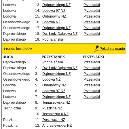
Lodowa
13.
Dąbrowskiego NŻ
Przesiadki
Lodowa
14.
Lodowa 97 NŻ
Przesiadki
Lodowa
15.
Ordonówny NŻ
Przesiadki
Ossendowskiego
16.
Lodowa NŻ
Przesiadki
Ossendowskiego
17.
Dąbrowskiego NŻ
Przesiadki
Dąbrowskiego
18.
Dw. Łódź Dąbrowa NŻ
Przesiadki
Dąbrowskiego
19.
Podhalańska
rondo Inwalidów
Pokaż na mapie
ULICA
PRZYSTANEK
PRZESIADKI
Dąbrowskiego
1.
Podhalańska
Przesiadki
Dąbrowskiego
2.
Dw. Łódź Dąbrowa NŻ
Przesiadki
Ossendowskiego
3.
Dąbrowskiego NŻ
Przesiadki
Ossendowskiego
4.
Lodowa NŻ
Przesiadki
Lodowa
5.
Ordonówny NŻ
Przesiadki
Lodowa
6.
Lodowa 97 NŻ
Przesiadki
Lodowa
7.
Dąbrowskiego NŻ
Przesiadki
Dąbrowskiego
8.
Tomaszowska NŻ
Techniczna
9.
Puszkina NŻ
10.
Techniczna 6 NŻ
Puszkina
11.
Dostawcza NŻ
Puszkina
12.
Andrzejewskiej NŻ