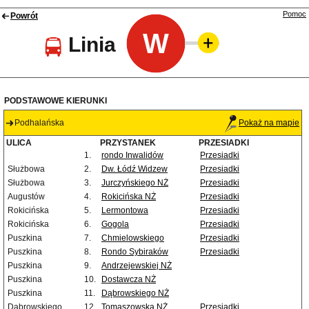
Pomoc
Powrót
W
Linia
PODSTAWOWE KIERUNKI
Podhalańska
Pokaż na mapie
ULICA
PRZYSTANEK
PRZESIADKI
1.
rondo Inwalidów
Przesiadki
Służbowa
2.
Dw. Łódź Widzew
Przesiadki
Służbowa
3.
Jurczyńskiego NŻ
Przesiadki
Augustów
4.
Rokicińska NŻ
Przesiadki
Rokicińska
5.
Lermontowa
Przesiadki
Rokicińska
6.
Gogola
Przesiadki
Puszkina
7.
Chmielowskiego
Przesiadki
Puszkina
8.
Rondo Sybiraków
Przesiadki
Puszkina
9.
Andrzejewskiej NŻ
Puszkina
10.
Dostawcza NŻ
Puszkina
11.
Dąbrowskiego NŻ
Dąbrowskiego
12.
Tomaszowska NŻ
Przesiadki