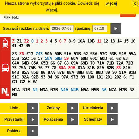
Nasza strona wykorzystuje pliki cookie. Dowiedz się
więcej
x
#
więcej.
Sprawdź rozkład na dzień:
i godzinę:
Z
Z1
Z2
0
1
2
3
4
5
6
7
8
9
10A
10B
11
12
13
14
15
16
41
43
45
Z3
Z6
Z13
Z43
50A
50B
51A
51B
52
53A
53C
53B
54B
55A
55B
55C
56
57
58A
58B
59
60A
60B
60C
60D
61
62
63
64A
64B
65A
65B
66
67
68
69A
69B
70
71A
71B
72A
72B
73
75A
75B
76
77
78
80A
80B
81A
81B
82A
82B
83
84A
84B
85A
85B
86
87A
87B
88A
88B
88C
88D
89
90
91A
91B
91C
92A
92B
93
94
96
97A
97B
99
100
101
201
202
6.
F1
G1
G2
H
W
N1A
N1B
N2
N3A
N3B
N4A
N4B
N5A
N5B
N6
N7A
N7B
N8
N9
Linie
Zmiany
Utrudnienia
Przystanki
Połączenia
Schematy
Pobierz