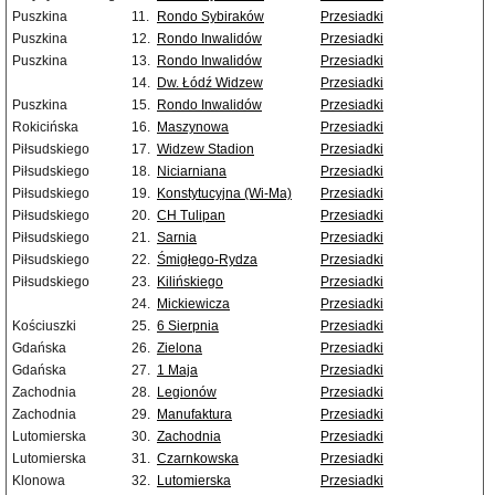
Puszkina
11.
Rondo Sybiraków
Przesiadki
Puszkina
12.
Rondo Inwalidów
Przesiadki
Puszkina
13.
Rondo Inwalidów
Przesiadki
14.
Dw. Łódź Widzew
Przesiadki
Puszkina
15.
Rondo Inwalidów
Przesiadki
Rokicińska
16.
Maszynowa
Przesiadki
Piłsudskiego
17.
Widzew Stadion
Przesiadki
Piłsudskiego
18.
Niciarniana
Przesiadki
Piłsudskiego
19.
Konstytucyjna (Wi-Ma)
Przesiadki
Piłsudskiego
20.
CH Tulipan
Przesiadki
Piłsudskiego
21.
Sarnia
Przesiadki
Piłsudskiego
22.
Śmigłego-Rydza
Przesiadki
Piłsudskiego
23.
Kilińskiego
Przesiadki
24.
Mickiewicza
Przesiadki
Kościuszki
25.
6 Sierpnia
Przesiadki
Gdańska
26.
Zielona
Przesiadki
Gdańska
27.
1 Maja
Przesiadki
Zachodnia
28.
Legionów
Przesiadki
Zachodnia
29.
Manufaktura
Przesiadki
Lutomierska
30.
Zachodnia
Przesiadki
Lutomierska
31.
Czarnkowska
Przesiadki
Klonowa
32.
Lutomierska
Przesiadki