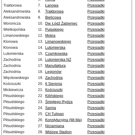
Traktorowa
7.
Łanowa
Przesiadki
Aleksandrowska
8.
Traktorowa
Przesiadki
Aleksandrowska
9.
Bielicowa
Przesiadki
Woronicza
10.
Dw. Łódź Żabieniec
Przesiadki
Wielkopolska
11.
Pułaskiego
Przesiadki
Limanowskiego
12.
Mokra
Przesiadki
Klonowa
13.
Limanowskiego
Przesiadki
Klonowa
14.
Lutomierska
Przesiadki
Lutomierska
15.
Czarnkowska
Przesiadki
Zachodnia
16.
Lutomierska NŻ
Przesiadki
Zachodnia
17.
Manufaktura
Przesiadki
Zachodnia
18.
Legionów
Przesiadki
Więckowskiego
19.
Zachodnia
Przesiadki
Kościuszki
20.
6 Sierpnia
Przesiadki
Mickiewicza
21.
Kościuszki
Przesiadki
Piłsudskiego
22.
Kilińskiego
Przesiadki
Piłsudskiego
23.
Śmigłego-Rydza
Przesiadki
Piłsudskiego
24.
Sarnia
Przesiadki
Piłsudskiego
25.
CH Tulipan
Przesiadki
Piłsudskiego
26.
Konstytucyjna (Wi-Ma)
Przesiadki
Piłsudskiego
27.
Niciarniana
Przesiadki
Piłsudskiego
28.
Widzew Stadion
Przesiadki