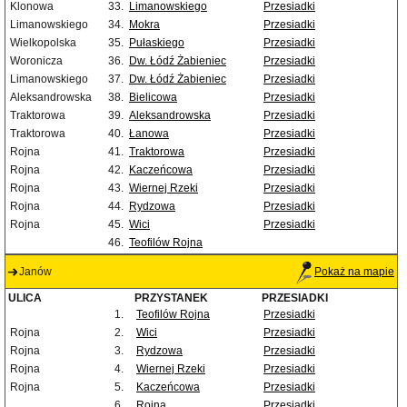
Klonowa
33.
Limanowskiego
Przesiadki
Limanowskiego
34.
Mokra
Przesiadki
Wielkopolska
35.
Pułaskiego
Przesiadki
Woronicza
36.
Dw. Łódź Żabieniec
Przesiadki
Limanowskiego
37.
Dw. Łódź Żabieniec
Przesiadki
Aleksandrowska
38.
Bielicowa
Przesiadki
Traktorowa
39.
Aleksandrowska
Przesiadki
Traktorowa
40.
Łanowa
Przesiadki
Rojna
41.
Traktorowa
Przesiadki
Rojna
42.
Kaczeńcowa
Przesiadki
Rojna
43.
Wiernej Rzeki
Przesiadki
Rojna
44.
Rydzowa
Przesiadki
Rojna
45.
Wici
Przesiadki
46.
Teofilów Rojna
Janów
Pokaż na mapie
ULICA
PRZYSTANEK
PRZESIADKI
1.
Teofilów Rojna
Przesiadki
Rojna
2.
Wici
Przesiadki
Rojna
3.
Rydzowa
Przesiadki
Rojna
4.
Wiernej Rzeki
Przesiadki
Rojna
5.
Kaczeńcowa
Przesiadki
6.
Rojna
Przesiadki