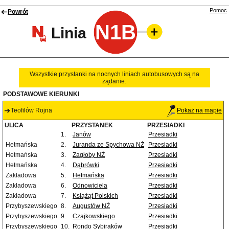
Pomoc
Powrót
N1B
Linia
Wszystkie przystanki na nocnych liniach autobusowych są na
żądanie.
PODSTAWOWE KIERUNKI
Teofilów Rojna
Pokaż na mapie
ULICA
PRZYSTANEK
PRZESIADKI
1.
Janów
Przesiadki
Hetmańska
2.
Juranda ze Spychowa NŻ
Przesiadki
Hetmańska
3.
Zagłoby NŻ
Przesiadki
Hetmańska
4.
Dąbrówki
Przesiadki
Zakładowa
5.
Hetmańska
Przesiadki
Zakładowa
6.
Odnowiciela
Przesiadki
Zakładowa
7.
Książąt Polskich
Przesiadki
Przybyszewskiego
8.
Augustów NŻ
Przesiadki
Przybyszewskiego
9.
Czajkowskiego
Przesiadki
Przybyszewskiego
10.
Rondo Sybiraków
Przesiadki