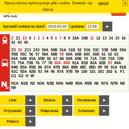
Nasza strona wykorzystuje pliki cookie. Dowiedz się
więcej
x
#
więcej.
Sprawdź rozkład na dzień:
i godzinę:
Z
Z1
Z2
0
1
2
3
4
5
6
7
8
9
10A
10B
11
12
13
14
15
16
41
43
45
Z3
Z6
Z13
Z43
50A
50B
51A
51B
52
53A
53C
53B
54B
55A
55B
55C
56
57
58A
58B
59
60A
60B
60C
60D
61
62
63
64A
64B
65A
65B
66
67
68
69A
69B
70
71A
71B
72A
72B
73
75A
75B
76
77
78
80A
80B
81A
81B
82A
82B
83
84A
84B
85A
85B
86
87A
87B
88A
88B
88C
88D
89
90
91A
91B
91C
92A
92B
93
94
96
97A
97B
99
100
101
201
202
6.
F1
G1
G2
H
W
N1A
N1B
N2
N3A
N3B
N4A
N4B
N5A
N5B
N6
N7A
N7B
N8
N9
Linie
Zmiany
Utrudnienia
Przystanki
Połączenia
Schematy
Pobierz