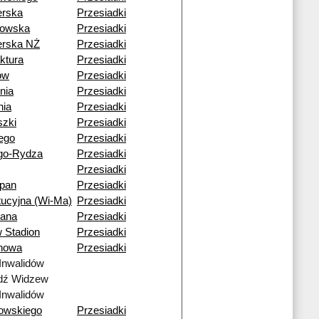
erska
Przesiadki
kowska
Przesiadki
erska NŻ
Przesiadki
ktura
Przesiadki
ów
Przesiadki
nia
Przesiadki
nia
Przesiadki
szki
Przesiadki
iego
Przesiadki
go-Rydza
Przesiadki
Przesiadki
ipan
Przesiadki
tucyjna (Wi-Ma)
Przesiadki
iana
Przesiadki
 Stadion
Przesiadki
nowa
Przesiadki
Inwalidów
dź Widzew
Inwalidów
owskiego
Przesiadki