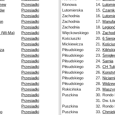
dzew
Przesiadki
Klonowa
14.
Lutomi
dów
Przesiadki
Lutomierska
15.
Czarn
Przesiadki
Zachodnia
16.
Lutomi
on
Przesiadki
Zachodnia
17.
Manufa
Przesiadki
Zachodnia
18.
Legion
 (Wi-Ma)
Przesiadki
Więckowskiego
19.
Zachod
Przesiadki
Kościuszki
20.
6 Sierp
Przesiadki
Mickiewicza
21.
Kościu
dza
Przesiadki
Piłsudskiego
22.
Kilińsk
Przesiadki
Piłsudskiego
23.
Śmigłe
Przesiadki
Piłsudskiego
24.
Sarnia
Przesiadki
Piłsudskiego
25.
CH Tul
Przesiadki
Piłsudskiego
26.
Konsty
Przesiadki
Piłsudskiego
27.
Niciarn
Przesiadki
Piłsudskiego
28.
Widzew
Przesiadki
Rokicińska
29.
Maszy
Przesiadki
Puszkina
30.
Rondo 
Przesiadki
31.
Dw. Łó
Przesiadki
Puszkina
32.
Rondo 
go
Przesiadki
Puszkina
33.
Chmiel