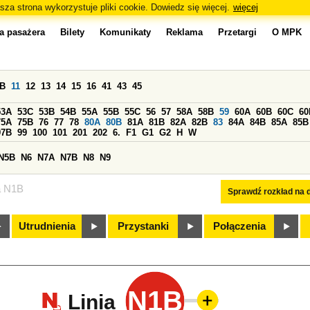
sza strona wykorzystuje pliki cookie. Dowiedz się więcej.
więcej
a pasażera
Bilety
Komunikaty
Reklama
Przetargi
O MPK
0B
11
12
13
14
15
16
41
43
45
53A
53C
53B
54B
55A
55B
55C
56
57
58A
58B
59
60A
60B
60C
60
75A
75B
76
77
78
80A
80B
81A
81B
82A
82B
83
84A
84B
85A
85B
97B
99
100
101
201
202
6.
F1
G1
G2
H
W
N5B
N6
N7A
N7B
N8
N9
a N1B
Sprawdź rozkład na d
Utrudnienia
Przystanki
Połączenia
N1B
Linia