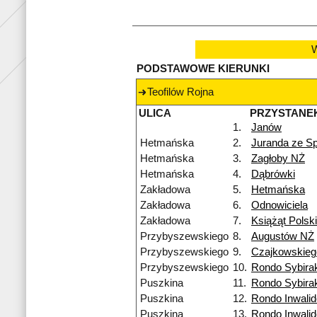
W
PODSTAWOWE KIERUNKI
Teofilów Rojna
ULICA
PRZYSTANE
1.
Janów
Hetmańska
2.
Juranda ze S
Hetmańska
3.
Zagłoby NŻ
Hetmańska
4.
Dąbrówki
Zakładowa
5.
Hetmańska
Zakładowa
6.
Odnowiciela
Zakładowa
7.
Książąt Polsk
Przybyszewskiego
8.
Augustów NŻ
Przybyszewskiego
9.
Czajkowskieg
Przybyszewskiego
10.
Rondo Sybira
Puszkina
11.
Rondo Sybira
Puszkina
12.
Rondo Inwali
Puszkina
13.
Rondo Inwali