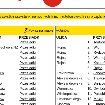
szystkie przystanki na nocnych liniach autobusowych są na żądani
Pokaż na mapie
Janów
K
PRZESIADKI
ULICA
PRZYS
Przesiadki
1.
Teofiló
pychowa NŻ
Przesiadki
Rojna
2.
Wici
Przesiadki
Rojna
3.
Rydzo
Przesiadki
Rojna
4.
Wiernej
Przesiadki
Rojna
5.
Kacze
Przesiadki
6.
Rojna
ich
Przesiadki
Traktorowa
7.
Łanow
Przesiadki
Aleksandrowska
8.
Trakto
o
Przesiadki
Aleksandrowska
9.
Bielico
ków
Przesiadki
Woronicza
10.
Dw. Łó
ków
Przesiadki
Wielkopolska
11.
Pułask
dów
Przesiadki
Limanowskiego
12.
Mokra
dów
Przesiadki
Klonowa
13.
Limano