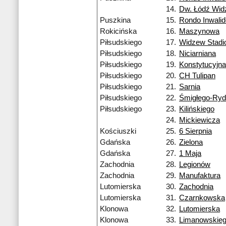
14.
Dw. Łódź Wi
Puszkina
15.
Rondo Inwali
Rokicińska
16.
Maszynowa
Piłsudskiego
17.
Widzew Stadi
Piłsudskiego
18.
Niciarniana
Piłsudskiego
19.
Konstytucyjna
Piłsudskiego
20.
CH Tulipan
Piłsudskiego
21.
Sarnia
Piłsudskiego
22.
Śmigłego-Ry
Piłsudskiego
23.
Kilińskiego
24.
Mickiewicza
Kościuszki
25.
6 Sierpnia
Gdańska
26.
Zielona
Gdańska
27.
1 Maja
Zachodnia
28.
Legionów
Zachodnia
29.
Manufaktura
Lutomierska
30.
Zachodnia
Lutomierska
31.
Czarnkowska
Klonowa
32.
Lutomierska
Klonowa
33.
Limanowskie