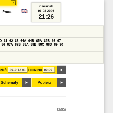
x
Czwartek
06-08-2026
Praca
21:26
D
61
62
63
64A
64B
65A
65B
66
67
86
87A
87B
88A
88B
88C
88D
89
90
zień:
i godzinę:
Schematy
Pobierz
Pomoc