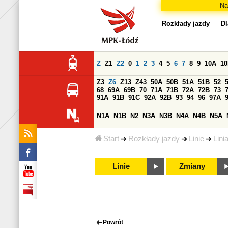
Na
Rozkłady jazdy
Dl
Z
Z1
Z2
0
1
2
3
4
5
6
7
8
9
10A
1
Z3
Z6
Z13
Z43
50A
50B
51A
51B
52
68
69A
69B
70
71A
71B
72A
72B
73
91A
91B
91C
92A
92B
93
94
96
97A
N1A
N1B
N2
N3A
N3B
N4A
N4B
N5A
Start
Rozkłady jazdy
Linie
Lini
Linie
Zmiany
Powrót