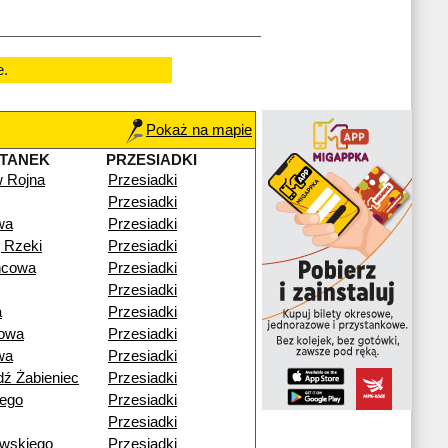
e.
Pokaż na mapie
TANEK
PRZESIADKI
w Rojna
Przesiadki
Przesiadki
wa
Przesiadki
 Rzeki
Przesiadki
ńcowa
Przesiadki
Przesiadki
a
Przesiadki
rowa
Przesiadki
wa
Przesiadki
dź Żabieniec
Przesiadki
iego
Przesiadki
Przesiadki
wskiego
Przesiadki