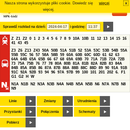
Nasza strona wykorzystuje pliki cookie. Dowiedz się
więcej
x
#
więcej.
Sprawdź rozkład na dzień:
i godzinę:
Z
Z1
Z2
0
1
2
3
4
5
6
7
8
9
10A
10B
11
12
13
14
15
16
41
43
45
Z3
Z6
Z13
Z43
50A
50B
51A
51B
52
53A
53C
53B
54B
55A
55B
55C
56
57
58A
58B
59
60A
60B
60C
60D
61
62
63
64A
64B
65A
65B
66
67
68
69A
69B
70
71A
71B
72A
72B
73
75A
75B
76
77
78
80A
80B
81A
81B
82A
82B
83
84A
84B
85A
85B
86
87A
87B
88A
88B
88C
88D
89
90
91A
91B
91C
92A
92B
93
94
96
97A
97B
99
100
101
201
202
6.
F1
G1
G2
H
W
N1A
N1B
N2
N3A
N3B
N4A
N4B
N5A
N5B
N6
N7A
N7B
N8
N9
Linie
Zmiany
Utrudnienia
Przystanki
Połączenia
Schematy
Pobierz