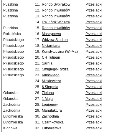
Puszkina
11.
Rondo Sybiraków
Przesiadki
Puszkina
12.
Rondo Inwalidów
Przesiadki
Puszkina
13.
Rondo Inwalidów
Przesiadki
14.
Dw. Łódź Widzew
Przesiadki
Puszkina
15.
Rondo Inwalidów
Przesiadki
Rokicińska
16.
Maszynowa
Przesiadki
Piłsudskiego
17.
Widzew Stadion
Przesiadki
Piłsudskiego
18.
Niciarniana
Przesiadki
Piłsudskiego
19.
Konstytucyjna (Wi-Ma)
Przesiadki
Piłsudskiego
20.
CH Tulipan
Przesiadki
Piłsudskiego
21.
Sarnia
Przesiadki
Piłsudskiego
22.
Śmigłego-Rydza
Przesiadki
Piłsudskiego
23.
Kilińskiego
Przesiadki
24.
Mickiewicza
Przesiadki
25.
6 Sierpnia
Przesiadki
Gdańska
26.
Zielona
Przesiadki
Gdańska
27.
1 Maja
Przesiadki
Zachodnia
28.
Legionów
Przesiadki
Zachodnia
29.
Manufaktura
Przesiadki
Lutomierska
30.
Zachodnia
Przesiadki
Lutomierska
31.
Czarnkowska
Przesiadki
Klonowa
32.
Lutomierska
Przesiadki