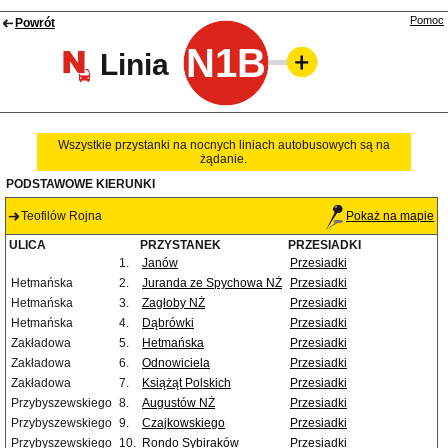
Pomoc
Powrót
N1B
Linia
Wszystkie przystanki na nocnych liniach autobusowych są na
żądanie.
PODSTAWOWE KIERUNKI
Teofilów Rojna
Pokaż na mapie
ULICA
PRZYSTANEK
PRZESIADKI
1.
Janów
Przesiadki
Hetmańska
2.
Juranda ze Spychowa NŻ
Przesiadki
Hetmańska
3.
Zagłoby NŻ
Przesiadki
Hetmańska
4.
Dąbrówki
Przesiadki
Zakładowa
5.
Hetmańska
Przesiadki
Zakładowa
6.
Odnowiciela
Przesiadki
Zakładowa
7.
Książąt Polskich
Przesiadki
Przybyszewskiego
8.
Augustów NŻ
Przesiadki
Przybyszewskiego
9.
Czajkowskiego
Przesiadki
Przybyszewskiego
10.
Rondo Sybiraków
Przesiadki