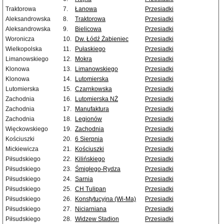
Traktorowa
7.
Łanowa
Przesiadki
Aleksandrowska
8.
Traktorowa
Przesiadki
Aleksandrowska
9.
Bielicowa
Przesiadki
Woronicza
10.
Dw. Łódź Żabieniec
Przesiadki
Wielkopolska
11.
Pułaskiego
Przesiadki
Limanowskiego
12.
Mokra
Przesiadki
Klonowa
13.
Limanowskiego
Przesiadki
Klonowa
14.
Lutomierska
Przesiadki
Lutomierska
15.
Czarnkowska
Przesiadki
Zachodnia
16.
Lutomierska NŻ
Przesiadki
Zachodnia
17.
Manufaktura
Przesiadki
Zachodnia
18.
Legionów
Przesiadki
Więckowskiego
19.
Zachodnia
Przesiadki
Kościuszki
20.
6 Sierpnia
Przesiadki
Mickiewicza
21.
Kościuszki
Przesiadki
Piłsudskiego
22.
Kilińskiego
Przesiadki
Piłsudskiego
23.
Śmigłego-Rydza
Przesiadki
Piłsudskiego
24.
Sarnia
Przesiadki
Piłsudskiego
25.
CH Tulipan
Przesiadki
Piłsudskiego
26.
Konstytucyjna (Wi-Ma)
Przesiadki
Piłsudskiego
27.
Niciarniana
Przesiadki
Piłsudskiego
28.
Widzew Stadion
Przesiadki