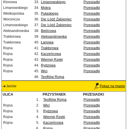
Klonowa
33.
Limanowskiego
Przesiadki
Limanowskiego
34.
Mokra
Przesiadki
Wielkopolska
35.
Pułaskiego
Przesiadki
Woronicza
36.
Dw. Łódź Żabieniec
Przesiadki
Limanowskiego
37.
Dw. Łódź Żabieniec
Przesiadki
Aleksandrowska
38.
Bielicowa
Przesiadki
Traktorowa
39.
Aleksandrowska
Przesiadki
Traktorowa
40.
Łanowa
Przesiadki
Rojna
41.
Traktorowa
Przesiadki
Rojna
42.
Kaczeńcowa
Przesiadki
Rojna
43.
Wiernej Rzeki
Przesiadki
Rojna
44.
Rydzowa
Przesiadki
Rojna
45.
Wici
Przesiadki
46.
Teofilów Rojna
Janów
Pokaż na mapie
ULICA
PRZYSTANEK
PRZESIADKI
1.
Teofilów Rojna
Przesiadki
Rojna
2.
Wici
Przesiadki
Rojna
3.
Rydzowa
Przesiadki
Rojna
4.
Wiernej Rzeki
Przesiadki
Rojna
5.
Kaczeńcowa
Przesiadki
6.
Rojna
Przesiadki