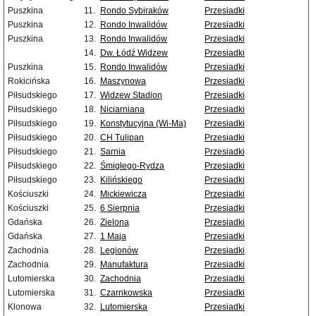
Puszkina
11.
Rondo Sybiraków
Przesiadki
Puszkina
12.
Rondo Inwalidów
Przesiadki
Puszkina
13.
Rondo Inwalidów
Przesiadki
14.
Dw. Łódź Widzew
Przesiadki
Puszkina
15.
Rondo Inwalidów
Przesiadki
Rokicińska
16.
Maszynowa
Przesiadki
Piłsudskiego
17.
Widzew Stadion
Przesiadki
Piłsudskiego
18.
Niciarniana
Przesiadki
Piłsudskiego
19.
Konstytucyjna (Wi-Ma)
Przesiadki
Piłsudskiego
20.
CH Tulipan
Przesiadki
Piłsudskiego
21.
Sarnia
Przesiadki
Piłsudskiego
22.
Śmigłego-Rydza
Przesiadki
Piłsudskiego
23.
Kilińskiego
Przesiadki
Kościuszki
24.
Mickiewicza
Przesiadki
Kościuszki
25.
6 Sierpnia
Przesiadki
Gdańska
26.
Zielona
Przesiadki
Gdańska
27.
1 Maja
Przesiadki
Zachodnia
28.
Legionów
Przesiadki
Zachodnia
29.
Manufaktura
Przesiadki
Lutomierska
30.
Zachodnia
Przesiadki
Lutomierska
31.
Czarnkowska
Przesiadki
Klonowa
32.
Lutomierska
Przesiadki