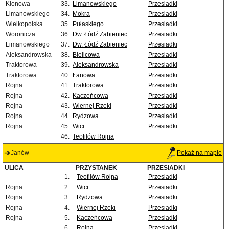
Klonowa
33.
Limanowskiego
Przesiadki
Limanowskiego
34.
Mokra
Przesiadki
Wielkopolska
35.
Pułaskiego
Przesiadki
Woronicza
36.
Dw. Łódź Żabieniec
Przesiadki
Limanowskiego
37.
Dw. Łódź Żabieniec
Przesiadki
Aleksandrowska
38.
Bielicowa
Przesiadki
Traktorowa
39.
Aleksandrowska
Przesiadki
Traktorowa
40.
Łanowa
Przesiadki
Rojna
41.
Traktorowa
Przesiadki
Rojna
42.
Kaczeńcowa
Przesiadki
Rojna
43.
Wiernej Rzeki
Przesiadki
Rojna
44.
Rydzowa
Przesiadki
Rojna
45.
Wici
Przesiadki
46.
Teofilów Rojna
Janów
Pokaż na mapie
ULICA
PRZYSTANEK
PRZESIADKI
1.
Teofilów Rojna
Przesiadki
Rojna
2.
Wici
Przesiadki
Rojna
3.
Rydzowa
Przesiadki
Rojna
4.
Wiernej Rzeki
Przesiadki
Rojna
5.
Kaczeńcowa
Przesiadki
6.
Rojna
Przesiadki