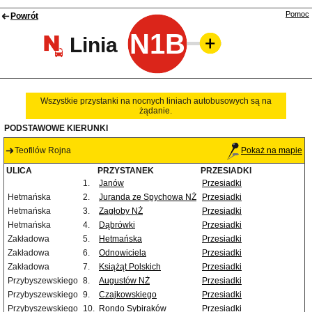
Pomoc
Powrót
N1B
Linia
Wszystkie przystanki na nocnych liniach autobusowych są na
żądanie.
PODSTAWOWE KIERUNKI
Teofilów Rojna
Pokaż na mapie
ULICA
PRZYSTANEK
PRZESIADKI
1.
Janów
Przesiadki
Hetmańska
2.
Juranda ze Spychowa NŻ
Przesiadki
Hetmańska
3.
Zagłoby NŻ
Przesiadki
Hetmańska
4.
Dąbrówki
Przesiadki
Zakładowa
5.
Hetmańska
Przesiadki
Zakładowa
6.
Odnowiciela
Przesiadki
Zakładowa
7.
Książąt Polskich
Przesiadki
Przybyszewskiego
8.
Augustów NŻ
Przesiadki
Przybyszewskiego
9.
Czajkowskiego
Przesiadki
Przybyszewskiego
10.
Rondo Sybiraków
Przesiadki