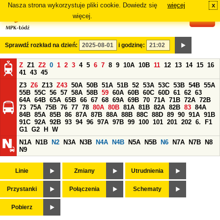
Nasza strona wykorzystuje pliki cookie. Dowiedz się
więcej
x
#
więcej.
Sprawdź rozkład na dzień:
i godzinę:
Z
Z1
Z2
0
1
2
3
4
5
6
7
8
9
10A
10B
11
12
13
14
15
16
41
43
45
Z3
Z6
Z13
Z43
50A
50B
51A
51B
52
53A
53C
53B
54B
55A
55B
55C
56
57
58A
58B
59
60A
60B
60C
60D
61
62
63
64A
64B
65A
65B
66
67
68
69A
69B
70
71A
71B
72A
72B
73
75A
75B
76
77
78
80A
80B
81A
81B
82A
82B
83
84A
84B
85A
85B
86
87A
87B
88A
88B
88C
88D
89
90
91A
91B
91C
92A
92B
93
94
96
97A
97B
99
100
101
201
202
6.
F1
G1
G2
H
W
N1A
N1B
N2
N3A
N3B
N4A
N4B
N5A
N5B
N6
N7A
N7B
N8
N9
Linie
Zmiany
Utrudnienia
Przystanki
Połączenia
Schematy
Pobierz