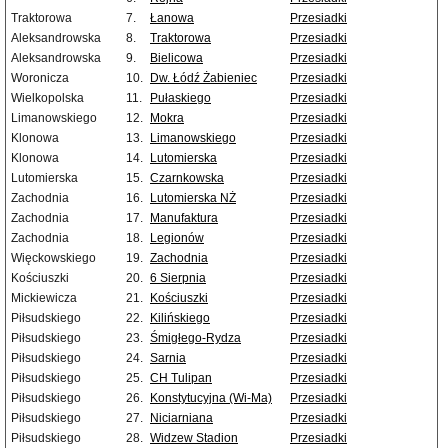
Traktorowa
7.
Łanowa
Przesiadki
Aleksandrowska
8.
Traktorowa
Przesiadki
Aleksandrowska
9.
Bielicowa
Przesiadki
Woronicza
10.
Dw. Łódź Żabieniec
Przesiadki
Wielkopolska
11.
Pułaskiego
Przesiadki
Limanowskiego
12.
Mokra
Przesiadki
Klonowa
13.
Limanowskiego
Przesiadki
Klonowa
14.
Lutomierska
Przesiadki
Lutomierska
15.
Czarnkowska
Przesiadki
Zachodnia
16.
Lutomierska NŻ
Przesiadki
Zachodnia
17.
Manufaktura
Przesiadki
Zachodnia
18.
Legionów
Przesiadki
Więckowskiego
19.
Zachodnia
Przesiadki
Kościuszki
20.
6 Sierpnia
Przesiadki
Mickiewicza
21.
Kościuszki
Przesiadki
Piłsudskiego
22.
Kilińskiego
Przesiadki
Piłsudskiego
23.
Śmigłego-Rydza
Przesiadki
Piłsudskiego
24.
Sarnia
Przesiadki
Piłsudskiego
25.
CH Tulipan
Przesiadki
Piłsudskiego
26.
Konstytucyjna (Wi-Ma)
Przesiadki
Piłsudskiego
27.
Niciarniana
Przesiadki
Piłsudskiego
28.
Widzew Stadion
Przesiadki