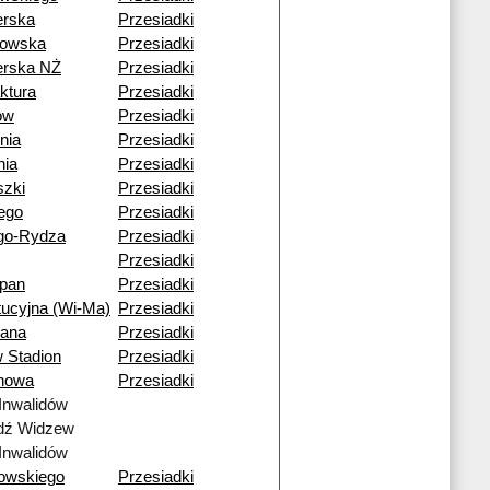
erska
Przesiadki
kowska
Przesiadki
erska NŻ
Przesiadki
ktura
Przesiadki
ów
Przesiadki
nia
Przesiadki
nia
Przesiadki
szki
Przesiadki
iego
Przesiadki
go-Rydza
Przesiadki
Przesiadki
ipan
Przesiadki
tucyjna (Wi-Ma)
Przesiadki
iana
Przesiadki
 Stadion
Przesiadki
nowa
Przesiadki
Inwalidów
dź Widzew
Inwalidów
owskiego
Przesiadki