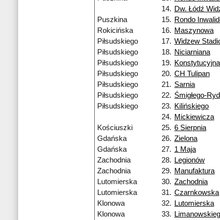
14.
Dw. Łódź Wi
Puszkina
15.
Rondo Inwali
Rokicińska
16.
Maszynowa
Piłsudskiego
17.
Widzew Stadi
Piłsudskiego
18.
Niciarniana
Piłsudskiego
19.
Konstytucyjna
Piłsudskiego
20.
CH Tulipan
Piłsudskiego
21.
Sarnia
Piłsudskiego
22.
Śmigłego-Ry
Piłsudskiego
23.
Kilińskiego
24.
Mickiewicza
Kościuszki
25.
6 Sierpnia
Gdańska
26.
Zielona
Gdańska
27.
1 Maja
Zachodnia
28.
Legionów
Zachodnia
29.
Manufaktura
Lutomierska
30.
Zachodnia
Lutomierska
31.
Czarnkowska
Klonowa
32.
Lutomierska
Klonowa
33.
Limanowskie