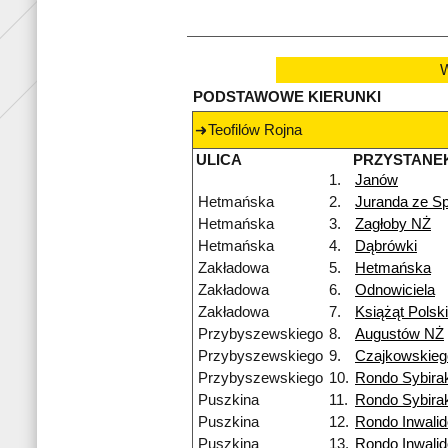
W
PODSTAWOWE KIERUNKI
Teofilów Rojna
ULICA
PRZYSTANE
1.
Janów
Hetmańska
2.
Juranda ze S
Hetmańska
3.
Zagłoby NŻ
Hetmańska
4.
Dąbrówki
Zakładowa
5.
Hetmańska
Zakładowa
6.
Odnowiciela
Zakładowa
7.
Książąt Polsk
Przybyszewskiego
8.
Augustów NŻ
Przybyszewskiego
9.
Czajkowskieg
Przybyszewskiego
10.
Rondo Sybira
Puszkina
11.
Rondo Sybira
Puszkina
12.
Rondo Inwali
Puszkina
13.
Rondo Inwali