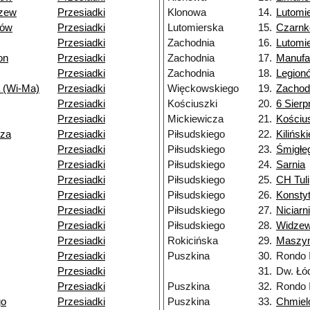
dzew
Przesiadki
Klonowa
14.
Lutomi
dów
Przesiadki
Lutomierska
15.
Czarn
Przesiadki
Zachodnia
16.
Lutomi
on
Przesiadki
Zachodnia
17.
Manufa
Przesiadki
Zachodnia
18.
Legion
 (Wi-Ma)
Przesiadki
Więckowskiego
19.
Zachod
Przesiadki
Kościuszki
20.
6 Sierp
Przesiadki
Mickiewicza
21.
Kościu
dza
Przesiadki
Piłsudskiego
22.
Kilińsk
Przesiadki
Piłsudskiego
23.
Śmigłe
Przesiadki
Piłsudskiego
24.
Sarnia
Przesiadki
Piłsudskiego
25.
CH Tul
Przesiadki
Piłsudskiego
26.
Konsty
Przesiadki
Piłsudskiego
27.
Niciarn
Przesiadki
Piłsudskiego
28.
Widzew
Przesiadki
Rokicińska
29.
Maszy
Przesiadki
Puszkina
30.
Rondo 
Przesiadki
31.
Dw. Łó
Przesiadki
Puszkina
32.
Rondo 
go
Przesiadki
Puszkina
33.
Chmiel