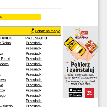
e.
Pokaż na mapie
TANEK
PRZESIADKI
w Rojna
Przesiadki
Przesiadki
wa
Przesiadki
 Rzeki
Przesiadki
ńcowa
Przesiadki
Przesiadki
a
Przesiadki
rowa
Przesiadki
wa
Przesiadki
cza
Przesiadki
iego
Przesiadki
Przesiadki
wskiego
Przesiadki