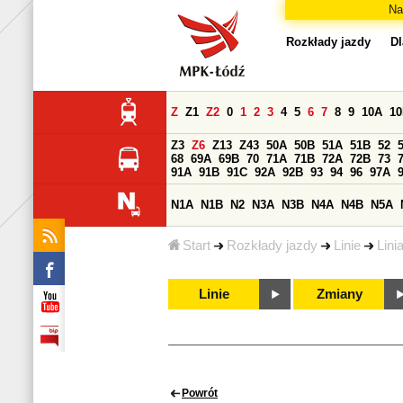
Na
Rozkłady jazdy
Dl
Z
Z1
Z2
0
1
2
3
4
5
6
7
8
9
10A
1
Z3
Z6
Z13
Z43
50A
50B
51A
51B
52
68
69A
69B
70
71A
71B
72A
72B
73
91A
91B
91C
92A
92B
93
94
96
97A
N1A
N1B
N2
N3A
N3B
N4A
N4B
N5A
Start
Rozkłady jazdy
Linie
Lini
Linie
Zmiany
Powrót