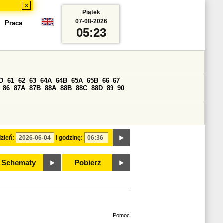
x
Piątek
07-08-2026
Praca
05:23
D
61
62
63
64A
64B
65A
65B
66
67
86
87A
87B
88A
88B
88C
88D
89
90
zień:
i godzinę:
Schematy
Pobierz
Pomoc