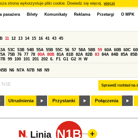
sza strona wykorzystuje pliki cookie. Dowiedz się więcej.
więcej
a pasażera
Bilety
Komunikaty
Reklama
Przetargi
O MPK
0B
11
12
13
14
15
16
41
43
45
53A
53C
53B
54B
55A
55B
55C
56
57
58A
58B
59
60A
60B
60C
60
75A
75B
76
77
78
80A
80B
81A
81B
82A
82B
83
84A
84B
85A
85B
97B
99
100
101
201
202
6.
F1
G1
G2
H
W
N5B
N6
N7A
N7B
N8
N9
a N1B
Sprawdź rozkład na d
Utrudnienia
Przystanki
Połączenia
N1B
Linia