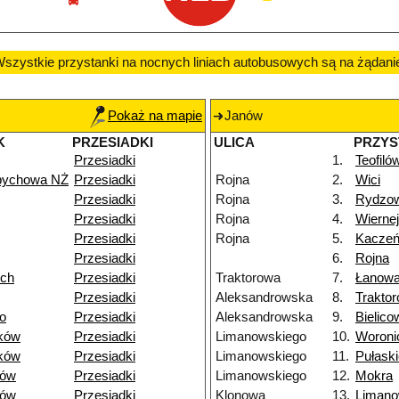
szystkie przystanki na nocnych liniach autobusowych są na żądani
Pokaż na mapie
Janów
K
PRZESIADKI
ULICA
PRZYS
Przesiadki
1.
Teofiló
pychowa NŻ
Przesiadki
Rojna
2.
Wici
Przesiadki
Rojna
3.
Rydzo
Przesiadki
Rojna
4.
Wiernej
Przesiadki
Rojna
5.
Kacze
Przesiadki
6.
Rojna
ich
Przesiadki
Traktorowa
7.
Łanow
Przesiadki
Aleksandrowska
8.
Trakto
o
Przesiadki
Aleksandrowska
9.
Bielico
ków
Przesiadki
Limanowskiego
10.
Woroni
ków
Przesiadki
Limanowskiego
11.
Pułask
dów
Przesiadki
Limanowskiego
12.
Mokra
dów
Przesiadki
Klonowa
13.
Limano