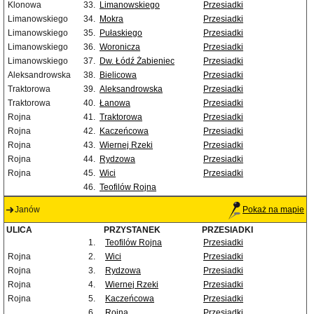
Klonowa
33.
Limanowskiego
Przesiadki
Limanowskiego
34.
Mokra
Przesiadki
Limanowskiego
35.
Pułaskiego
Przesiadki
Limanowskiego
36.
Woronicza
Przesiadki
Limanowskiego
37.
Dw. Łódź Żabieniec
Przesiadki
Aleksandrowska
38.
Bielicowa
Przesiadki
Traktorowa
39.
Aleksandrowska
Przesiadki
Traktorowa
40.
Łanowa
Przesiadki
Rojna
41.
Traktorowa
Przesiadki
Rojna
42.
Kaczeńcowa
Przesiadki
Rojna
43.
Wiernej Rzeki
Przesiadki
Rojna
44.
Rydzowa
Przesiadki
Rojna
45.
Wici
Przesiadki
46.
Teofilów Rojna
Janów
Pokaż na mapie
ULICA
PRZYSTANEK
PRZESIADKI
1.
Teofilów Rojna
Przesiadki
Rojna
2.
Wici
Przesiadki
Rojna
3.
Rydzowa
Przesiadki
Rojna
4.
Wiernej Rzeki
Przesiadki
Rojna
5.
Kaczeńcowa
Przesiadki
6.
Rojna
Przesiadki