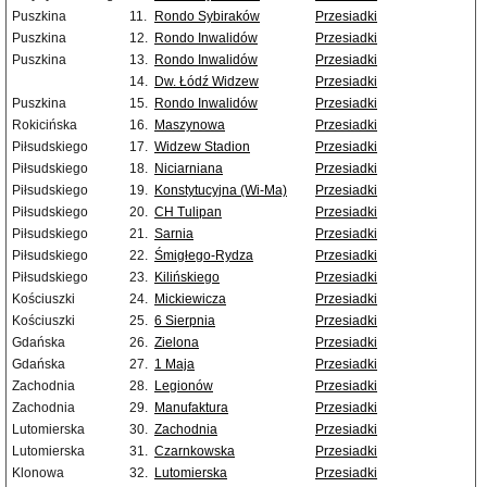
Puszkina
11.
Rondo Sybiraków
Przesiadki
Puszkina
12.
Rondo Inwalidów
Przesiadki
Puszkina
13.
Rondo Inwalidów
Przesiadki
14.
Dw. Łódź Widzew
Przesiadki
Puszkina
15.
Rondo Inwalidów
Przesiadki
Rokicińska
16.
Maszynowa
Przesiadki
Piłsudskiego
17.
Widzew Stadion
Przesiadki
Piłsudskiego
18.
Niciarniana
Przesiadki
Piłsudskiego
19.
Konstytucyjna (Wi-Ma)
Przesiadki
Piłsudskiego
20.
CH Tulipan
Przesiadki
Piłsudskiego
21.
Sarnia
Przesiadki
Piłsudskiego
22.
Śmigłego-Rydza
Przesiadki
Piłsudskiego
23.
Kilińskiego
Przesiadki
Kościuszki
24.
Mickiewicza
Przesiadki
Kościuszki
25.
6 Sierpnia
Przesiadki
Gdańska
26.
Zielona
Przesiadki
Gdańska
27.
1 Maja
Przesiadki
Zachodnia
28.
Legionów
Przesiadki
Zachodnia
29.
Manufaktura
Przesiadki
Lutomierska
30.
Zachodnia
Przesiadki
Lutomierska
31.
Czarnkowska
Przesiadki
Klonowa
32.
Lutomierska
Przesiadki