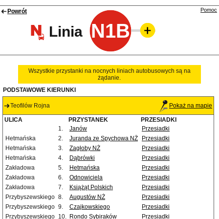
Pomoc
Powrót
N1B
Linia
Wszystkie przystanki na nocnych liniach autobusowych są na
żądanie.
PODSTAWOWE KIERUNKI
Teofilów Rojna
Pokaż na mapie
ULICA
PRZYSTANEK
PRZESIADKI
1.
Janów
Przesiadki
Hetmańska
2.
Juranda ze Spychowa NŻ
Przesiadki
Hetmańska
3.
Zagłoby NŻ
Przesiadki
Hetmańska
4.
Dąbrówki
Przesiadki
Zakładowa
5.
Hetmańska
Przesiadki
Zakładowa
6.
Odnowiciela
Przesiadki
Zakładowa
7.
Książąt Polskich
Przesiadki
Przybyszewskiego
8.
Augustów NŻ
Przesiadki
Przybyszewskiego
9.
Czajkowskiego
Przesiadki
Przybyszewskiego
10.
Rondo Sybiraków
Przesiadki