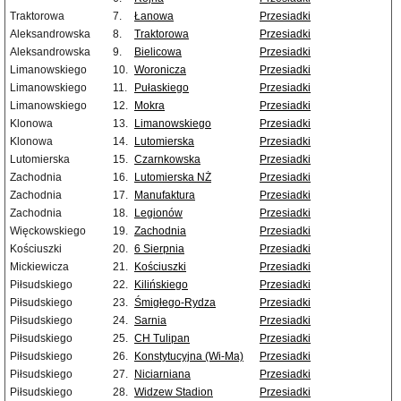
Traktorowa
7.
Łanowa
Przesiadki
Aleksandrowska
8.
Traktorowa
Przesiadki
Aleksandrowska
9.
Bielicowa
Przesiadki
Limanowskiego
10.
Woronicza
Przesiadki
Limanowskiego
11.
Pułaskiego
Przesiadki
Limanowskiego
12.
Mokra
Przesiadki
Klonowa
13.
Limanowskiego
Przesiadki
Klonowa
14.
Lutomierska
Przesiadki
Lutomierska
15.
Czarnkowska
Przesiadki
Zachodnia
16.
Lutomierska NŻ
Przesiadki
Zachodnia
17.
Manufaktura
Przesiadki
Zachodnia
18.
Legionów
Przesiadki
Więckowskiego
19.
Zachodnia
Przesiadki
Kościuszki
20.
6 Sierpnia
Przesiadki
Mickiewicza
21.
Kościuszki
Przesiadki
Piłsudskiego
22.
Kilińskiego
Przesiadki
Piłsudskiego
23.
Śmigłego-Rydza
Przesiadki
Piłsudskiego
24.
Sarnia
Przesiadki
Piłsudskiego
25.
CH Tulipan
Przesiadki
Piłsudskiego
26.
Konstytucyjna (Wi-Ma)
Przesiadki
Piłsudskiego
27.
Niciarniana
Przesiadki
Piłsudskiego
28.
Widzew Stadion
Przesiadki