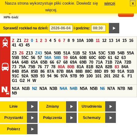
Nasza strona wykorzystuje pliki cookie. Dowiedz się
więcej
x
#
więcej.
Sprawdź rozkład na dzień:
i godzinę:
Z
Z1
Z2
0
1
2
3
4
5
6
7
8
9
10A
10B
11
12
13
14
15
16
41
43
45
Z3
Z6
Z13
Z43
50A
50B
51A
51B
52
53A
53C
53B
54B
55A
55B
55C
56
57
58A
58B
59
60A
60B
60C
60D
61
62
63
64A
64B
65A
65B
66
67
68
69A
69B
70
71A
71B
72A
72B
73
75A
75B
76
77
78
80A
80B
81A
81B
82A
82B
83
84A
84B
85A
85B
86
87A
87B
88A
88B
88C
88D
89
90
91A
91B
91C
92A
92B
93
94
96
97A
97B
99
100
101
201
202
6.
F1
G1
G2
H
W
N1A
N1B
N2
N3A
N3B
N4A
N4B
N5A
N5B
N6
N7A
N7B
N8
N9
Linie
Zmiany
Utrudnienia
Przystanki
Połączenia
Schematy
Pobierz