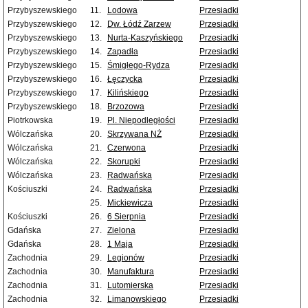
Przybyszewskiego
11.
Lodowa
Przesiadki
Przybyszewskiego
12.
Dw. Łódź Zarzew
Przesiadki
Przybyszewskiego
13.
Nurta-Kaszyńskiego
Przesiadki
Przybyszewskiego
14.
Zapadła
Przesiadki
Przybyszewskiego
15.
Śmigłego-Rydza
Przesiadki
Przybyszewskiego
16.
Łęczycka
Przesiadki
Przybyszewskiego
17.
Kilińskiego
Przesiadki
Przybyszewskiego
18.
Brzozowa
Przesiadki
Piotrkowska
19.
Pl. Niepodległości
Przesiadki
Wólczańska
20.
Skrzywana NŻ
Przesiadki
Wólczańska
21.
Czerwona
Przesiadki
Wólczańska
22.
Skorupki
Przesiadki
Wólczańska
23.
Radwańska
Przesiadki
Kościuszki
24.
Radwańska
Przesiadki
25.
Mickiewicza
Przesiadki
Kościuszki
26.
6 Sierpnia
Przesiadki
Gdańska
27.
Zielona
Przesiadki
Gdańska
28.
1 Maja
Przesiadki
Zachodnia
29.
Legionów
Przesiadki
Zachodnia
30.
Manufaktura
Przesiadki
Zachodnia
31.
Lutomierska
Przesiadki
Zachodnia
32.
Limanowskiego
Przesiadki