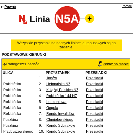
Pomoc
Powrót
N5A
Linia
Wszystkie przystanki na nocnych liniach autobusowych są na
żądanie.
PODSTAWOWE KIERUNKI
Radogoszcz Zachód
Pokaż na mapie
ULICA
PRZYSTANEK
PRZESIADKI
1.
Janów
Przesiadki
Rokicińska
2.
Hetmańska NŻ
Przesiadki
Rokicińska
3.
Książąt Polskich NŻ
Przesiadki
Rokicińska
4.
Rokicińska 144 NŻ
Przesiadki
Rokicińska
5.
Lermontowa
Przesiadki
Rokicińska
6.
Gogola
Przesiadki
Rokicińska
7.
Rondo Inwalidów
Przesiadki
Puszkina
8.
Chmielowskiego
Przesiadki
Puszkina
9.
Rondo Sybiraków
Przesiadki
Przybyszewskiego
10.
Rondo Sybiraków
Przesiadki