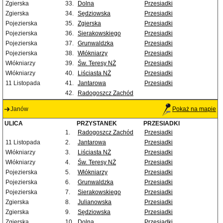
Zgierska
33.
Dolna
Przesiadki
Zgierska
34.
Sędziowska
Przesiadki
Pojezierska
35.
Zgierska
Przesiadki
Pojezierska
36.
Sierakowskiego
Przesiadki
Pojezierska
37.
Grunwaldzka
Przesiadki
Pojezierska
38.
Włókniarzy
Przesiadki
Włókniarzy
39.
Św. Teresy NŻ
Przesiadki
Włókniarzy
40.
Liściasta NŻ
Przesiadki
11 Listopada
41.
Jantarowa
Przesiadki
42.
Radogoszcz Zachód
Janów
Pokaż na mapie
ULICA
PRZYSTANEK
PRZESIADKI
1.
Radogoszcz Zachód
Przesiadki
11 Listopada
2.
Jantarowa
Przesiadki
Włókniarzy
3.
Liściasta NŻ
Przesiadki
Włókniarzy
4.
Św. Teresy NŻ
Przesiadki
Pojezierska
5.
Włókniarzy
Przesiadki
Pojezierska
6.
Grunwaldzka
Przesiadki
Pojezierska
7.
Sierakowskiego
Przesiadki
Zgierska
8.
Julianowska
Przesiadki
Zgierska
9.
Sędziowska
Przesiadki
Zgierska
10.
Dolna
Przesiadki