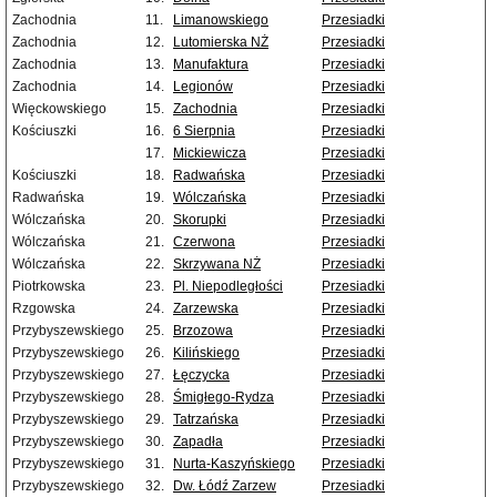
Zachodnia
11.
Limanowskiego
Przesiadki
Zachodnia
12.
Lutomierska NŻ
Przesiadki
Zachodnia
13.
Manufaktura
Przesiadki
Zachodnia
14.
Legionów
Przesiadki
Więckowskiego
15.
Zachodnia
Przesiadki
Kościuszki
16.
6 Sierpnia
Przesiadki
17.
Mickiewicza
Przesiadki
Kościuszki
18.
Radwańska
Przesiadki
Radwańska
19.
Wólczańska
Przesiadki
Wólczańska
20.
Skorupki
Przesiadki
Wólczańska
21.
Czerwona
Przesiadki
Wólczańska
22.
Skrzywana NŻ
Przesiadki
Piotrkowska
23.
Pl. Niepodległości
Przesiadki
Rzgowska
24.
Zarzewska
Przesiadki
Przybyszewskiego
25.
Brzozowa
Przesiadki
Przybyszewskiego
26.
Kilińskiego
Przesiadki
Przybyszewskiego
27.
Łęczycka
Przesiadki
Przybyszewskiego
28.
Śmigłego-Rydza
Przesiadki
Przybyszewskiego
29.
Tatrzańska
Przesiadki
Przybyszewskiego
30.
Zapadła
Przesiadki
Przybyszewskiego
31.
Nurta-Kaszyńskiego
Przesiadki
Przybyszewskiego
32.
Dw. Łódź Zarzew
Przesiadki