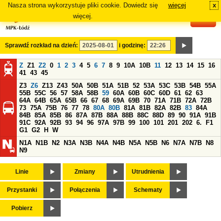
Nasza strona wykorzystuje pliki cookie. Dowiedz się
więcej
x
#
więcej.
Sprawdź rozkład na dzień:
i godzinę:
Z
Z1
Z2
0
1
2
3
4
5
6
7
8
9
10A
10B
11
12
13
14
15
16
41
43
45
Z3
Z6
Z13
Z43
50A
50B
51A
51B
52
53A
53C
53B
54B
55A
55B
55C
56
57
58A
58B
59
60A
60B
60C
60D
61
62
63
64A
64B
65A
65B
66
67
68
69A
69B
70
71A
71B
72A
72B
73
75A
75B
76
77
78
80A
80B
81A
81B
82A
82B
83
84A
84B
85A
85B
86
87A
87B
88A
88B
88C
88D
89
90
91A
91B
91C
92A
92B
93
94
96
97A
97B
99
100
101
201
202
6.
F1
G1
G2
H
W
N1A
N1B
N2
N3A
N3B
N4A
N4B
N5A
N5B
N6
N7A
N7B
N8
N9
Linie
Zmiany
Utrudnienia
Przystanki
Połączenia
Schematy
Pobierz