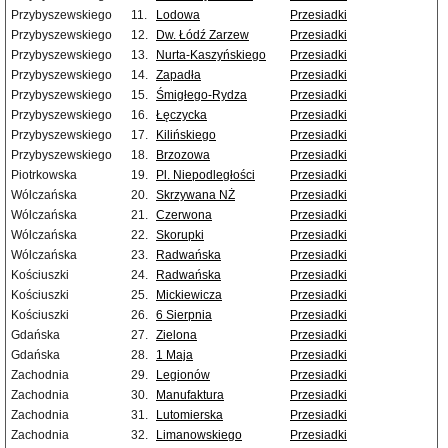
Przybyszewskiego
11.
Lodowa
Przesiadki
Przybyszewskiego
12.
Dw. Łódź Zarzew
Przesiadki
Przybyszewskiego
13.
Nurta-Kaszyńskiego
Przesiadki
Przybyszewskiego
14.
Zapadła
Przesiadki
Przybyszewskiego
15.
Śmigłego-Rydza
Przesiadki
Przybyszewskiego
16.
Łęczycka
Przesiadki
Przybyszewskiego
17.
Kilińskiego
Przesiadki
Przybyszewskiego
18.
Brzozowa
Przesiadki
Piotrkowska
19.
Pl. Niepodległości
Przesiadki
Wólczańska
20.
Skrzywana NŻ
Przesiadki
Wólczańska
21.
Czerwona
Przesiadki
Wólczańska
22.
Skorupki
Przesiadki
Wólczańska
23.
Radwańska
Przesiadki
Kościuszki
24.
Radwańska
Przesiadki
Kościuszki
25.
Mickiewicza
Przesiadki
Kościuszki
26.
6 Sierpnia
Przesiadki
Gdańska
27.
Zielona
Przesiadki
Gdańska
28.
1 Maja
Przesiadki
Zachodnia
29.
Legionów
Przesiadki
Zachodnia
30.
Manufaktura
Przesiadki
Zachodnia
31.
Lutomierska
Przesiadki
Zachodnia
32.
Limanowskiego
Przesiadki