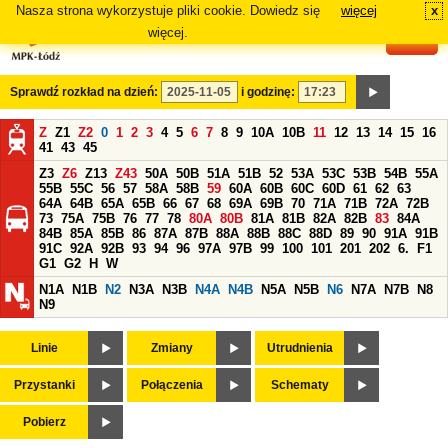
Nasza strona wykorzystuje pliki cookie. Dowiedz się
więcej
x
#
więcej.
Sprawdź rozkład na dzień:
i godzinę:
Z
Z1
Z2
0
1
2
3
4
5
6
7
8
9
10A
10B
11
12
13
14
15
16
41
43
45
Z3
Z6
Z13
Z43
50A
50B
51A
51B
52
53A
53C
53B
54B
55A
55B
55C
56
57
58A
58B
59
60A
60B
60C
60D
61
62
63
64A
64B
65A
65B
66
67
68
69A
69B
70
71A
71B
72A
72B
73
75A
75B
76
77
78
80A
80B
81A
81B
82A
82B
83
84A
84B
85A
85B
86
87A
87B
88A
88B
88C
88D
89
90
91A
91B
91C
92A
92B
93
94
96
97A
97B
99
100
101
201
202
6.
F1
G1
G2
H
W
N1A
N1B
N2
N3A
N3B
N4A
N4B
N5A
N5B
N6
N7A
N7B
N8
N9
Linie
Zmiany
Utrudnienia
Przystanki
Połączenia
Schematy
Pobierz