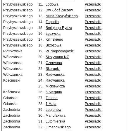
Przybyszewskiego
11.
Lodowa
Przesiadki
Przybyszewskiego
12.
Dw. Łódź Zarzew
Przesiadki
Przybyszewskiego
13.
Nurta-Kaszyńskiego
Przesiadki
Przybyszewskiego
14.
Zapadła
Przesiadki
Przybyszewskiego
15.
Śmigłego-Rydza
Przesiadki
Przybyszewskiego
16.
Łęczycka
Przesiadki
Przybyszewskiego
17.
Kilińskiego
Przesiadki
Przybyszewskiego
18.
Brzozowa
Przesiadki
Piotrkowska
19.
Pl. Niepodległości
Przesiadki
Wólczańska
20.
Skrzywana NŻ
Przesiadki
Wólczańska
21.
Czerwona
Przesiadki
Wólczańska
22.
Skorupki
Przesiadki
Wólczańska
23.
Radwańska
Przesiadki
Kościuszki
24.
Radwańska
Przesiadki
25.
Mickiewicza
Przesiadki
Kościuszki
26.
6 Sierpnia
Przesiadki
Gdańska
27.
Zielona
Przesiadki
Gdańska
28.
1 Maja
Przesiadki
Zachodnia
29.
Legionów
Przesiadki
Zachodnia
30.
Manufaktura
Przesiadki
Zachodnia
31.
Lutomierska
Przesiadki
Zachodnia
32.
Limanowskiego
Przesiadki