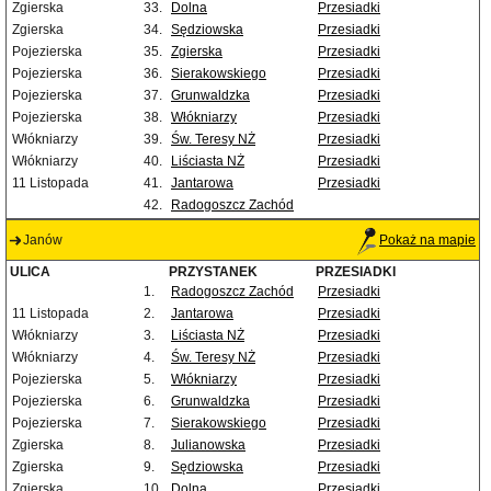
Zgierska
33.
Dolna
Przesiadki
Zgierska
34.
Sędziowska
Przesiadki
Pojezierska
35.
Zgierska
Przesiadki
Pojezierska
36.
Sierakowskiego
Przesiadki
Pojezierska
37.
Grunwaldzka
Przesiadki
Pojezierska
38.
Włókniarzy
Przesiadki
Włókniarzy
39.
Św. Teresy NŻ
Przesiadki
Włókniarzy
40.
Liściasta NŻ
Przesiadki
11 Listopada
41.
Jantarowa
Przesiadki
42.
Radogoszcz Zachód
Janów
Pokaż na mapie
ULICA
PRZYSTANEK
PRZESIADKI
1.
Radogoszcz Zachód
Przesiadki
11 Listopada
2.
Jantarowa
Przesiadki
Włókniarzy
3.
Liściasta NŻ
Przesiadki
Włókniarzy
4.
Św. Teresy NŻ
Przesiadki
Pojezierska
5.
Włókniarzy
Przesiadki
Pojezierska
6.
Grunwaldzka
Przesiadki
Pojezierska
7.
Sierakowskiego
Przesiadki
Zgierska
8.
Julianowska
Przesiadki
Zgierska
9.
Sędziowska
Przesiadki
Zgierska
10.
Dolna
Przesiadki