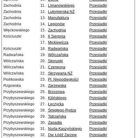
Zachodnia
11.
Limanowskiego
Przesiadki
Zachodnia
12.
Lutomierska NŻ
Przesiadki
Zachodnia
13.
Manufaktura
Przesiadki
Zachodnia
14.
Legionów
Przesiadki
Więckowskiego
15.
Zachodnia
Przesiadki
Kościuszki
16.
6 Sierpnia
Przesiadki
17.
Mickiewicza
Przesiadki
Kościuszki
18.
Radwańska
Przesiadki
Radwańska
19.
Wólczańska
Przesiadki
Wólczańska
20.
Skorupki
Przesiadki
Wólczańska
21.
Czerwona
Przesiadki
Wólczańska
22.
Skrzywana NŻ
Przesiadki
Piotrkowska
23.
Pl. Niepodległości
Przesiadki
Rzgowska
24.
Zarzewska
Przesiadki
Przybyszewskiego
25.
Brzozowa
Przesiadki
Przybyszewskiego
26.
Kilińskiego
Przesiadki
Przybyszewskiego
27.
Łęczycka
Przesiadki
Przybyszewskiego
28.
Śmigłego-Rydza
Przesiadki
Przybyszewskiego
29.
Tatrzańska
Przesiadki
Przybyszewskiego
30.
Zapadła
Przesiadki
Przybyszewskiego
31.
Nurta-Kaszyńskiego
Przesiadki
Przybyszewskiego
32.
Dw. Łódź Zarzew
Przesiadki