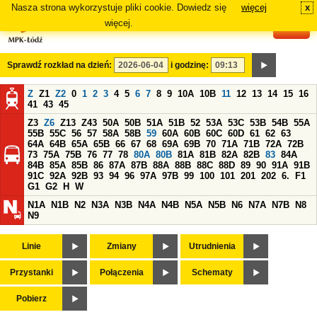
Nasza strona wykorzystuje pliki cookie. Dowiedz się
więcej
x
#
więcej.
Sprawdź rozkład na dzień:
i godzinę:
Z
Z1
Z2
0
1
2
3
4
5
6
7
8
9
10A
10B
11
12
13
14
15
16
41
43
45
Z3
Z6
Z13
Z43
50A
50B
51A
51B
52
53A
53C
53B
54B
55A
55B
55C
56
57
58A
58B
59
60A
60B
60C
60D
61
62
63
64A
64B
65A
65B
66
67
68
69A
69B
70
71A
71B
72A
72B
73
75A
75B
76
77
78
80A
80B
81A
81B
82A
82B
83
84A
84B
85A
85B
86
87A
87B
88A
88B
88C
88D
89
90
91A
91B
91C
92A
92B
93
94
96
97A
97B
99
100
101
201
202
6.
F1
G1
G2
H
W
N1A
N1B
N2
N3A
N3B
N4A
N4B
N5A
N5B
N6
N7A
N7B
N8
N9
Linie
Zmiany
Utrudnienia
Przystanki
Połączenia
Schematy
Pobierz