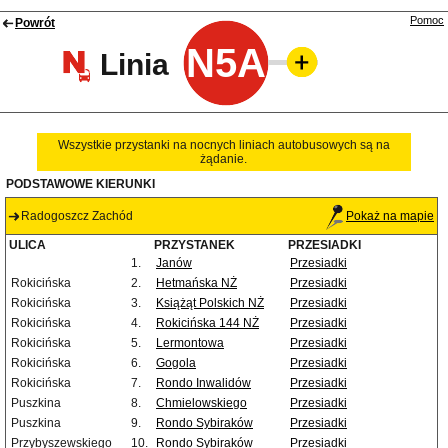
Pomoc
Powrót
N5A
Linia
Wszystkie przystanki na nocnych liniach autobusowych są na
żądanie.
PODSTAWOWE KIERUNKI
Radogoszcz Zachód
Pokaż na mapie
ULICA
PRZYSTANEK
PRZESIADKI
1.
Janów
Przesiadki
Rokicińska
2.
Hetmańska NŻ
Przesiadki
Rokicińska
3.
Książąt Polskich NŻ
Przesiadki
Rokicińska
4.
Rokicińska 144 NŻ
Przesiadki
Rokicińska
5.
Lermontowa
Przesiadki
Rokicińska
6.
Gogola
Przesiadki
Rokicińska
7.
Rondo Inwalidów
Przesiadki
Puszkina
8.
Chmielowskiego
Przesiadki
Puszkina
9.
Rondo Sybiraków
Przesiadki
Przybyszewskiego
10.
Rondo Sybiraków
Przesiadki