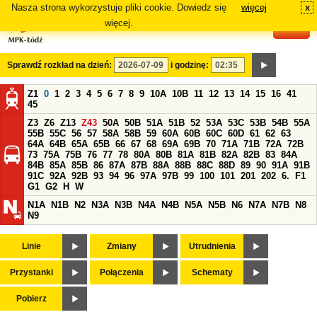
Nasza strona wykorzystuje pliki cookie. Dowiedz się
więcej
x
#
więcej.
Sprawdź rozkład na dzień:
i godzinę:
Z1
0
1
2
3
4
5
6
7
8
9
10A
10B
11
12
13
14
15
16
41
45
Z3
Z6
Z13
Z43
50A
50B
51A
51B
52
53A
53C
53B
54B
55A
55B
55C
56
57
58A
58B
59
60A
60B
60C
60D
61
62
63
64A
64B
65A
65B
66
67
68
69A
69B
70
71A
71B
72A
72B
73
75A
75B
76
77
78
80A
80B
81A
81B
82A
82B
83
84A
84B
85A
85B
86
87A
87B
88A
88B
88C
88D
89
90
91A
91B
91C
92A
92B
93
94
96
97A
97B
99
100
101
201
202
6.
F1
G1
G2
H
W
N1A
N1B
N2
N3A
N3B
N4A
N4B
N5A
N5B
N6
N7A
N7B
N8
N9
Linie
Zmiany
Utrudnienia
Przystanki
Połączenia
Schematy
Pobierz