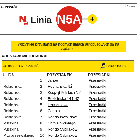
Pomoc
Powrót
N5A
Linia
Wszystkie przystanki na nocnych liniach autobusowych są na
żądanie.
PODSTAWOWE KIERUNKI
Radogoszcz Zachód
Pokaż na mapie
ULICA
PRZYSTANEK
PRZESIADKI
1.
Janów
Przesiadki
Rokicińska
2.
Hetmańska NŻ
Przesiadki
Rokicińska
3.
Książąt Polskich NŻ
Przesiadki
Rokicińska
4.
Rokicińska 144 NŻ
Przesiadki
Rokicińska
5.
Lermontowa
Przesiadki
Rokicińska
6.
Gogola
Przesiadki
Rokicińska
7.
Rondo Inwalidów
Przesiadki
Puszkina
8.
Chmielowskiego
Przesiadki
Puszkina
9.
Rondo Sybiraków
Przesiadki
Przybyszewskiego
10.
Rondo Sybiraków
Przesiadki