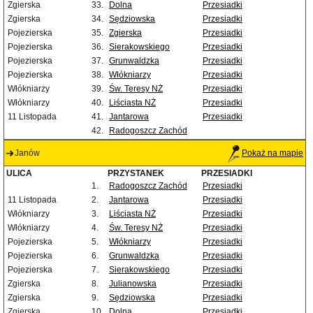
Zgierska
33.
Dolna
Przesiadki
Zgierska
34.
Sędziowska
Przesiadki
Pojezierska
35.
Zgierska
Przesiadki
Pojezierska
36.
Sierakowskiego
Przesiadki
Pojezierska
37.
Grunwaldzka
Przesiadki
Pojezierska
38.
Włókniarzy
Przesiadki
Włókniarzy
39.
Św. Teresy NŻ
Przesiadki
Włókniarzy
40.
Liściasta NŻ
Przesiadki
11 Listopada
41.
Jantarowa
Przesiadki
42.
Radogoszcz Zachód
Janów
Pokaż na mapie
ULICA
PRZYSTANEK
PRZESIADKI
1.
Radogoszcz Zachód
Przesiadki
11 Listopada
2.
Jantarowa
Przesiadki
Włókniarzy
3.
Liściasta NŻ
Przesiadki
Włókniarzy
4.
Św. Teresy NŻ
Przesiadki
Pojezierska
5.
Włókniarzy
Przesiadki
Pojezierska
6.
Grunwaldzka
Przesiadki
Pojezierska
7.
Sierakowskiego
Przesiadki
Zgierska
8.
Julianowska
Przesiadki
Zgierska
9.
Sędziowska
Przesiadki
Zgierska
10.
Dolna
Przesiadki