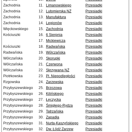
Zachodnia
11.
Limanowskiego
Przesiadki
Zachodnia
12.
Lutomierska NŻ
Przesiadki
Zachodnia
13.
Manufaktura
Przesiadki
Zachodnia
14.
Legionów
Przesiadki
Więckowskiego
15.
Zachodnia
Przesiadki
Kościuszki
16.
6 Sierpnia
Przesiadki
17.
Mickiewicza
Przesiadki
Kościuszki
18.
Radwańska
Przesiadki
Radwańska
19.
Wólczańska
Przesiadki
Wólczańska
20.
Skorupki
Przesiadki
Wólczańska
21.
Czerwona
Przesiadki
Wólczańska
22.
Skrzywana NŻ
Przesiadki
Piotrkowska
23.
Pl. Niepodległości
Przesiadki
Rzgowska
24.
Zarzewska
Przesiadki
Przybyszewskiego
25.
Brzozowa
Przesiadki
Przybyszewskiego
26.
Kilińskiego
Przesiadki
Przybyszewskiego
27.
Łęczycka
Przesiadki
Przybyszewskiego
28.
Śmigłego-Rydza
Przesiadki
Przybyszewskiego
29.
Tatrzańska
Przesiadki
Przybyszewskiego
30.
Zapadła
Przesiadki
Przybyszewskiego
31.
Nurta-Kaszyńskiego
Przesiadki
Przybyszewskiego
32.
Dw. Łódź Zarzew
Przesiadki