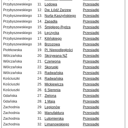
Przybyszewskiego
11.
Lodowa
Przesiadki
Przybyszewskiego
12.
Dw. Łódź Zarzew
Przesiadki
Przybyszewskiego
13.
Nurta-Kaszyńskiego
Przesiadki
Przybyszewskiego
14.
Zapadła
Przesiadki
Przybyszewskiego
15.
Śmigłego-Rydza
Przesiadki
Przybyszewskiego
16.
Łęczycka
Przesiadki
Przybyszewskiego
17.
Kilińskiego
Przesiadki
Przybyszewskiego
18.
Brzozowa
Przesiadki
Piotrkowska
19.
Pl. Niepodległości
Przesiadki
Wólczańska
20.
Skrzywana NŻ
Przesiadki
Wólczańska
21.
Czerwona
Przesiadki
Wólczańska
22.
Skorupki
Przesiadki
Wólczańska
23.
Radwańska
Przesiadki
Kościuszki
24.
Radwańska
Przesiadki
Kościuszki
25.
Mickiewicza
Przesiadki
Kościuszki
26.
6 Sierpnia
Przesiadki
Gdańska
27.
Zielona
Przesiadki
Gdańska
28.
1 Maja
Przesiadki
Zachodnia
29.
Legionów
Przesiadki
Zachodnia
30.
Manufaktura
Przesiadki
Zachodnia
31.
Lutomierska
Przesiadki
Zachodnia
32.
Limanowskiego
Przesiadki