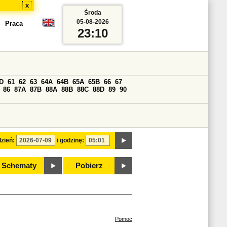
x
Środa
05-08-2026
Praca
23:10
D
61
62
63
64A
64B
65A
65B
66
67
86
87A
87B
88A
88B
88C
88D
89
90
zień:
i godzinę:
Schematy
Pobierz
Pomoc