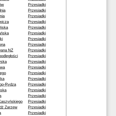
ów
Przesiadki
nia
Przesiadki
nia
Przesiadki
wicza
Przesiadki
ńska
Przesiadki
ańska
Przesiadki
ki
Przesiadki
ona
Przesiadki
wana NŻ
Przesiadki
podległości
Przesiadki
wska
Przesiadki
owa
Przesiadki
iego
Przesiadki
cka
Przesiadki
go-Rydza
Przesiadki
ńska
Przesiadki
a
Przesiadki
Kaszyńskiego
Przesiadki
dź Zarzew
Przesiadki
a
Przesiadki