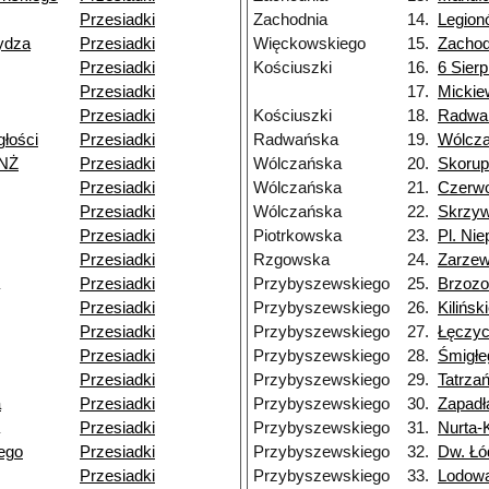
Przesiadki
Zachodnia
14.
Legion
ydza
Przesiadki
Więckowskiego
15.
Zachod
Przesiadki
Kościuszki
16.
6 Sierp
Przesiadki
17.
Mickie
Przesiadki
Kościuszki
18.
Radwa
głości
Przesiadki
Radwańska
19.
Wólcz
 NŻ
Przesiadki
Wólczańska
20.
Skorup
Przesiadki
Wólczańska
21.
Czerw
Przesiadki
Wólczańska
22.
Skrzy
Przesiadki
Piotrkowska
23.
Pl. Nie
Przesiadki
Rzgowska
24.
Zarze
Przesiadki
Przybyszewskiego
25.
Brzoz
Przesiadki
Przybyszewskiego
26.
Kilińsk
Przesiadki
Przybyszewskiego
27.
Łęczy
Przesiadki
Przybyszewskiego
28.
Śmigłe
Przesiadki
Przybyszewskiego
29.
Tatrza
a
Przesiadki
Przybyszewskiego
30.
Zapadł
Przesiadki
Przybyszewskiego
31.
Nurta-
ego
Przesiadki
Przybyszewskiego
32.
Dw. Łó
Przesiadki
Przybyszewskiego
33.
Lodow