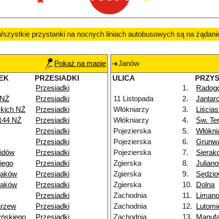
szystkie przystanki na nocnych liniach autobusowych są na żądani
Pokaż na mapie
Janów
EK
PRZESIADKI
ULICA
PRZY
Przesiadki
1.
Radog
 NŻ
Przesiadki
11 Listopada
2.
Jantar
skich NŻ
Przesiadki
Włókniarzy
3.
Liścia
144 NŻ
Przesiadki
Włókniarzy
4.
Św. Te
Przesiadki
Pojezierska
5.
Włókni
Przesiadki
Pojezierska
6.
Grunw
lidów
Przesiadki
Pojezierska
7.
Sierak
iego
Przesiadki
Zgierska
8.
Julian
raków
Przesiadki
Zgierska
9.
Sędzi
raków
Przesiadki
Zgierska
10.
Dolna
Przesiadki
Zachodnia
11.
Liman
arzew
Przesiadki
Zachodnia
12.
Lutomi
yńskiego
Przesiadki
Zachodnia
13.
Manufa