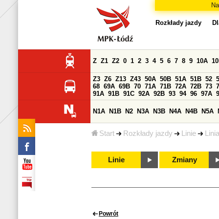
Na
Rozkłady jazdy
Dl
Z
Z1
Z2
0
1
2
3
4
5
6
7
8
9
10A
1
Z3
Z6
Z13
Z43
50A
50B
51A
51B
52
68
69A
69B
70
71A
71B
72A
72B
73
91A
91B
91C
92A
92B
93
94
96
97A
N1A
N1B
N2
N3A
N3B
N4A
N4B
N5A
Start
Rozkłady jazdy
Linie
Lini
Linie
Zmiany
Powrót