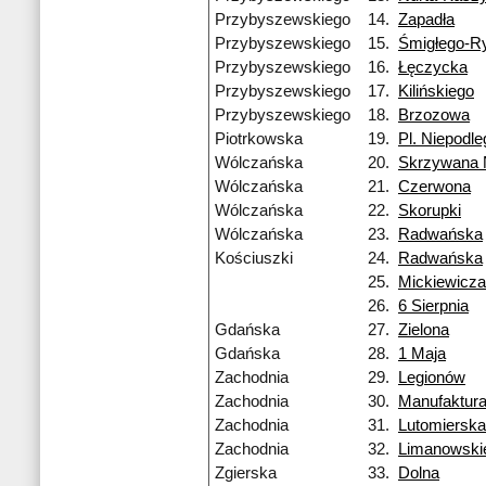
Przybyszewskiego
14.
Zapadła
Przybyszewskiego
15.
Śmigłego-R
Przybyszewskiego
16.
Łęczycka
Przybyszewskiego
17.
Kilińskiego
Przybyszewskiego
18.
Brzozowa
Piotrkowska
19.
Pl. Niepodle
Wólczańska
20.
Skrzywana
Wólczańska
21.
Czerwona
Wólczańska
22.
Skorupki
Wólczańska
23.
Radwańska
Kościuszki
24.
Radwańska
25.
Mickiewicza
26.
6 Sierpnia
Gdańska
27.
Zielona
Gdańska
28.
1 Maja
Zachodnia
29.
Legionów
Zachodnia
30.
Manufaktur
Zachodnia
31.
Lutomierska
Zachodnia
32.
Limanowski
Zgierska
33.
Dolna