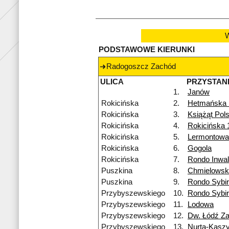
W
PODSTAWOWE KIERUNKI
Radogoszcz Zachód
ULICA
PRZYSTAN
1.
Janów
Rokicińska
2.
Hetmańska
Rokicińska
3.
Książąt Pol
Rokicińska
4.
Rokicińska 
Rokicińska
5.
Lermontowa
Rokicińska
6.
Gogola
Rokicińska
7.
Rondo Inwa
Puszkina
8.
Chmielowsk
Puszkina
9.
Rondo Sybi
Przybyszewskiego
10.
Rondo Sybi
Przybyszewskiego
11.
Lodowa
Przybyszewskiego
12.
Dw. Łódź Z
Przybyszewskiego
13.
Nurta-Kasz