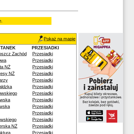
e.
Pokaż na mapie
STANEK
PRZESIADKI
oszcz Zachód
Przesiadki
owa
Przesiadki
sta NŻ
Przesiadki
resy NŻ
Przesiadki
arzy
Przesiadki
aldzka
Przesiadki
owskiego
Przesiadki
owska
Przesiadki
owska
Przesiadki
Przesiadki
owskiego
Przesiadki
erska NŻ
Przesiadki
ktura
Przesiadki