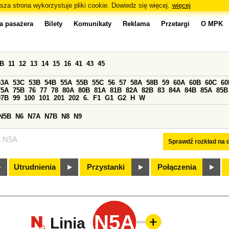
sza strona wykorzystuje pliki cookie. Dowiedz się więcej.
więcej
a pasażera
Bilety
Komunikaty
Reklama
Przetargi
O MPK
0B
11
12
13
14
15
16
41
43
45
53A
53C
53B
54B
55A
55B
55C
56
57
58A
58B
59
60A
60B
60C
60
75A
75B
76
77
78
80A
80B
81A
81B
82A
82B
83
84A
84B
85A
85B
97B
99
100
101
201
202
6.
F1
G1
G2
H
W
N5B
N6
N7A
N7B
N8
N9
a N5A
Sprawdź rozkład na d
Utrudnienia
Przystanki
Połączenia
N5A
Linia