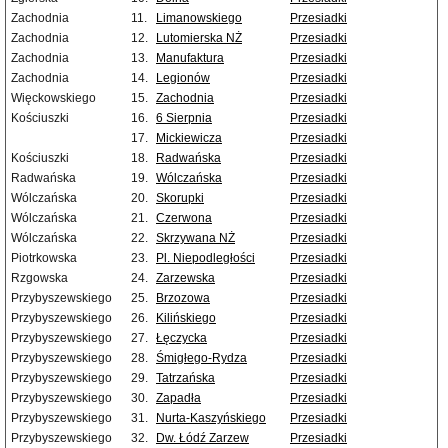
Zachodnia
11.
Limanowskiego
Przesiadki
Zachodnia
12.
Lutomierska NŻ
Przesiadki
Zachodnia
13.
Manufaktura
Przesiadki
Zachodnia
14.
Legionów
Przesiadki
Więckowskiego
15.
Zachodnia
Przesiadki
Kościuszki
16.
6 Sierpnia
Przesiadki
17.
Mickiewicza
Przesiadki
Kościuszki
18.
Radwańska
Przesiadki
Radwańska
19.
Wólczańska
Przesiadki
Wólczańska
20.
Skorupki
Przesiadki
Wólczańska
21.
Czerwona
Przesiadki
Wólczańska
22.
Skrzywana NŻ
Przesiadki
Piotrkowska
23.
Pl. Niepodległości
Przesiadki
Rzgowska
24.
Zarzewska
Przesiadki
Przybyszewskiego
25.
Brzozowa
Przesiadki
Przybyszewskiego
26.
Kilińskiego
Przesiadki
Przybyszewskiego
27.
Łęczycka
Przesiadki
Przybyszewskiego
28.
Śmigłego-Rydza
Przesiadki
Przybyszewskiego
29.
Tatrzańska
Przesiadki
Przybyszewskiego
30.
Zapadła
Przesiadki
Przybyszewskiego
31.
Nurta-Kaszyńskiego
Przesiadki
Przybyszewskiego
32.
Dw. Łódź Zarzew
Przesiadki