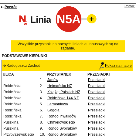
Pomoc
Powrót
N5A
Linia
Wszystkie przystanki na nocnych liniach autobusowych są na
żądanie.
PODSTAWOWE KIERUNKI
Radogoszcz Zachód
Pokaż na mapie
ULICA
PRZYSTANEK
PRZESIADKI
1.
Janów
Przesiadki
Rokicińska
2.
Hetmańska NŻ
Przesiadki
Rokicińska
3.
Książąt Polskich NŻ
Przesiadki
Rokicińska
4.
Rokicińska 144 NŻ
Przesiadki
Rokicińska
5.
Lermontowa
Przesiadki
Rokicińska
6.
Gogola
Przesiadki
Rokicińska
7.
Rondo Inwalidów
Przesiadki
Puszkina
8.
Chmielowskiego
Przesiadki
Puszkina
9.
Rondo Sybiraków
Przesiadki
Przybyszewskiego
10.
Rondo Sybiraków
Przesiadki