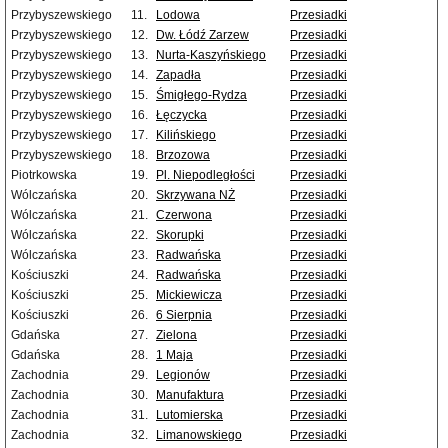
Przybyszewskiego
11.
Lodowa
Przesiadki
Przybyszewskiego
12.
Dw. Łódź Zarzew
Przesiadki
Przybyszewskiego
13.
Nurta-Kaszyńskiego
Przesiadki
Przybyszewskiego
14.
Zapadła
Przesiadki
Przybyszewskiego
15.
Śmigłego-Rydza
Przesiadki
Przybyszewskiego
16.
Łęczycka
Przesiadki
Przybyszewskiego
17.
Kilińskiego
Przesiadki
Przybyszewskiego
18.
Brzozowa
Przesiadki
Piotrkowska
19.
Pl. Niepodległości
Przesiadki
Wólczańska
20.
Skrzywana NŻ
Przesiadki
Wólczańska
21.
Czerwona
Przesiadki
Wólczańska
22.
Skorupki
Przesiadki
Wólczańska
23.
Radwańska
Przesiadki
Kościuszki
24.
Radwańska
Przesiadki
Kościuszki
25.
Mickiewicza
Przesiadki
Kościuszki
26.
6 Sierpnia
Przesiadki
Gdańska
27.
Zielona
Przesiadki
Gdańska
28.
1 Maja
Przesiadki
Zachodnia
29.
Legionów
Przesiadki
Zachodnia
30.
Manufaktura
Przesiadki
Zachodnia
31.
Lutomierska
Przesiadki
Zachodnia
32.
Limanowskiego
Przesiadki