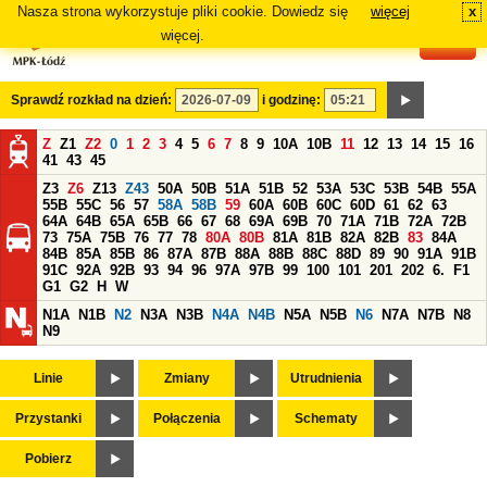
Nasza strona wykorzystuje pliki cookie. Dowiedz się
więcej
x
#
więcej.
Sprawdź rozkład na dzień:
i godzinę:
Z
Z1
Z2
0
1
2
3
4
5
6
7
8
9
10A
10B
11
12
13
14
15
16
41
43
45
Z3
Z6
Z13
Z43
50A
50B
51A
51B
52
53A
53C
53B
54B
55A
55B
55C
56
57
58A
58B
59
60A
60B
60C
60D
61
62
63
64A
64B
65A
65B
66
67
68
69A
69B
70
71A
71B
72A
72B
73
75A
75B
76
77
78
80A
80B
81A
81B
82A
82B
83
84A
84B
85A
85B
86
87A
87B
88A
88B
88C
88D
89
90
91A
91B
91C
92A
92B
93
94
96
97A
97B
99
100
101
201
202
6.
F1
G1
G2
H
W
N1A
N1B
N2
N3A
N3B
N4A
N4B
N5A
N5B
N6
N7A
N7B
N8
N9
Linie
Zmiany
Utrudnienia
Przystanki
Połączenia
Schematy
Pobierz