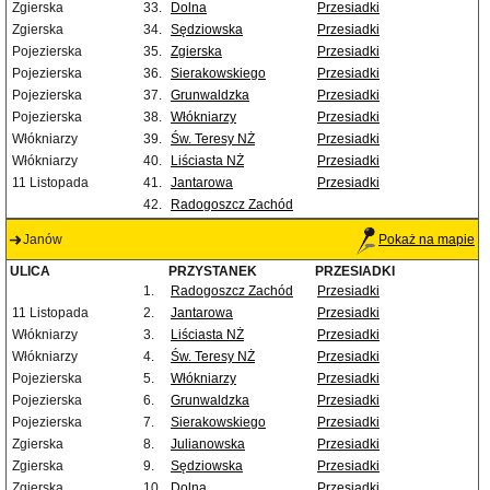
Zgierska
33.
Dolna
Przesiadki
Zgierska
34.
Sędziowska
Przesiadki
Pojezierska
35.
Zgierska
Przesiadki
Pojezierska
36.
Sierakowskiego
Przesiadki
Pojezierska
37.
Grunwaldzka
Przesiadki
Pojezierska
38.
Włókniarzy
Przesiadki
Włókniarzy
39.
Św. Teresy NŻ
Przesiadki
Włókniarzy
40.
Liściasta NŻ
Przesiadki
11 Listopada
41.
Jantarowa
Przesiadki
42.
Radogoszcz Zachód
Janów
Pokaż na mapie
ULICA
PRZYSTANEK
PRZESIADKI
1.
Radogoszcz Zachód
Przesiadki
11 Listopada
2.
Jantarowa
Przesiadki
Włókniarzy
3.
Liściasta NŻ
Przesiadki
Włókniarzy
4.
Św. Teresy NŻ
Przesiadki
Pojezierska
5.
Włókniarzy
Przesiadki
Pojezierska
6.
Grunwaldzka
Przesiadki
Pojezierska
7.
Sierakowskiego
Przesiadki
Zgierska
8.
Julianowska
Przesiadki
Zgierska
9.
Sędziowska
Przesiadki
Zgierska
10.
Dolna
Przesiadki